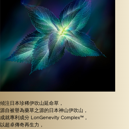
傾注日本珍稀伊吹山延命草，
源自被譽為藥草之源的日本神山伊吹山，
成就專利成分 LonGenevity Complex™，
以超卓傳奇再生力，