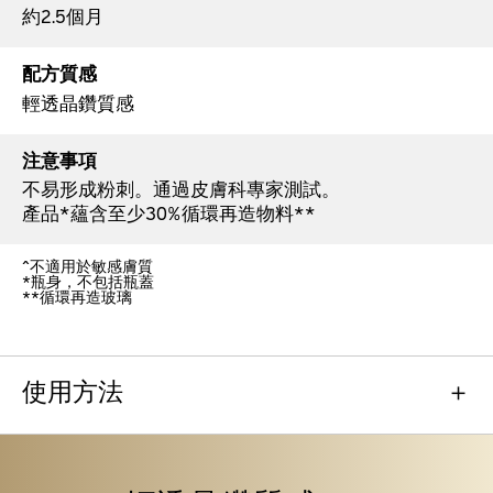
約2.5個月
配方質感
輕透晶鑽質感
注意事項
不易形成粉刺。通過皮膚科專家測試。
產品*蘊含至少30%循環再造物料**
^不適用於敏感膚質
*瓶身，不包括瓶蓋
**循環再造玻璃
使用方法