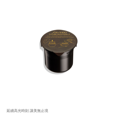
https://www.shiseido.com.hk/zh/future-
產
DETAILS
solution-
品
延續高光時刻 讓美無止境
lx-
編
%E6%99%B6%E9%91%BD%E6%9F%94%E4%BA%AE%E5%8
號：