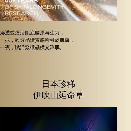
滲透並煥活肌底膠原再生力，
一抹，輕透晶鑽質感瞬融於肌膚，
一夜，賦活緊緻晶鑽光澤肌。
日本珍稀
伊吹山延命草