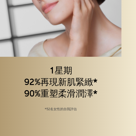
1星期
92%再現新肌緊緻*
90%重塑柔滑潤澤*
*52名女性的自我評估