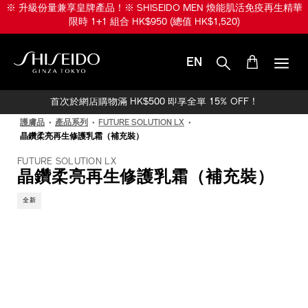
跳
※ 升級份量兼享皇牌產品！※ SHISEIDO MEN 煥能肌活免疫再生精華
至
限時 1+1 組合 HK$950 (總值 HK$1,520)
主
要
內
EN
容
SHISEIDO
首次於網店購物滿 HK$500 即享全單 15% OFF！
護膚品
產品系列
FUTURE SOLUTION LX
晶鑽柔亮再生修護乳霜（補充裝）
FUTURE SOLUTION LX
晶鑽柔亮再生修護乳霜（補充裝）
全新
IMAGE