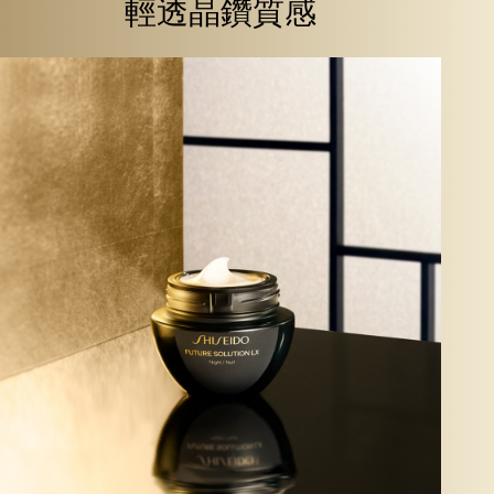
輕透晶鑽質感