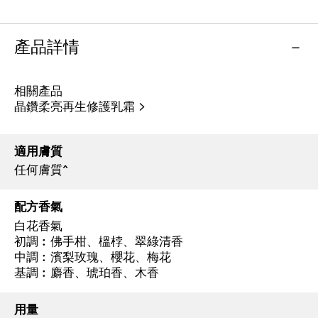
產品詳情
相關產品
晶鑽柔亮再生修護乳霜 >
適用膚質
任何膚質^
配方香氣
白花香氣
初調︰佛手柑、榲桲、翠綠清香
中調︰濱梨玫瑰、櫻花、梅花
基調︰麝香、琥珀香、木香
用量