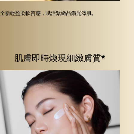
全新輕盈柔軟質感，賦活緊緻晶鑽光澤肌。
肌膚即時煥現細緻膚質*