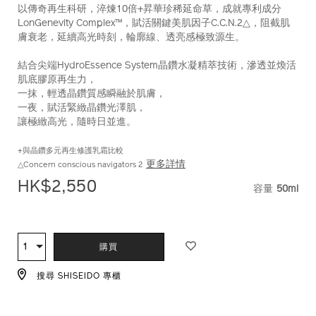
以傳奇再生科研，淬煉10倍+昇華珍稀延命草，成就專利成分
10122895101_hk.html
10122895101_hk
LonGenevity Complex™，賦活關鍵美肌因子C.C.N.2△，阻截肌
膚衰老，延續高光時刻，輪廓線、透亮感極致源生。
結合尖端HydroEssence System晶鑽水凝精萃技術，滲透並煥活
肌底膠原再生力，
一抹，輕透晶鑽質感瞬融於肌膚，
一夜，賦活緊緻晶鑽光澤肌，
讓極緻高光，隨時日並進。
+與晶鑽多元再生修護乳霜比較
更多詳情
△Concern conscious navigators 2
HK$2,550
容量
50ml
VARIAT
ADD
PRODUCT
TO
ACTIONS
1
數
購買
CART
量
OPTIONS
搜尋 SHISEIDO 專櫃