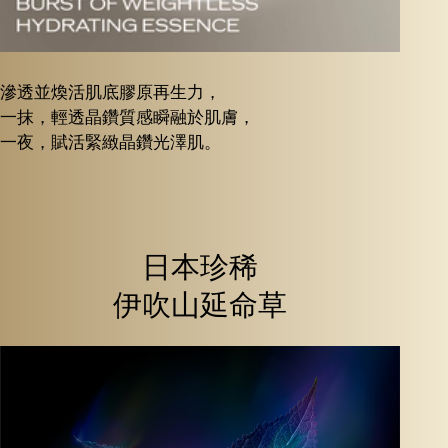
滲透並煥活肌底膠原再生力，
一抹，輕透晶鑽質感瞬融於肌膚，
一夜，賦活緊緻晶鑽光澤肌。
日本珍稀
伊吹山延命草