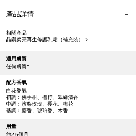
產品詳情
相關產品
晶鑽柔亮再生修護乳霜（補充裝） >
適用膚質
任何膚質^
配方香氣
白花香氣
初調︰佛手柑、榲桲、翠綠清香
中調︰濱梨玫瑰、櫻花、梅花
基調︰麝香、琥珀香、木香
用量
約2.5個月