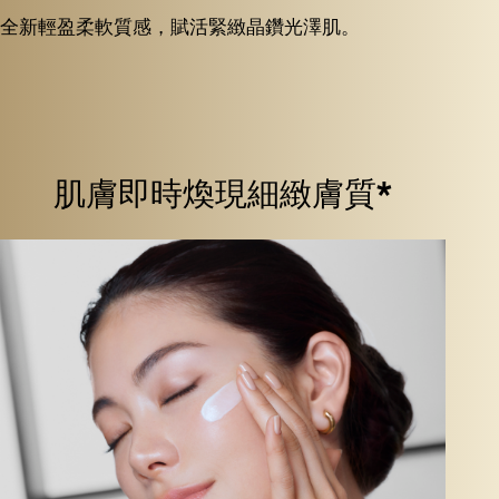
全新輕盈柔軟質感，賦活緊緻晶鑽光澤肌。
肌膚即時煥現細緻膚質*