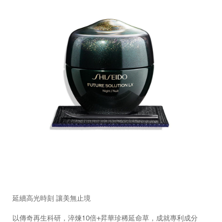
https://www.shiseido.com.hk/zh/future-
產
DETAILS
solution-
品
延續高光時刻 讓美無止境
lx-
編
%E6%99%B6%E9%91%BD%E6%9F%94%E4%BA%AE%E5%8
號：
以傳奇再生科研，淬煉10倍+昇華珍稀延命草，成就專利成分
10122894101_hk.html
10122894101_hk