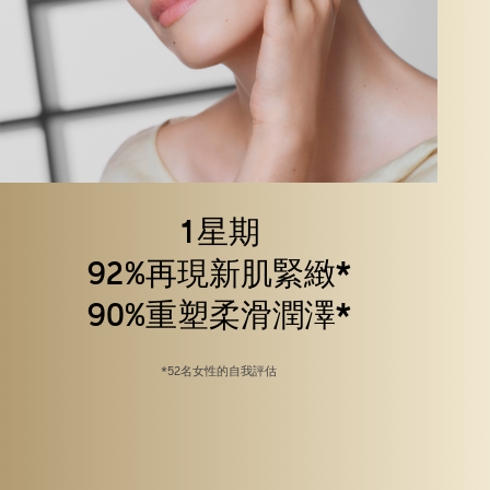
1星期
92%再現新肌緊緻*
90%重塑柔滑潤澤*
*52名女性的自我評估