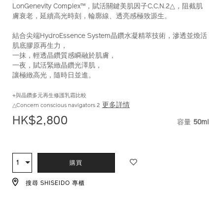
LonGenevity Complex™，賦活關鍵美肌因子C.C.N.2△，阻截肌
膚衰老，延續高光時刻，輪廓線、透亮感極致源生。
結合尖端HydroEssence System晶鑽水凝精萃技術，滲透並煥活
肌底膠原再生力，
一抹，輕透晶鑽質感瞬融於肌膚，
一夜，賦活緊緻晶鑽光澤肌，
讓極緻高光，隨時日並進。
+與晶鑽多元再生修護乳霜比較
更多詳情
△Concern conscious navigators 2
HK$2,800
容量
50ml
VARIAT
ADD
PRODUCT
TO
ACTIONS
1
數
購買
CART
量
OPTIONS
搜尋 SHISEIDO 專櫃