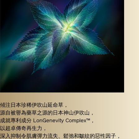
傾注日本珍稀伊吹山延命草，
源自被譽為藥草之源的日本神山伊吹山，
成就專利成分 LonGenevity Complex™，
以超卓傳奇再生力，
深入抑制令肌膚彈力流失、鬆弛和皺紋的惡性因子，