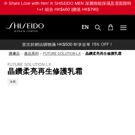
跳
※ 升級份量兼享皇牌產品！※ SHISEIDO MEN 煥能肌活免疫再生精華
至
限時 1+1 組合 HK$950 (總值 HK$1,520)
主
要
內
EN
容
SHISEIDO
首次於網店購物滿 HK$500 即享全單 15% OFF！
護膚品
產品系列
FUTURE SOLUTION LX
晶鑽柔亮再生修護乳霜
FUTURE SOLUTION LX
晶鑽柔亮再生修護乳霜
全新
IMAGE