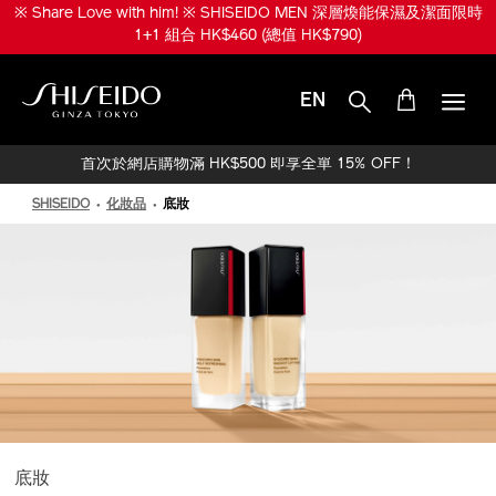
跳
※ Share Love with him! ※ SHISEIDO MEN 深層煥能保濕及潔面限時
至
1+1 組合 HK$460 (總值 HK$790)
主
要
內
EN
容
SHISEIDO
首次於網店購物滿 HK$500 即享全單 15% OFF！
SHISEIDO
化妝品
底妝
底妝