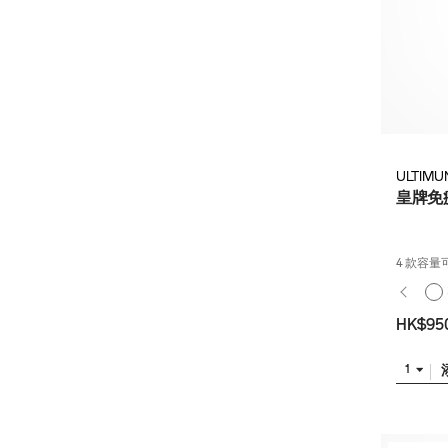
ULTIMU
皇牌免
4 款容量
HK$95
1