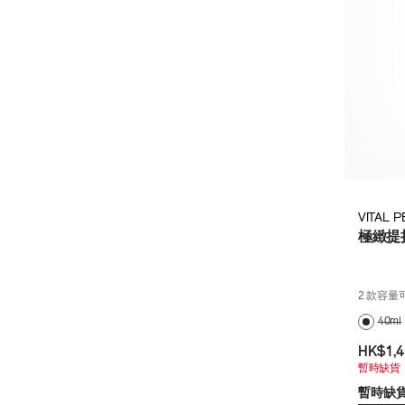
VITAL 
極緻提
2 款容量
40ml
HK$1,4
暫時缺貨
暫時缺