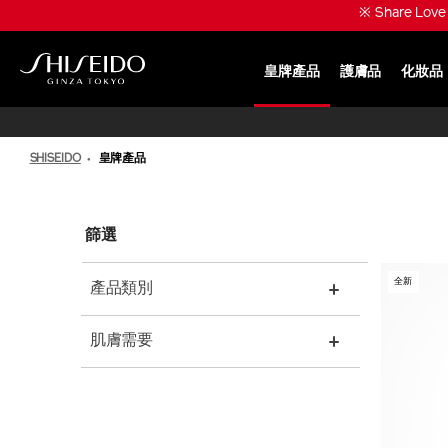
跳
※ Share Lo
至
主
要
皇牌產品
護膚品
化妝品
內
SHISEIDO
容
SHISEIDO
皇牌產品
篩選
全新
產品類別
肌膚需要