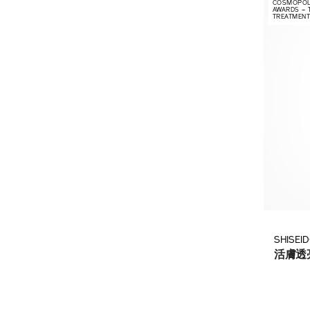
COSMOPOLI
AWARDS – 
TREATMENT
SHISEI
活膚透