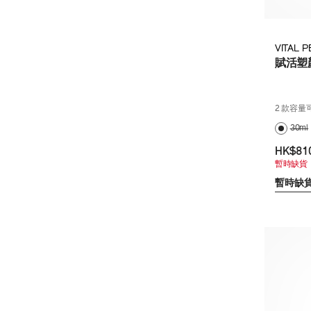
VITAL 
賦活塑
2 款容量
30ml
HK$81
暫時缺貨
暫時缺