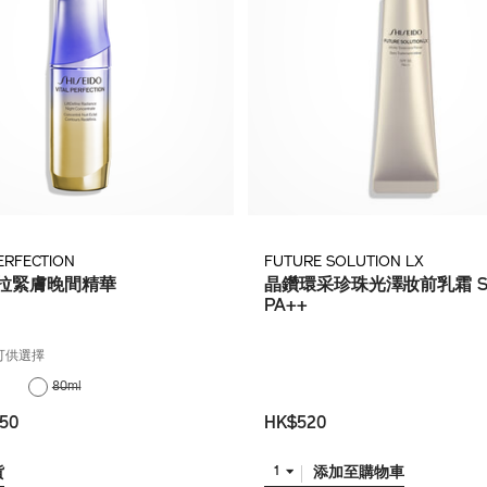
PERFECTION
FUTURE SOLUTION LX
拉緊膚晚間精華
晶鑽環采珍珠光澤妝前乳霜 SP
PA++
可供選擇
80ml
50
HK$520
貨
添加至購物車
1