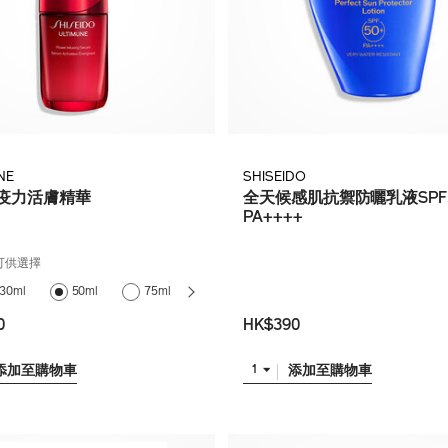
NE
SHISEIDO
疫力活膚精華
全天候感肌抗禦防曬乳液SPF5
PA++++
可供選擇
75ml (補
30ml
50ml
75ml
充裝)
0
HK$390
添加至購物車
添加至購物車
1