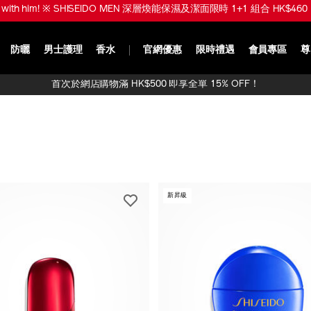
ve with him! ※ SHISEIDO MEN 深層煥能保濕及潔面限時 1+1 組合 HK$460 
防曬
男士護理
香水
官網優惠
限時禮遇
會員專區
尊
首次於網店購物滿 HK$500 即享全單 15% OFF！
新昇級