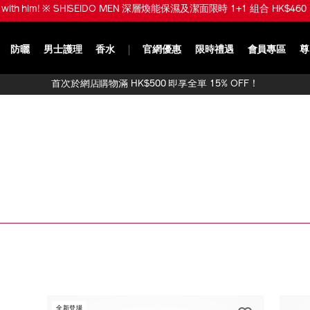
ve with him! ※ SHISEIDO MEN 深層煥能保濕及潔面限時 1+1 組合 HK$460 
防曬
男士護理
香水
官網優惠
限時禮遇
會員專區
尊
首次於網店購物滿 HK$500 即享全單 15% OFF！
全新登場