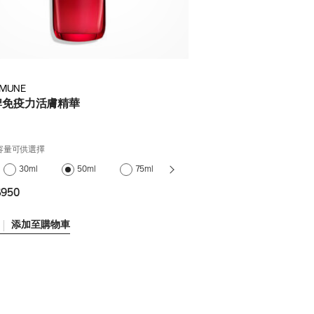
IMUNE
牌免疫力活膚精華
款容量可供選擇
75ml (補充
30ml
50ml
75ml
裝)
950
添加至購物車