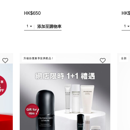
HK$650
HK$
添加至購物車
1
1
升級份量兼享皇牌產品！
全新