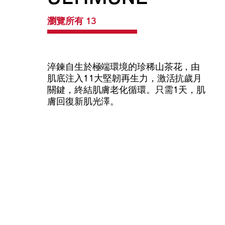
瀏覽所有 13
淬鍊自生於極端環境的珍稀山茶花，由
肌底注入11大堅韌再生力，激活抗歲月
關鍵，終結肌膚老化循環。只需1天，肌
膚回復新肌光澤。