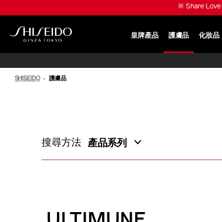
跳
※ Share Lo
至
主
要
皇牌產品
護膚品
化妝品
內
SHISEIDO
容
SHISEIDO
護膚品
搜尋方法
產品系列
ULTIMUNE