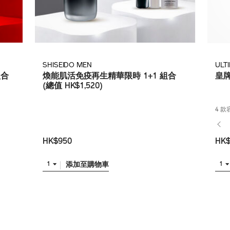
SHISEIDO MEN
ULT
組合
煥能肌活免疫再生精華限時 1+1 組合
皇
(總值 HK$1,520)
4 
HK$950
HK$
添加至購物車
1
1