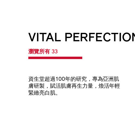
VITAL PERFECTIO
瀏覽所有 33
資生堂超過100年的研究，專為亞洲肌
膚研製，賦活肌膚再生力量，煥活年輕
緊緻亮白肌。