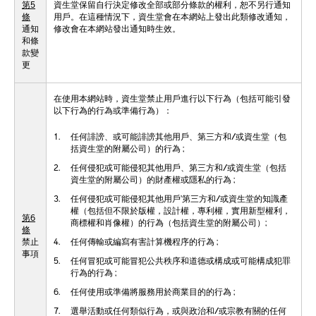
第5
資生堂保留自行決定修改全部或部分條款的權利，恕不另行通知
條
用戶。在這種情況下，資生堂會在本網站上發出此類修改通知，
通知
修改會在本網站發出通知時生效。
和條
款變
更
在使用本網站時，資生堂禁止用戶進行以下行為（包括可能引發
以下行為的行為或準備行為）：
1.
任何誹謗、或可能誹謗其他用戶、第三方和/或資生堂（包
括資生堂的附屬公司）的行為 ;
2.
任何侵犯或可能侵犯其他用戶、第三方和/或資生堂（包括
資生堂的附屬公司）的財產權或隱私的行為 ;
3.
任何侵犯或可能侵犯其他用戶’第三方和/或資生堂的知識產
權（包括但不限於版權，設計權，專利權，實用新型權利，
第6
商標權和肖像權）的行為（包括資生堂的附屬公司）;
條
禁止
4.
任何傳輸或編寫有害計算機程序的行為 ;
事項
5.
任何冒犯或可能冒犯公共秩序和道德或構成或可能構成犯罪
行為的行為 ;
6.
任何使用或準備將服務用於商業目的的行為 ;
7.
選舉活動或任何類似行為，或與政治和/或宗教有關的任何