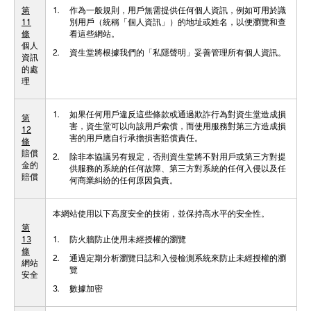
第
1.
作為一般規則，用戶無需提供任何個人資訊，例如可用於識
11
別用戶（統稱「個人資訊」）的地址或姓名，以便瀏覽和查
條
看這些網站。
個人
2.
資生堂將根據我們的「私隱聲明」妥善管理所有個人資訊。
資訊
的處
理
1.
如果任何用戶違反這些條款或通過欺詐行為對資生堂造成損
第
害，資生堂可以向該用戶索償，而使用服務對第三方造成損
12
害的用戶應自行承擔損害賠償責任。
條
賠償
2.
除非本協議另有規定，否則資生堂將不對用戶或第三方對提
金的
供服務的系統的任何故障、第三方對系統的任何入侵以及任
賠償
何商業糾紛的任何原因負責。
本網站使用以下高度安全的技術，並保持高水平的安全性。
第
13
1.
防火牆防止使用未經授權的瀏覽
條
2.
通過定期分析瀏覽日誌和入侵檢測系統來防止未經授權的瀏
網站
覽
安全
3.
數據加密