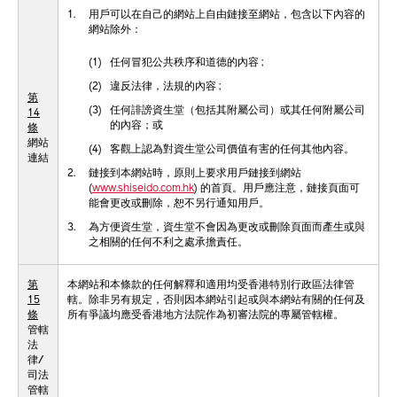
1.
用戶可以在自己的網站上自由鏈接至網站，包含以下內容的
網站除外：
(1)
任何冒犯公共秩序和道德的內容 ;
(2)
違反法律，法規的內容 ;
第
(3)
任何誹謗資生堂（包括其附屬公司）或其任何附屬公司
14
的內容；或
條
網站
(4)
客觀上認為對資生堂公司價值有害的任何其他內容。
連結
2.
鏈接到本網站時，原則上要求用戶鏈接到網站
(
www.shiseido.com.hk
) 的首頁。用戶應注意，鏈接頁面可
能會更改或刪除，恕不另行通知用戶。
3.
為方便資生堂，資生堂不會因為更改或刪除頁面而產生或與
之相關的任何不利之處承擔責任。
第
本網站和本條款的任何解釋和適用均受香港特別行政區法律管
15
轄。除非另有規定，否則因本網站引起或與本網站有關的任何及
條
所有爭議均應受香港地方法院作為初審法院的專屬管轄權。
管轄
法
律/
司法
管轄