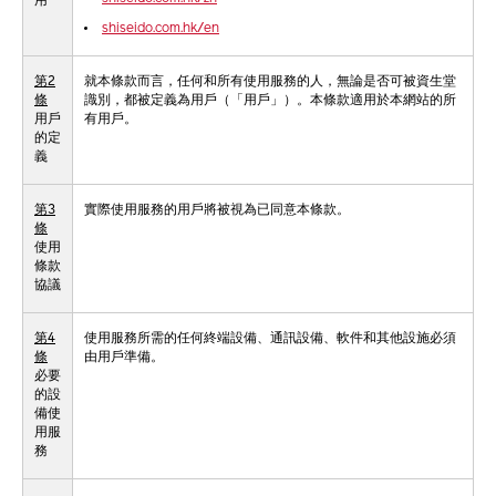
用
shiseido.com.hk/en
第2
就本條款而言，任何和所有使用服務的人，無論是否可被資生堂
條
識別，都被定義為用戶（「用戶」）。本條款適用於本網站的所
用戶
有用戶。
的定
義
第3
實際使用服務的用戶將被視為已同意本條款。
條
使用
條款
協議
第4
使用服務所需的任何終端設備、通訊設備、軟件和其他設施必須
條
由用戶準備。
必要
的設
備使
用服
務