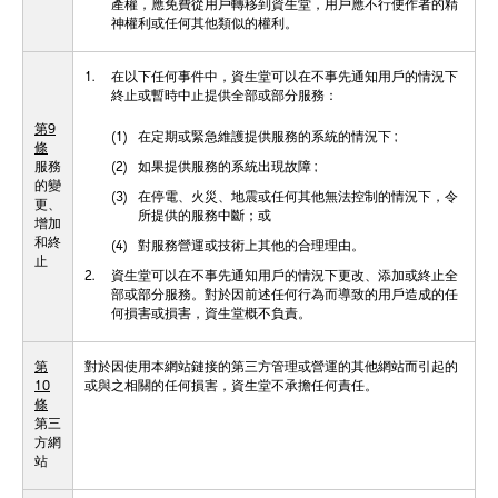
產權，應免費從用戶轉移到資生堂，用戶應不行使作者的精
神權利或任何其他類似的權利。
1.
在以下任何事件中，資生堂可以在不事先通知用戶的情況下
終止或暫時中止提供全部或部分服務：
第9
(1)
在定期或緊急維護提供服務的系統的情況下 ;
條
服務
(2)
如果提供服務的系統出現故障 ;
的變
(3)
在停電、火災、地震或任何其他無法控制的情況下，令
更、
所提供的服務中斷；或
增加
和終
(4)
對服務營運或技術上其他的合理理由。
止
2.
資生堂可以在不事先通知用戶的情況下更改、添加或終止全
部或部分服務。對於因前述任何行為而導致的用戶造成的任
何損害或損害，資生堂概不負責。
第
對於因使用本網站鏈接的第三方管理或營運的其他網站而引起的
10
或與之相關的任何損害，資生堂不承擔任何責任。
條
第三
方網
站