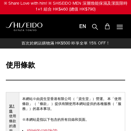
跳
※ Share Love with him! ※ SHISEIDO MEN 深層煥能保濕及潔面限時
至
1+1 組合 HK$460 (總值 HK$790)
主
要
內
EN
容
SHISEIDO
首次於網店購物滿 HK$500 即享全單 15% OFF！
使用條款
本網站※由資生堂香港有限公司（「資生堂」）營運。 本「使用
條款」（「條款」 ）提供有關使用本網站提供的各種服務（「服
第1
務」）的基本事項。
條
使用
※本網站是指以下包含的所有目錄和頁面。
條款
的適
shiseido.com.hk/zh