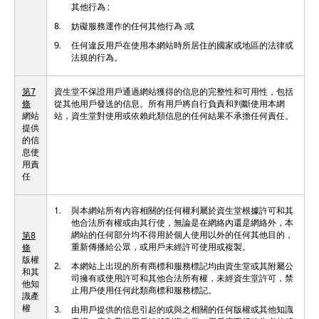
其他行為 ;
8.
妨礙服務運作的任何其他行為 ;或
9.
任何違反用戶在使用本網站時所居住的國家或地區的法律或
法規的行為。
第7
資生堂不保證用戶通過網站獲得的信息的完整性和可用性，包括
條
從其他用戶發送的信息。所有用戶將自行負責和判斷使用本網
網站
站，資生堂對使用或依賴此類信息的任何結果不承擔任何責任。
提供
的信
息使
用責
任
1.
與本網站所有內容相關的任何權利屬於資生堂根據許可和其
他合法所有權或由其行使，無論是在網絡內還是網絡外，本
網站的任何部分均不得用於個人使用以外的任何其他目的，
第8
重新傳播給公眾，或用戶未經許可使用或複製。
條
版權
2.
本網站上出現的所有商標和服務標記均由資生堂或其附屬公
和其
司擁有或使用許可和其他合法所有權，未經資生堂許可，禁
他知
止用戶使用任何此類商標和服務標記。
識產
權
3.
由用戶提供的信息引起的或與之相關的任何版權或其他知識