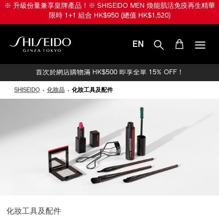
跳
※ 升級份量兼享皇牌產品！※ SHISEIDO MEN 煥能肌活免疫再生精華
至
限時 1+1 組合 HK$950 (總值 HK$1,520)
主
要
內
EN
容
SHISEIDO
首次於網店購物滿 HK$500 即享全單 15% OFF！
SHISEIDO
化妝品
化妝工具及配件
化妝工具及配件