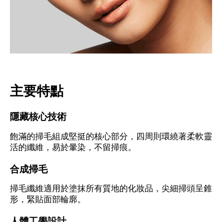
主要特點
隱藏核心技術
飽滿的掃毛組成堅挺的核心部分，四周則環繞著柔軟靈
活的纖維，易於暈染，不留掃痕。
合成掃毛
掃毛纖維適用於塗抹所有質地的化妝品，尖細掃頭呈錐
形，緊貼面部輪廓。