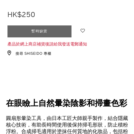
1011772810_hk.html
HK$250
ADD
PRODUCT
暫時缺貨
TO
ACTIONS
產品於網上商店補貨後請給我發送電郵通知
CART
OPTIONS
搜尋 SHISEIDO 專櫃
在眼瞼上自然暈染陰影和掃畫色彩
圓扇形暈染工具，由日本工匠大師親手製作，結合隱藏
核心技術，有助長時間使用後保持掃毛形狀，防止積粉
浮粉。合成掃毛適用於塗抹任何質地的化妝品，包括粉