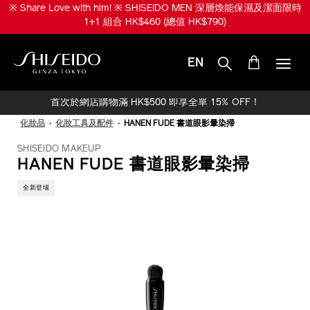
跳
※ Share Love with him! ※ SHISEIDO MEN 深層煥能保濕及潔面限時
至
1+1 組合 HK$460 (總值 HK$790)
主
要
內
EN
容
SHISEIDO
首次於網店購物滿 HK$500 即享全單 15% OFF！
化妝品
化妝工具及配件
HANEN FUDE 書道眼影暈染掃
SHISEIDO MAKEUP
HANEN FUDE 書道眼影暈染掃
全新登場
IMAGE