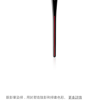
https://www.shiseido.com.hk/zh/shiseido-
產
DETAILS
makeup-
品
眼影暈染掃，用於塑造陰影和掃畫色彩。
更多詳情
hanen-
編
fude-
號：
%E6%9B%B8%E9%81%93%E7%9C%BC%E5%BD%B1%E6%9
1011772810_hk