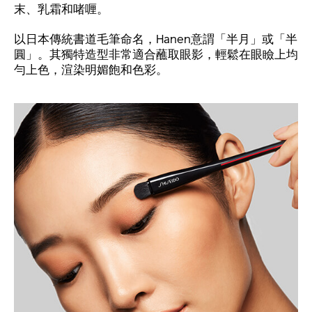
末、乳霜和啫喱。
以日本傳統書道毛筆命名，Hanen意謂「半月」或「半
圓」。其獨特造型非常適合蘸取眼影，輕鬆在眼瞼上均
勻上色，渲染明媚飽和色彩。