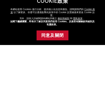
COOKIE政策
本網站使用 Cookies 進行分析、提供個人化信息和廣告。請閱讀我們的
Cookie 政
策
以了解更多。你還可以通過點擊此政策中的 Cookie 設置鏈接來更改 Cookie 設
置。
另外，請按入詳細閱讀本網站所載之
條款和細則
和
隱私政策
。
如閣下繼續瀏覽，即表示了解及同意我們使用 Cookies、及接受有關條款和細則及
私隱政策。
發掘更多
同意及關閉
暫時缺貨
化妝品
化妝掃
FAQ
點擊FAQ了解更多