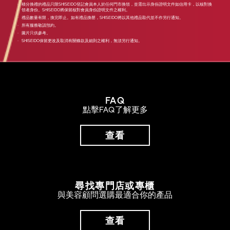
‧
積分換禮的禮品只限SHISEIDO登記會員本人於任何門市換領，並需出示身份證明文件如信用卡，以核對換
領者身份。SHISEIDO將保留核對會員身份證明文件之權利。
‧
禮品數量有限，換完即止。如有禮品換罄，SHISEIDO將以其他禮品取代並不作另行通知。
‧
所有服務敬請預約。
‧
圖片只供參考。
‧
SHISEIDO保留更改及取消有關條款及細則之權利，無須另行通知。
FAQ
點擊FAQ了解更多
查看
尋找專門店或專櫃
與美容顧問選購最適合你的產品
查看