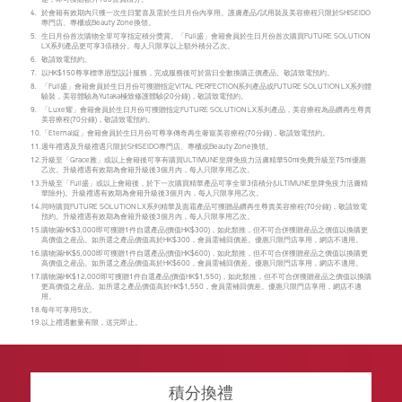
途，即可獲贈額外100會員積分。
4.
於會籍有效期內只獲一次生日驚喜及需於生日月份內享用。護膚產品/試用裝及美容療程只限於SHISEIDO
專門店、專櫃或Beauty Zone換領。
5.
生日月份首次購物全單可享指定積分獎賞。「Full盛」會籍會員於生日月份首次購買FUTURE SOLUTION
LX系列產品更可享3倍積分。每人只限享以上額外積分乙次。
6.
敬請致電預約。
7.
以HK$150尊享標準眉型設計服務，完成服務後可於當日全數換購正價產品。敬請致電預約。
8.
「Full盛」會籍會員於生日月份可獲贈指定VITAL PERFECTION系列產品或FUTURE SOLUTION LX系列體
驗裝，美容體驗為Yutaka極致修護體驗(20分鐘)，敬請致電預約。
9.
「Luxe耀」會籍會員於生日月份可獲贈指定FUTURE SOLUTION LX系列產品，美容療程為晶鑽再生尊貴
美容療程(70分鐘)，敬請致電預約。
10.
「Eternal綻」會籍會員於生日月份可尊享傳奇再生奢寵美容療程(70分鐘)，敬請致電預約。
11.
週年禮遇及升級禮遇只限於SHISEIDO專門店、專櫃或Beauty Zone換領。
12.
升級至「Grace雅」或以上會籍後可享有購買ULTIMUNE皇牌免疫力活膚精華50ml免費升級至75ml優惠
乙次。升級禮遇有效期為會籍升級後3個月內，每人只限享用乙次。
13.
升級至「Full盛」或以上會籍後，於下一次購買精華產品可享全單3倍積分(ULTIMUNE皇牌免疫力活膚精
華除外)。升級禮遇有效期為會籍升級後3個月內，每人只限享用乙次。
14.
同時購買FUTURE SOLUTION LX系列精華及面霜產品可獲贈晶鑽再生尊貴美容療程(70分鐘)，敬請致電
預約。升級禮遇有效期為會籍升級後3個月內，每人只限享用乙次。
15.
購物滿HK$3,000即可獲贈1件自選產品(價值HK$300)，如此類推，但不可合併獲贈産品之價值以換購更
高價值之産品。如所選之產品價值高於HK$300，會員需補回價差。優惠只限門店享用，網店不適用。
16.
購物滿HK$5,000即可獲贈1件自選產品(價值HK$600)，如此類推，但不可合併獲贈産品之價值以換購更
高價值之産品。如所選之產品價值高於HK$600，會員需補回價差。優惠只限門店享用，網店不適用。
17.
購物滿HK$12,000即可獲贈1件自選產品(價值HK$1,550)，如此類推，但不可合併獲贈産品之價值以換購
更高價值之産品。如所選之產品價值高於HK$1,550，會員需補回價差。優惠只限門店享用，網店不適
用。
18.
每年可享用5次。
19.
以上禮遇數量有限，送完即止。
積分換禮