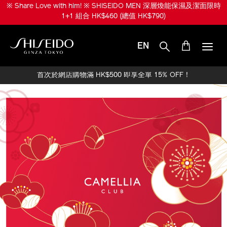
跳
※ 升級份量兼享皇牌產品！※ SHISEIDO MEN 煥能肌活免疫再生精華
至
限時 1+1 組合 HK$950 (總值 HK$1,520)
主
要
內
EN
容
SHISEIDO
首次於網店購物滿 HK$500 即享全單 15% OFF！