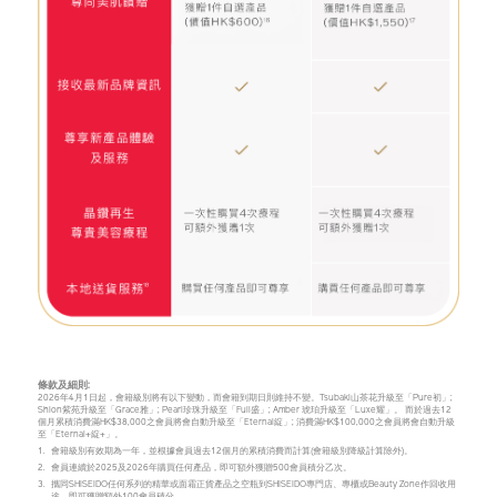
條款及細則:
2026年4月1日起，會籍級別將有以下變動，而會籍到期日則維持不變。Tsubaki山茶花升級至「Pure初」;
Shion紫苑升級至「Grace雅」; Pearl珍珠升級至「Full盛」; Amber 琥珀升級至「Luxe耀」。 而於過去12
個月累積消費滿HK$38,000之會員將會自動升級至「Eternal綻」; 消費滿HK$100,000之會員將會自動升級
至「Eternal+綻+」。
1.
會籍級別有效期為一年，並根據會員過去12個月的累積消費而計算(會籍級別降級計算除外)。
2.
會員連續於2025及2026年購買任何產品，即可額外獲贈500會員積分乙次。
3.
攜同SHISEIDO任何系列的精華或面霜正貨產品之空瓶到SHISEIDO專門店、專櫃或Beauty Zone作回收用