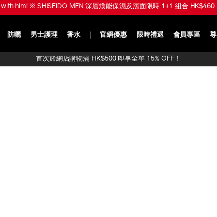
ve with him! ※ SHISEIDO MEN 深層煥能保濕及潔面限時 1+1 組合 HK$460 
防曬
男士護理
香水
官網優惠
限時禮遇
會員專區
尊
首次於網店購物滿 HK$500 即享全單 15% OFF！