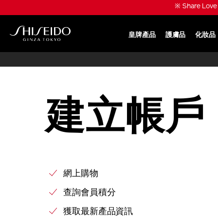
跳
※ Share Lo
至
主
要
皇牌產品
護膚品
化妝品
內
SHISEIDO
容
建立帳戶
網上購物
查詢會員積分
獲取最新產品資訊