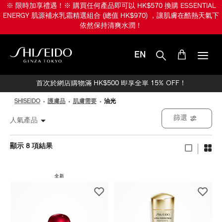
跳
※ 限時加享禮遇！※ 購買任何產品即可以 HK$570 換購 ESSENTIAL
至
ENERGY 肌源補水乳霜精選組合 (總值 HK$970) ，讓肌膚在酷熱天氣下
主
依然保持清爽水潤！
要
內
容
EN
SHISEIDO
首次於網店購物滿 HK$500 即享全單 15% OFF！
SHISEIDO
護膚品
肌膚需要
油光
篩選
人氣產品
顯示 8 項結果
全新