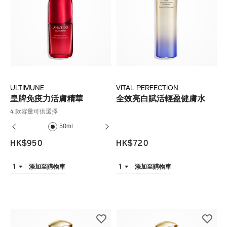
ULTIMUNE
VITAL PERFECTION
皇牌免疫力活膚精華
全效亮白賦活輕盈健膚水
4 款容量可供選擇
50ml
75ml
75m
HK$950
HK$720
1
1
添加至購物車
添加至購物車