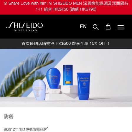
跳
※ Share Love with him! ※ SHISEIDO MEN 深層煥能保濕及潔面限時
至
1+1 組合 HK$460 (總值 HK$790)
主
要
內
EN
容
SHISEIDO
首次於網店購物滿 HK$500 即享全單 15% OFF！
防曬
*
連續12年No.1專櫃防曬品牌