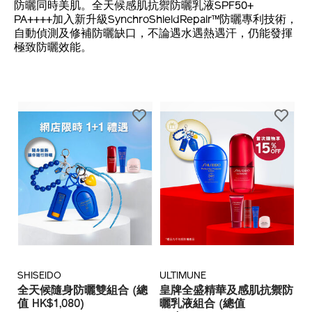
防曬同時美肌。全天候感肌抗禦防曬乳液SPF50+
PA++++加入新升級SynchroShieldRepair™防曬專利技術，
自動偵測及修補防曬缺口，不論遇水遇熱遇汗，仍能發揮
極致防曬效能。
SHISEIDO
ULTIMUNE
全天候隨身防曬雙組合 (總
皇牌全盛精華及感肌抗禦防
值 HK$1,080)
曬乳液組合 (總值