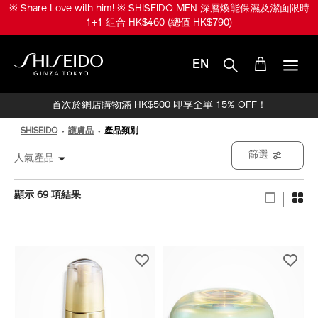
跳
※ 升級份量兼享皇牌產品！※ SHISEIDO MEN 煥能肌活免疫再生精華
至
限時 1+1 組合 HK$950 (總值 HK$1,520)
主
要
內
EN
容
SHISEIDO
首次於網店購物滿 HK$500 即享全單 15% OFF！
SHISEIDO
護膚品
產品類別
篩選
人氣產品
顯示 69 項結果