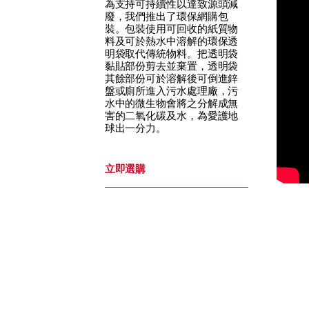
為支持可持續性以達致源頭減
廢，我們推出了環保網購包
裝。包裝使用可回收的紙質物
料及可於熱水中溶解的環保透
明袋取代傳統物料。把透明袋
黏貼部份剪去並棄置，透明袋
其餘部份可於溶解後可倒進鋅
盤或廁所進入污水處理廠，污
水中的微生物會將之分解成無
害的二氧化碳及水，為愛護地
球出一分力。
立即選購