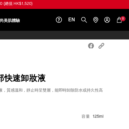
總值 HK$1,520)
0
EN
尚美肌體驗
部快速卸妝液
液，質感溫和，靜止時呈雙層，能即時卸除防水或持久性高
iseido.com.hk/zh/shiseido-
S
9%83%A8%E5%8F%8A%E5%94%87%E9%83%A8%E5
.html
VARIATIO
容量
125ml
k