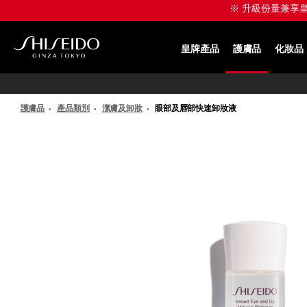
跳
※ 升級份量兼享皇牌產
至
主
要
皇牌產品
護膚品
化妝品
內
SHISEIDO
容
護膚品
產品類別
潔膚及卸妝
眼部及唇部快速卸妝液
IMAGE