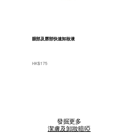
眼部及唇部快速卸妝液
HK$175
發掘更多
潔膚及卸妝
暗啞