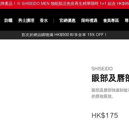
品！※ SHISEIDO MEN 煥能肌活免疫再生精華限時 1+1 組合 HK$950 (
防曬
男士護理
香水
官網優惠
限時禮遇
會員專區
尊
首次於網店購物滿 HK$500 即享全單 15% OFF！
SHISEIDO
眼部及唇
眼部及唇部快速卸妝
的唇妝眼妝。
https://www.sh
產
DETAIL
%E7%9C%BC%E
品
HK$175
1011434410_hk
編
號：
1011434410_h