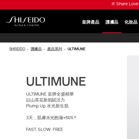
跳
※ Share Lo
至
主
要
皇牌產品
護膚品
化妝品
內
SHISEIDO
容
SHISEIDO
護膚品
產品系列
ULTIMUNE
ULTIMUNE
ULTIMUNE 皇牌全盛精華
以山茶花新肌賦活力
Plump Up 水光新生肌
3天，肌膚水光飽滿+50%*
FAST. SLOW. FREE