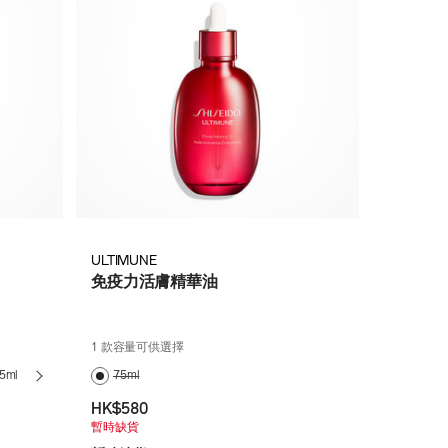
ULTIMUNE
免疫力活膚精華油
1 款容量可供選擇
75ml (補
5ml
75ml
充裝)
HK$580
暫時缺貨