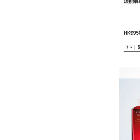
煥能肌
HK$95
1