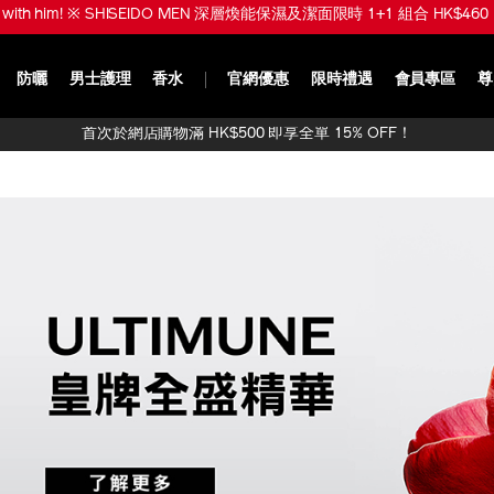
ve with him! ※ SHISEIDO MEN 深層煥能保濕及潔面限時 1+1 組合 HK$460 
防曬
男士護理
香水
官網優惠
限時禮遇
會員專區
尊
首次於網店購物滿 HK$500 即享全單 15% OFF！