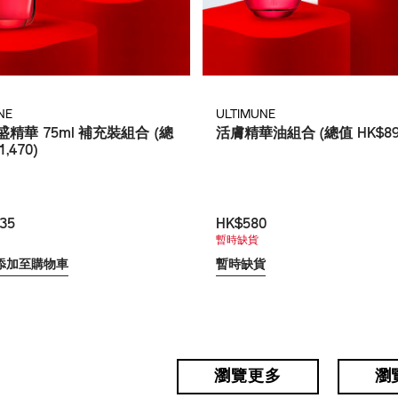
NE
ULTIMUNE
精華 75ml 補充裝組合 (總
活膚精華油組合 (總值 HK$89
,470)
35
HK$580
暫時缺貨
添加至購物車
暫時缺貨
瀏覽更多
瀏