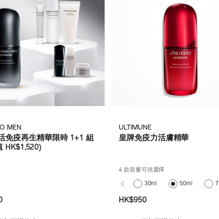
DO MEN
ULTIMUNE
活免疫再生精華限時 1+1 組
皇牌免疫力活膚精華
 HK$1,520)
4 款容量可供選擇
30ml
50ml
7
0
HK$950