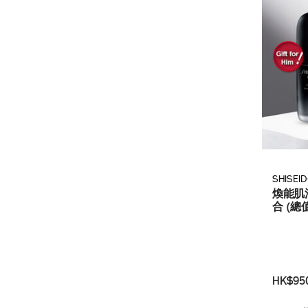
SHISEI
煥能肌
合 (總值
HK$95