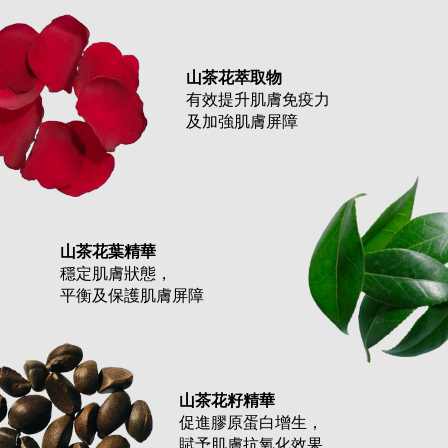
山茶花萃取物
有效提升肌膚免疫力
及加強肌膚屏障
山茶花葉精華
穩定肌膚狀態，
平衡及保護肌膚屏障
山茶花籽精華
促進膠原蛋白增生，
賦予肌膚抗氧化效果