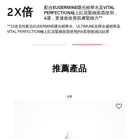
1.7X倍
配合EUDERMINE曙光精華水及VITAL
配合EUDERMINE曙光精華水使用，
2X倍
+
PERFECTION極上紅花緊緻面霜使用，
4週提升肌膚免疫防禦力
++
4週，更速效改善肌膚緊緻力
+
32名女性配合EUDERMINE曙光精華水及ULTIMUNE皇牌全盛精華使
++
33名女性配合EUDERMINE曙光精華水、ULTIMUNE皇牌全盛精華及
用的4星期測試結果
VITAL PERFECTION極上紅花緊緻面霜使用的4星期後測試結果
1
2
推薦產品
全新