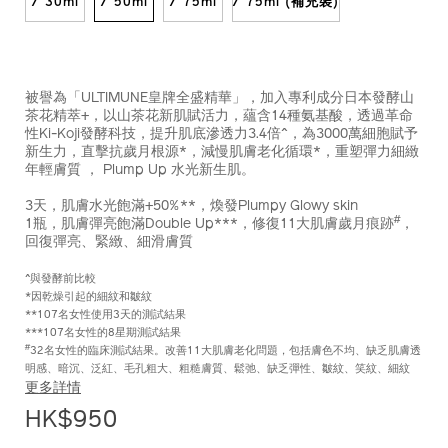
/ 30ml
/ 50ml
/ 75ml
/ 75ml (補充裝)
被譽為「ULTIMUNE皇牌全盛精華」，加入專利成分日本發酵山
茶花精萃+，以山茶花新肌賦活力，蘊含14種氨基酸，透過革命
性Ki-Koji發酵科技，提升肌底滲透力3.4倍^，為3000萬細胞賦予
新生力，直擊抗歲月根源*，減慢肌膚老化循環*，重塑彈力細緻
年輕膚質 ， Plump Up 水光新生肌。
3天，肌膚水光飽滿+50%**，煥發Plumpy Glowy skin
#
1瓶，肌膚彈亮飽滿Double Up***，修復11大肌膚歲月痕跡
，
回復彈亮、緊緻、細滑膚質
^與發酵前比較
*因乾燥引起的細紋和皺紋
**107名女性使用3天的測試結果
***107名女性的8星期測試結果
#
32名女性的臨床測試結果。改善11大肌膚老化問題，包括膚色不均、缺乏肌膚透
明感、暗沉、泛紅、毛孔粗大、粗糙膚質、鬆弛、缺乏彈性、皺紋、笑紋、細紋
更多詳情
HK$950