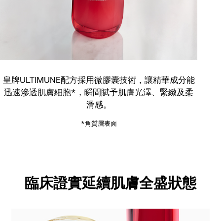
皇牌ULTIMUNE配方採用微膠囊技術，讓精華成分能
迅速滲透肌膚細胞*，瞬間賦予肌膚光澤、緊緻及柔
滑感。
*角質層表面
臨床證實
臨床證實
延續肌膚全盛狀態
延續肌膚全盛狀態