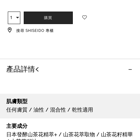
ADD
PRODUCT
TO
ACTIONS
1
數
購買
CART
量
OPTIONS
搜尋 SHISEIDO 專櫃
產品詳情<
肌膚類型
任何膚質 / 油性 / 混合性 / 乾性適用
主要成分
日本發酵山茶花精萃+ / 山茶花萃取物 / 山茶花籽精華