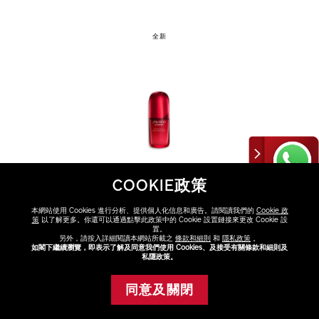
全新
COOKIE政策
本網站使用 Cookies 進行分析、提供個人化信息和廣告。請閱讀我們的
Cookie 政
策
以了解更多。你還可以通過點擊此政策中的 Cookie 設置鏈接來更改 Cookie 設
置。
另外，請按入詳細閱讀本網站所載之
條款和細則
和
隱私政策
。
如閣下繼續瀏覽，即表示了解及同意我們使用 Cookies、及接受有關條款和細則及
私隱政策。
VARIATIONS
選擇容量
同意及關閉
添加至購物車
50ml