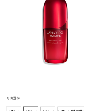
https://www.shiseido.com.hk/zh/ultimune-
產
DETAILS
VARIATIONS
%E7%9A%87%E7%89%8C%E5%85%8D%E7%96%AB%E5%8
品
可供選擇
10122390201_hk.html
編
號：
10122390201_hk