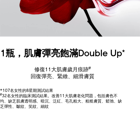
1瓶，肌膚彈亮飽滿Double Up
*
#
修復11大肌膚歲月痕跡
回復彈亮、緊緻、細滑膚質
*107名女性的8星期測試結果
#
32名女性的臨床測試結果。改善11大肌膚老化問題，包括膚色不
均、缺乏肌膚透明感、暗沉、泛紅、毛孔粗大、粗糙膚質、鬆弛、缺
乏彈性、皺紋、笑紋、細紋