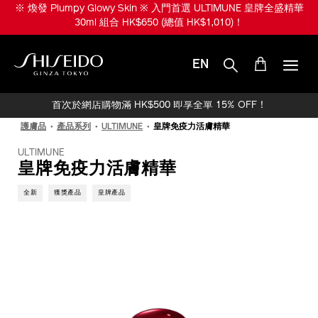
跳
※ ULTIMUNE 升級美肌賞 ※ 購買全新 ULTIMUNE 活膚精華油或皇牌全
至
盛精華產品或組合即享 4D抗引力精華 20ml (價值 HK$560)！
主
要
內
EN
容
SHISEIDO
首次於網店購物滿 HK$500 即享全單 15% OFF！
護膚品
產品系列
ULTIMUNE
皇牌免疫力活膚精華
ULTIMUNE
皇牌免疫力活膚精華
全新
獲獎產品
皇牌產品
IMAGE