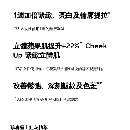
*
1週加倍緊緻、亮白及輪廓提拉
*
33 名女性使用1週的臨床測試
^
立體蘋果肌提升+22%
Cheek
Up 緊緻立體肌
^
32名女性使用極上紅花緊緻面霜4週後的臨床視覺評估
**
改善鬆弛、深刻皺紋及色斑
**
33名測試者接受 8 星期臨床測試結果
珍稀極上紅花精萃