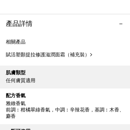
產品詳情
相關產品
賦活塑顏提拉修護滋潤面霜（補充裝）>
肌膚類型
任何膚質適用
配方香氣
雅緻香氣
前調︰柑橘翠綠香氣，中調︰辛辣花香，基調︰木香、
麝香