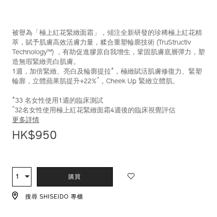
被譽為「極上紅花緊緻面霜」，傾注全新研發的珍稀極上紅花精
萃，賦予肌膚高效活膚力量，糅合重塑輪廓技術 (TruStructiv
Technology™) ，有助促進膠原自我增生，鞏固肌膚底層彈力，塑
造無瑕緊緻亮白肌膚。
*
1週，加倍緊緻、亮白及輪廓提拉
，極緻賦活肌膚修復力、緊塑
^
輪廓，立體蘋果肌提升+22%
，Cheek Up 緊緻立體肌。
*
33 名女性使用1週的臨床測試
^
32名女性使用極上紅花緊緻面霜4週後的臨床視覺評估
更多詳情
HK$950
ADD
PRODUCT
TO
ACTIONS
1
數
購買
CART
量
OPTIONS
搜尋 SHISEIDO 專櫃