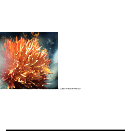
源自日本山形縣的珍稀「最上紅花」，在日本古代被視為價值超越黃金十倍，是備受日本推崇的奢華美肌成分。