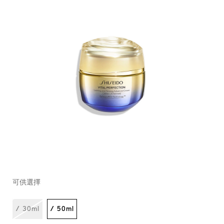
https://www.shiseido.com.hk/zh/vital-
產
DETAILS
VARIATIONS
perfection-
品
可供選擇
%E8%B3%A6%E6%B4%BB%E5%A1%91%E9%A1%8F%E6%8
編
10120997201_hk.html
號：
10120997201_hk
/ 30ml
/ 50ml