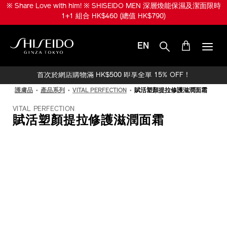
跳
※ Share Love with him! ※ SHISEIDO MEN 深層煥能保濕及潔面限時
至
1+1 組合 HK$460 (總值 HK$790)
主
要
內
EN
容
SHISEIDO
首次於網店購物滿 HK$500 即享全單 15% OFF！
護膚品
產品系列
VITAL PERFECTION
賦活塑顏提拉修護滋潤面霜
VITAL PERFECTION
賦活塑顏提拉修護滋潤面霜
IMAGE