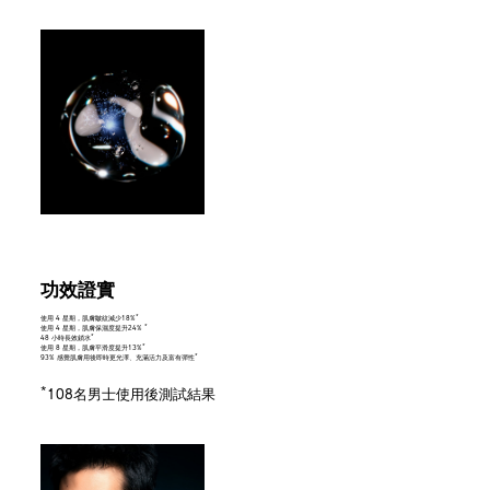
功效證實
*
使用 4 星期，肌膚皺紋減少18%
*
使用 4 星期，肌膚保濕度提升24%
*
48 小時長效鎖水
*
使用 8 星期，肌膚平滑度提升13%
*
93% 感覺肌膚用後即時更光澤、充滿活力及富有彈性
*
108名男士使用後測試結果