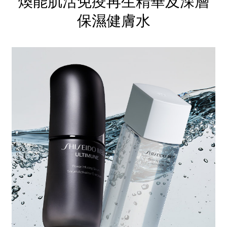
煥能肌活免疫再生精華及深層
保濕健膚水