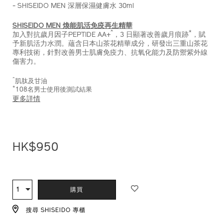
- SHISEIDO MEN 深層保濕健膚水 30ml
Z11937_hk.html
SHISEIDO MEN 煥能肌活免疫再生精華
^
*
加入對抗歲月因子PEPTIDE AA+
，3 日顯著改善歲月痕跡
，賦
予新肌活力水潤。蘊含日本山茶花精華成分，研發出三重山茶花
專利技術，針對改善男士肌膚免疫力、抗氧化能力及防禦紫外線
傷害力。
^
肌肽及甘油
*
108名男士使用後測試結果
更多詳情
HK$950
ADD
PRODUCT
TO
ACTIONS
1
數
購買
CART
量
OPTIONS
搜尋 SHISEIDO 專櫃