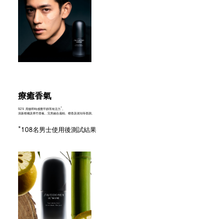
療癒香氣
*
92% 用後即時感覺平靜而有活力
。
清新柑橘及翠竹香氣，完美融合扁柏、檀香及琥珀等香調。
*
108名男士使用後測試結果