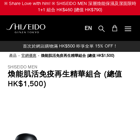
跳
※ Share Love with him! ※ SHISEIDO MEN 深層煥能保濕及潔面限時
至
1+1 組合 HK$460 (總值 HK$790)
主
要
內
EN
容
SHISEIDO
首次於網店購物滿 HK$500 即享全單 15% OFF！
產品
官網優惠
煥能肌活免疫再生精華組合 (總值 HK$1,500)
SHISEIDO MEN
煥能肌活免疫再生精華組合 (總值
HK$1,500)
IMAGE