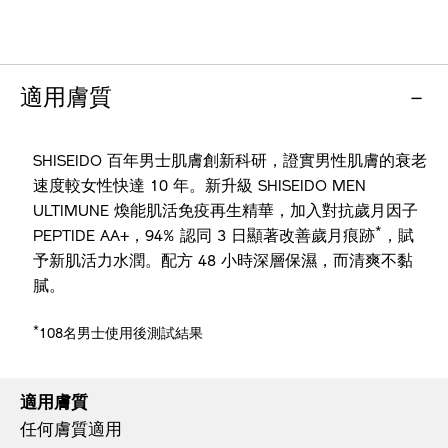
適用膚質
SHISEIDO 百年男士肌膚創新科研，證實男性肌膚的衰老
速度較女性快達 10 年。新升級 SHISEIDO MEN
ULTIMUNE 煥能肌活免疫再生精華，加入對抗歲月因子
*
PEPTIDE AA+，94% 認同 3 日顯著改善歲月痕跡
，賦
予新肌活力水潤。配方 48 小時深層保濕，而清爽不黏
膩。
*
108名男士使用後測試結果
適用膚質
任何膚質適用