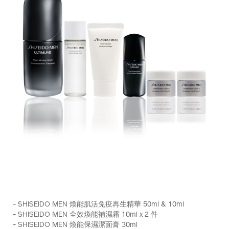
https://www.shiseido.com.hk/zh/shiseido-
產
DETAILS
men-
品
- SHISEIDO MEN 煥能肌活免疫再生精華 50ml & 10ml
%E7%85%A5%E8%83%BD%E8%82%8C%E6%B4%BB%E5%8
編
- SHISEIDO MEN 全效煥能補濕霜 10ml x 2 件
%28%E7%B8%BD%E5%80%BC-
號：
- SHISEIDO MEN 煥能保濕潔面膏 30ml
hk%241%2C500%29-
Z11937_hk