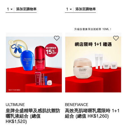
1
1
添加至購物車
添加至購物車
升級份量兼享淡斑精華 10ML！
ULTIMUNE
BENEFIANCE
皇牌全盛精華及感肌抗禦防
高效亮肌啫喱乳霜限時 1+1
曬乳液組合 (總值
組合 (總值 HK$1,260)
HK$1,520)