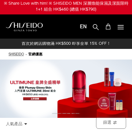
跳
※ Share Love with him! ※ SHISEIDO MEN 深層煥能保濕及潔面限時
至
1+1 組合 HK$460 (總值 HK$790)
主
要
內
EN
容
SHISEIDO
首次於網店購物滿 HK$500 即享全單 15% OFF！
SHISEIDO
官網優惠
篩選
人氣產品