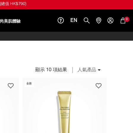
(總值 HK$790)
0
EN
尚美肌體驗
顯示 10 項結果
人氣產品
全新