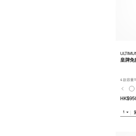
ULTIMU
皇牌免
4 款容量
HK$95
1