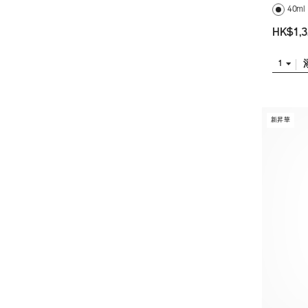
40ml
HK$1,3
1
新昇華