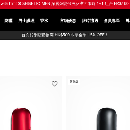
ve with him! ※ SHISEIDO MEN 深層煥能保濕及潔面限時 1+1 組合 HK$460 
防曬
男士護理
香水
官網優惠
限時禮遇
會員專區
尊
首次於網店購物滿 HK$500 即享全單 15% OFF！
新升級