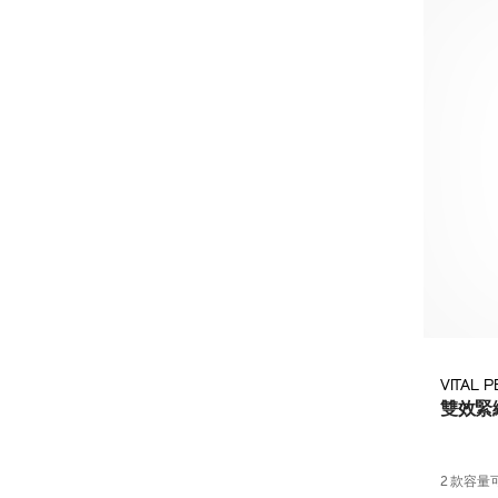
VITAL 
雙效緊
2 款容量