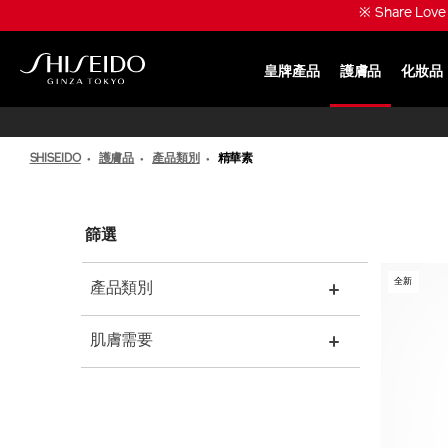
跳
※ Share Lo
至
主
要
皇牌產品
護膚品
化妝品
內
SHISEIDO
容
SHISEIDO
護膚品
產品類別
精華素
篩選
全新
產品類別
肌膚需要