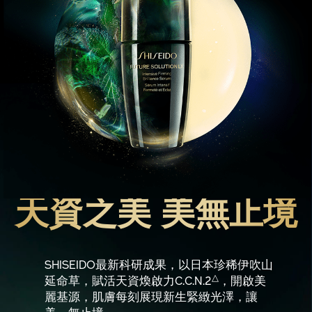
天資之美 美無止境
SHISEIDO最新科研成果，以日本珍稀伊吹山
△
延命草，賦活天資煥啟力C.C.N.2
，開啟美
麗基源，肌膚每刻展現新生緊緻光澤，讓