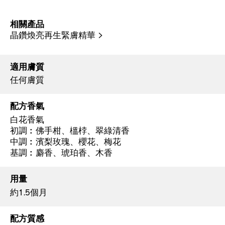
相關產品
晶鑽煥亮再生緊膚精華 >
適用膚質
任何膚質
配方香氣
白花香氣
初調︰佛手柑、榲桲、翠綠清香
中調︰濱梨玫瑰、櫻花、梅花
基調︰麝香、琥珀香、木香
用量
約1.5個月
配方質感