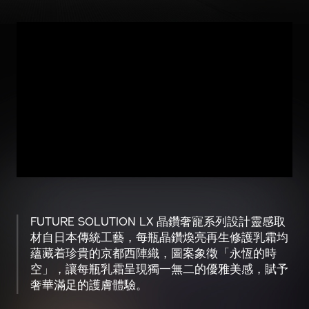
FUTURE SOLUTION LX 晶鑽奢寵系列設計靈感取
材自日本傳統工藝，每瓶晶鑽煥亮再生修護乳霜均
蘊藏着珍貴的京都西陣織，圖案象徵「永恆的時
空」，讓每瓶乳霜呈現獨一無二的優雅美感，賦予
奢華滿足的護膚體驗。