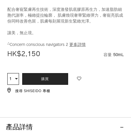
10121263101_hk.html
配合奢寵緊膚再生技術，深度激發肌底膠原再生力，加速脂肪細
胞代謝率，極緻提拉輪廓， 肌膚煥現奢華緊緻彈力，奢寵亮肌成
份同時改善色斑，肌膚每刻展現新生緊緻光澤。
讓美，無止境。
△
Concern conscious navigators 2
更多詳情
HK$2,150
容量
50mL
VARIATI
ADD
PRODUCT
TO
ACTIONS
1
數
購買
CART
量
OPTIONS
搜尋 SHISEIDO 專櫃
產品詳情