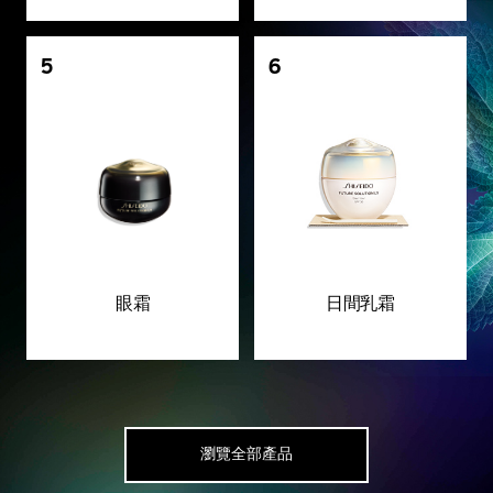
5
6
眼霜
日間乳霜
瀏覽全部產品