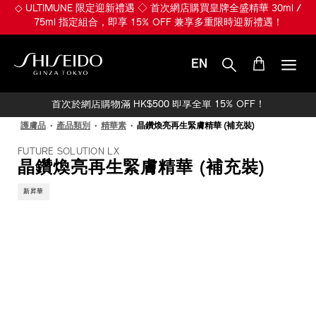
跳
※ 煥發 Plumpy Glowy Skin ※ 入門首選 ULTIMUNE 皇牌全盛精華
至
30ml 組合 HK$650 (總值 HK$1,010)！
主
要
內
EN
容
SHISEIDO
首次於網店購物滿 HK$500 即享全單 15% OFF！
護膚品
產品類別
精華素
晶鑽煥亮再生緊膚精華 (補充裝)
FUTURE SOLUTION LX
晶鑽煥亮再生緊膚精華 (補充裝)
新昇華
IMAGE