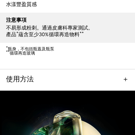
水漾豐盈質感
注意事項
不易形成粉刺。通過皮膚科專家測試。
*
**
產品
蘊含至少30%循環再造物料
*
瓶身，不包括瓶蓋及瓶泵
**
循環再造玻璃​
使用方法