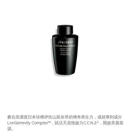
https://www.shiseido.com.hk/zh/future-
產
DETAILS
solution-
品
糅合高濃度日本珍稀伊吹山延命草的傳奇再生力，成就專利成分
lx-
編
△
LonGenevity Complex™，賦活天資煥啟力C.C.N.2
，開啟美麗基
%E6%99%B6%E9%91%BD%E7%85%A5%E4%BA%AE%E5%8
號：
源。
%28%E8%A3%9C%E5%85%85%E8%A3%9D%29-
10121263101_hk