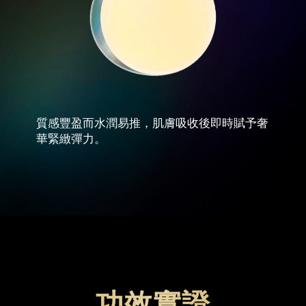
質感豐盈而水潤易推，肌膚吸收後即時賦予奢
華緊緻彈力。