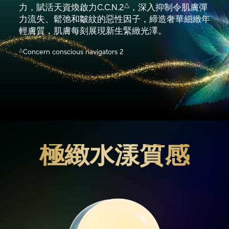
△
力，賦活天資煥啟力C.C.N.2
，深入抑制令肌膚彈
力流失、鬆弛和皺紋的惡性因子，締造奢華細緻年
輕膚質，肌膚每刻展現新生緊緻光澤。
△
Concern conscious navigators 2
極緻水漾質感