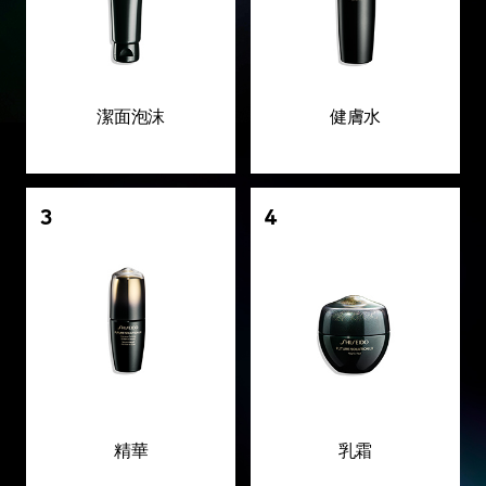
潔面泡沫
健膚水
3
4
精華
乳霜