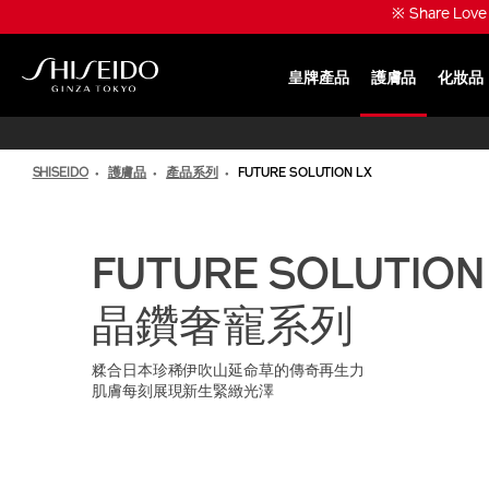
跳
※ Share Lo
至
主
要
皇牌產品
護膚品
化妝品
內
SHISEIDO
容
SHISEIDO
護膚品
產品系列
FUTURE SOLUTION LX
FUTURE SOLUTION
晶鑽奢寵系列
糅合日本珍稀伊吹山延命草的傳奇再生力
肌膚每刻展現新生緊緻光澤