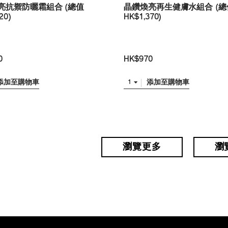
亮抗禦防曬霜組合 (總值
晶鑽煥亮再生健膚水組合 (總
20)
HK$1,370)
0
HK$970
添加至購物車
添加至購物車
1
瀏覽更多
瀏