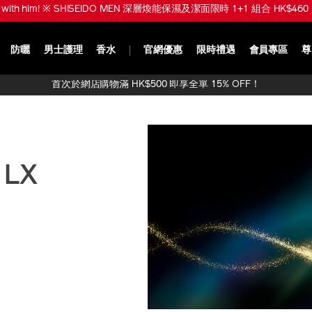
ve with him! ※ SHISEIDO MEN 深層煥能保濕及潔面限時 1+1 組合 HK$460 
防曬
男士護理
香水
官網優惠
限時禮遇
會員專區
尊
首次於網店購物滿 HK$500 即享全單 15% OFF！
 LX