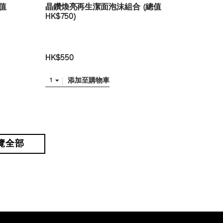
值
晶鑽煥亮再生潔面泡沫組合 (總值
HK$750)
HK$550
添加至購物車
1
覽全部