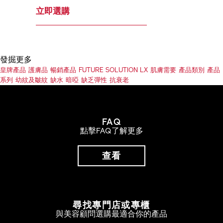
立即選購
發掘更多
皇牌產品
護膚品
暢銷產品
FUTURE SOLUTION LX
肌膚需要
產品類別
產品
系列
幼紋及皺紋
缺水
暗啞
缺乏彈性
抗衰老
FAQ
點擊FAQ了解更多
查看
尋找專門店或專櫃
與美容顧問選購最適合你的產品