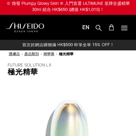
跳
※ 煥發 Plumpy Glowy Skin ※ 入門首選 ULTIMUNE 皇牌全盛精華
至
30ml 組合 HK$650 (總值 HK$1,010)！
主
要
內
EN
容
SHISEIDO
首次於網店購物滿 HK$500 即享全單 15% OFF！
護膚品
產品類別
精華素
極光精華
FUTURE SOLUTION LX
極光精華
IMAGE