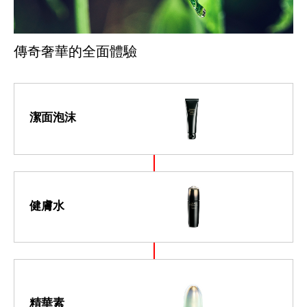
傳奇奢華的全面體驗
潔面泡沫
健膚水
精華素