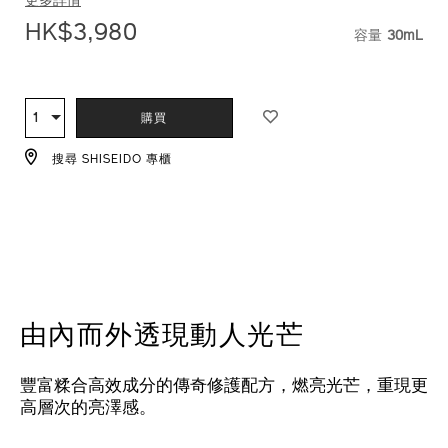
更多詳情
HK$3,980
容量
30mL
VARIATI
ADD
PRODUCT
TO
ACTIONS
1
數
購買
CART
量
OPTIONS
搜尋 SHISEIDO 專櫃
由內而外透現動人光芒
豐富糅合高效成分的傳奇修護配方，燃亮光芒，重現更
高層次的亮澤感。