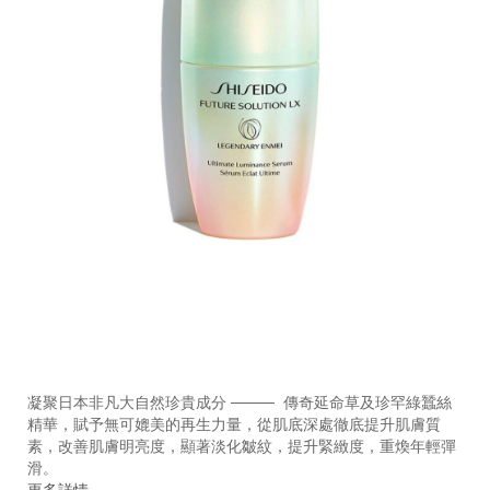
https://www.shiseido.com.hk/zh/future-
產
DETAILS
solution-
品
凝聚日本非凡大自然珍貴成分 ──── 傳奇延命草及珍罕綠蠶絲
lx-
編
精華，賦予無可媲美的再生力量，從肌底深處徹底提升肌膚質
%E6%A5%B5%E5%85%89%E7%B2%BE%E8%8F%AF-
號：
素，改善肌膚明亮度，顯著淡化皺紋，提升緊緻度，重煥年輕彈
10115950101_hk.html
10115950101_hk
滑。