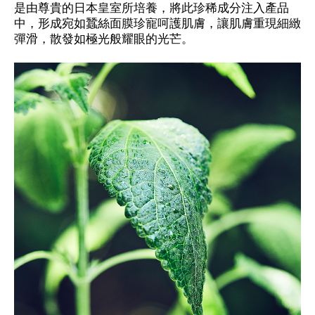
是由尊貴的日本皇室所培養，將此珍稀成分注入產品
中，形成宛如蠶絲面膜珍寵呵護肌膚，讓肌膚重現細緻
彈滑，散發如極光般耀眼的光芒。