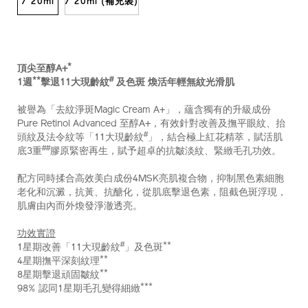
/ 20ml
/ 20ml (補充裝)
*
頂尖至醇A+
**
#
1週
擊退11大現齡紋
及色斑 煥活年輕無紋光滑肌
被譽為「去紋淨斑Magic Cream A+」，蘊含獨有的升級成份
Pure Retinol Advanced 至醇A+，有效針對改善及撫平眼紋、抬
#
頭紋及法令紋等「11大現齡紋
」，結合極上紅花精萃，賦活肌
##
底3重
膠原緊密再生，賦予超卓的抗皺淡紋、緊緻毛孔功效。
配方同時揉合高效美白成份4MSK亮肌複合物，抑制黑色素細胞
老化和沉澱，抗黃、抗醣化，從肌底擊退色素，阻截色斑浮現，
肌膚由內而外煥發淨澈透亮。
功效實證
#
**
1星期改善「11大現齡紋
」及色斑
**
4星期撫平深刻紋理
**
8星期擊退頑固皺紋
***
98% 認同1星期毛孔變得細緻