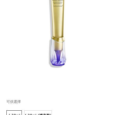
https://www.shiseido.com.hk/zh/vital-
產
DETAILS
VARIATIONS
perfection-
品
可供選擇
a%2B%E9%87%8D%E9%BB%9E%E6%8A%97%E7%9A%BA%
編
10122293201_hk.html
號：
10122293201_hk