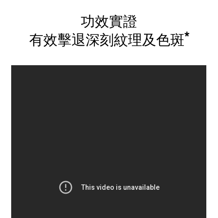
功效實證
*
有效擊退深刻紋理及色斑