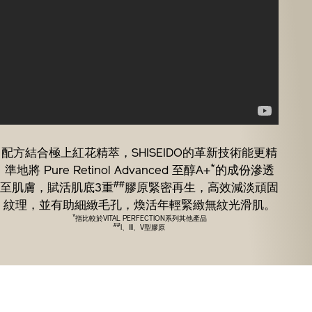
配方結合極上紅花精萃，SHISEIDO的革新技術能更精
*
準地將 Pure Retinol Advanced 至醇A+
的成份滲透
##
至肌膚，賦活肌底3重
膠原緊密再生，高效減淡頑固
紋理，並有助細緻毛孔，煥活年輕緊緻無紋光滑肌。
*
指比較於VITAL PERFECTION系列其他產品
##
I、III、V型膠原