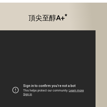
*
頂尖至醇A+