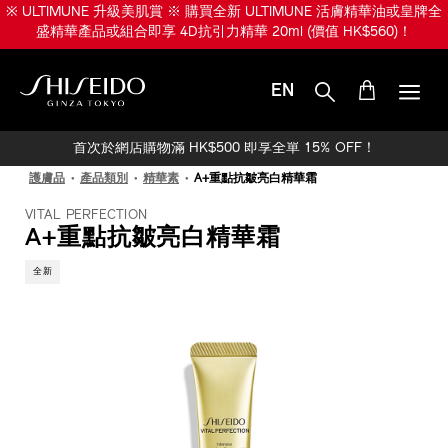
跳
※ ULTIMUNE 升級美肌賞 ※ 購買全新 ULTIMUNE 活膚精華油或皇牌全
至
盛精華產品或組合即享 4D抗引力精華 20ml (價值 HK$560)！
主
要
內
EN
容
SHISEIDO
首次於網店購物滿 HK$500 即享全單 15% OFF！
護膚品
產品類別
精華素
A+重點抗皺亮白精華霜
VITAL PERFECTION
A+重點抗皺亮白精華霜
全新
IMAGE