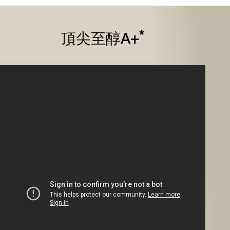
*
頂尖至醇A+