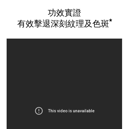
功效實證
*
有效擊退深刻紋理及色斑