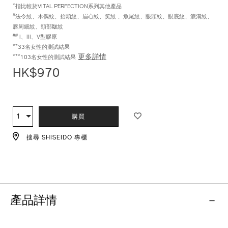
*
指比較於VITAL PERFECTION系列其他產品
#
法令紋、木偶紋、抬頭紋、眉心紋、笑紋 、魚尾紋、眼頭紋、眼底紋、淚溝紋、
唇周細紋、頸部皺紋
##
I、III、V型膠原
**
33名女性的測試結果
更多詳情
***
103名女性的測試結果
HK$970
ADD
PRODUCT
TO
ACTIONS
1
數
購買
CART
量
OPTIONS
搜尋 SHISEIDO 專櫃
產品詳情