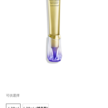
https://www.shiseido.com.hk/zh/vital-
產
DETAILS
VARIATIONS
perfection-
品
可供選擇
a%2B%E9%87%8D%E9%BB%9E%E6%8A%97%E7%9A%BA%
編
10122293201_hk.html
號：
10122293201_hk