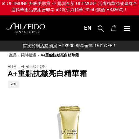
跳
※ ULTIMUNE 升級美肌賞 ※ 購買全新 ULTIMUNE 活膚精華油或皇牌全
至
盛精華產品或組合即享 4D抗引力精華 20ml (價值 HK$560)！
主
要
內
EN
容
SHISEIDO
首次於網店購物滿 HK$500 即享全單 15% OFF！
產品
限時禮遇
A+重點抗皺亮白精華霜
VITAL PERFECTION
A+重點抗皺亮白精華霜
全新
IMAGE