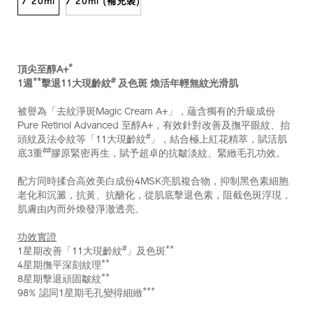
/ 20ml
/ 20ml (補充裝)
*
頂尖至醇A+
**
#
1週
擊退11大現齡紋
及色斑 煥活年輕無紋光滑肌
被譽為「去紋淨斑Magic Cream A+」，蘊含獨有的升級成份
Pure Retinol Advanced 至醇A+，有效針對改善及撫平眼紋、抬
#
頭紋及法令紋等「11大現齡紋
」，結合極上紅花精萃，賦活肌
##
底3重
膠原緊密再生，賦予超卓的抗皺淡紋、緊緻毛孔功效。
配方同時揉合高效美白成份4MSK亮肌複合物，抑制黑色素細胞
老化和沉澱，抗黃、抗醣化，從肌底擊退色素，阻截色斑浮現，
肌膚由內而外煥發淨澈透亮。
功效實證
#
**
1星期改善「11大現齡紋
」及色斑
**
4星期撫平深刻紋理
**
8星期擊退頑固皺紋
***
98% 認同1星期毛孔變得細緻