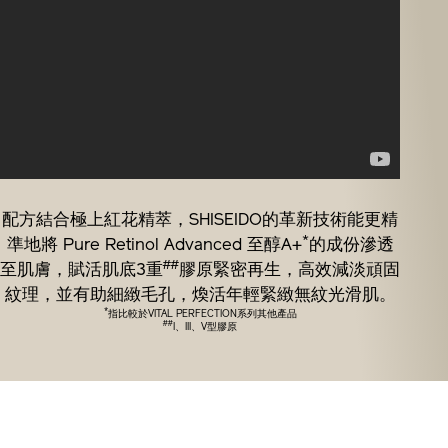
配方結合極上紅花精萃，SHISEIDO的革新技術能更精
*
準地將 Pure Retinol Advanced 至醇A+
的成份滲透
##
至肌膚，賦活肌底3重
膠原緊密再生，高效減淡頑固
紋理，並有助細緻毛孔，煥活年輕緊緻無紋光滑肌。
*
指比較於VITAL PERFECTION系列其他產品
##
I、III、V型膠原