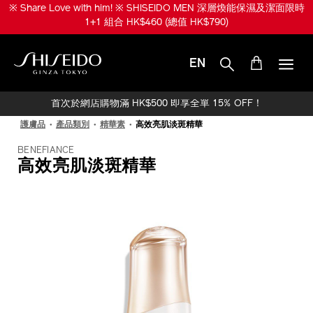
跳
※ Share Love with him! ※ SHISEIDO MEN 深層煥能保濕及潔面限時
至
1+1 組合 HK$460 (總值 HK$790)
主
要
內
EN
容
SHISEIDO
首次於網店購物滿 HK$500 即享全單 15% OFF！
護膚品
產品類別
精華素
高效亮肌淡斑精華
BENEFIANCE
高效亮肌淡斑精華
IMAGE