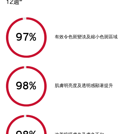
#
12週
%
有效令色斑變淡及縮小色斑區域
%
肌膚明亮度及透明感顯著提升