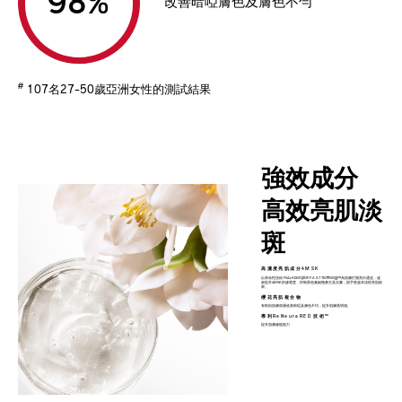
%
改善暗啞膚色及膚色不勻
#
107名27-50歲亞洲女性的測試結果
強效成分
高效亮肌淡
斑
高濃度亮肌成分4MSK
以革命性技術 Fluid Absorption F.A.S.T Technology™為肌膚打開亮白通道，速
效提升4MSK的滲透度，抑制黑色素細胞產生及沉澱，賦予更超卓淡斑亮肌效
果。
櫻花亮肌複合物
有助由肌膚底層改善暗啞及膚色不均，提升肌膚透明感。
專利ReNeuraRED 技術™
提升肌膚修復能力