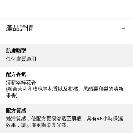
產品詳情
肌膚類型
任何膚質適用
配方香氣
清新翠綠花香
(融合茉莉和玫瑰等花香以及柑橘、黑醋栗和梨的清新
果香)
配方質感
絲滑質感，使配方更易滲透至肌底，具有48小時保濕
效果，讓肌膚更顯柔亮光澤。