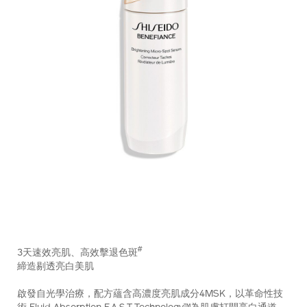
https://www.shiseido.com.hk/zh/benefiance-
產
DETAILS
%E9%AB%98%E6%95%88%E4%BA%AE%E8%82%8C%E6%B
品
#
3天速效亮肌、高效擊退色斑
10122257101_hk.html
編
締造剔透亮白美肌
號：
10122257101_hk
啟發自光學治療，配方蘊含高濃度亮肌成分4MSK，以革命性技