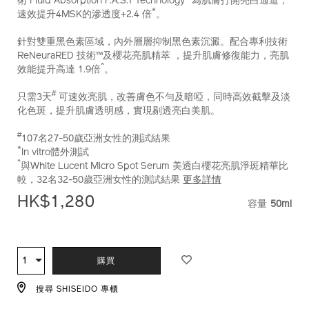
術 Fluid Absorption F.A.S.T Technology™為肌膚打開亮白通道，
*
速效提升4MSK的滲透度+2.4 倍
。
針對雙重黑色素區域，內外層層抑制黑色素沉澱。配合專利技術
ReNeuraRED 技術™及櫻花亮肌精萃 ，提升肌膚修復能力，亮肌
^
效能提升高達 1.9倍
。
#
只需3天
可速效亮肌，改善膚色不勻及暗啞，同時高效截擊及淡
化色斑，提升肌膚透明感，實現剔透亮白美肌。
#
107名27-50歲亞洲女性的測試結果
*
In vitro體外測試
^
與White Lucent Micro Spot Serum 美透白櫻花亮肌淨斑精華比
較，32名32-50歲亞洲女性的測試結果
更多詳情
HK$1,280
容量
50ml
VARIAT
ADD
PRODUCT
TO
ACTIONS
1
數
購買
CART
量
OPTIONS
搜尋 SHISEIDO 專櫃