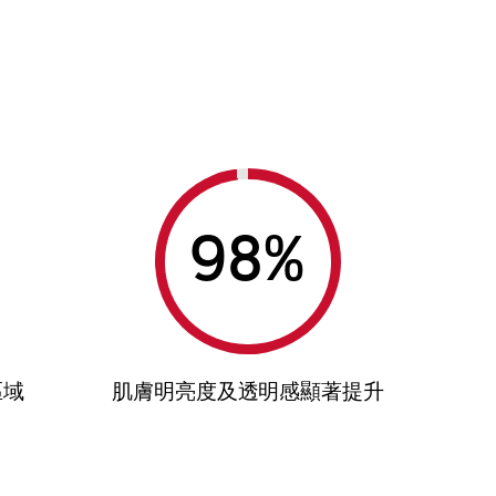
%
區域
肌膚明亮度及透明感顯著提升