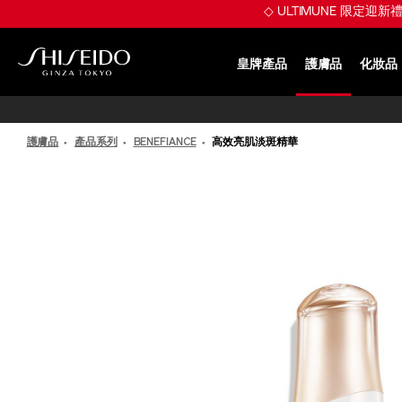
跳
◇ ULTIMUNE 限定迎
至
主
要
皇牌產品
護膚品
化妝品
內
SHISEIDO
容
護膚品
產品系列
BENEFIANCE
高效亮肌淡斑精華
IMAGE