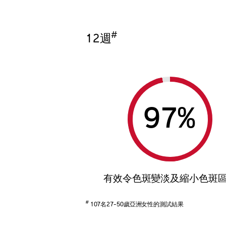
#
12週
%
有效令色斑變淡及縮小色斑
#
107名27-50歲亞洲女性的測試結果