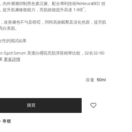
內外層層抑制黑色素沉澱。配合專利技術ReNeuraRED 技
^
，提升肌膚修復能力，亮肌效能提升高達 1.9倍
。
，改善膚色不勻及暗啞，同時高效截擊及淡化色斑，提升肌
亮白美肌。
洲女性的測試結果
 Micro Spot Serum 美透白櫻花亮肌淨斑精華比較，32名32-50
果
更多詳情
iseido.com.hk/zh/benefiance-
S
6%95%88%E4%BA%AE%E8%82%8C%E6%B7%A1%E6
k.html
VARIATI
容量
50ml
hk
CT
S
購買
O 專櫃
NS