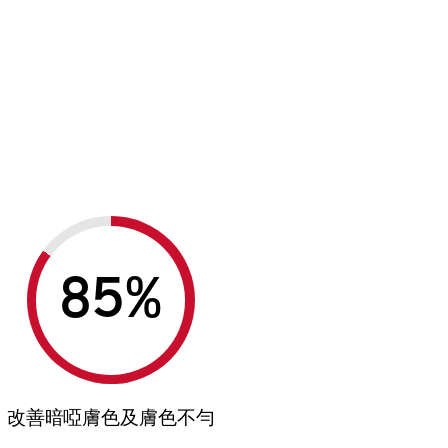
%
改善暗啞膚色及膚色不勻