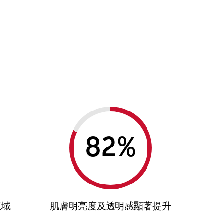
%
區域
肌膚明亮度及透明感顯著提升