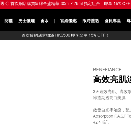
新禮遇 ◇ 首次網店購買皇牌全盛精華 30ml / 75ml 指定組合，即享 15% 
防曬
男士護理
香水
官網優惠
限時禮遇
會員專區
尊
首次於網店購物滿 HK$500 即享全單 15% OFF！
BENEFIANCE
高效亮肌
3天速效亮肌、高效
締造剔透亮白美肌
啟發自光學治療，配方
Absorption F.
*
+2.4 倍
。