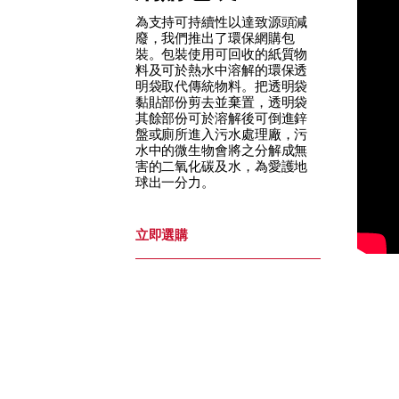
為支持可持續性以達致源頭減
廢，我們推出了環保網購包
裝。包裝使用可回收的紙質物
料及可於熱水中溶解的環保透
明袋取代傳統物料。把透明袋
黏貼部份剪去並棄置，透明袋
其餘部份可於溶解後可倒進鋅
盤或廁所進入污水處理廠，污
水中的微生物會將之分解成無
害的二氧化碳及水，為愛護地
球出一分力。
立即選購