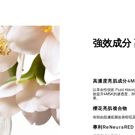
強效成分
高濃度亮肌成分4M
以革命性技術 Fluid Absor
效提升4MSK的滲透度，
果。
櫻花亮肌複合物
有助由肌膚底層改善暗啞
專利ReNeuraRE