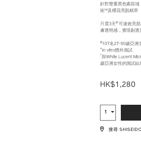
針對雙重黑色素區域，
術™及櫻花亮肌精萃 
#
只需3天
可速效亮肌
膚透明感，實現剔透
#
107名27-50歲亞
*
In vitro體外測試
^
與White Lucent
歲亞洲女性的測試結
https://www.sh
產
DETAIL
%E9%AB%98%E
品
HK$1,280
10122257101_h
編
號：
10122257101_
ADD
PRODU
TO
ACTION
數
1
量
CART
搜尋 SHISEID
OPTIO