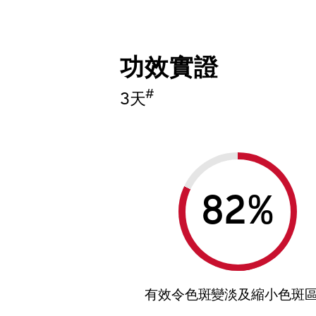
功效實證
#
3天
%
有效令色斑變淡及縮小色斑