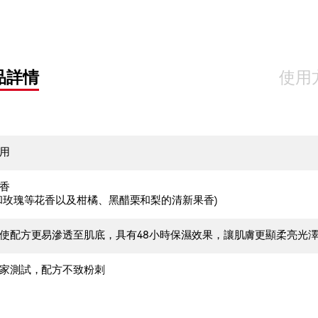
品詳情
使用
用
香
和玫瑰等花香以及柑橘、黑醋栗和梨的清新果香)
使配方更易滲透至肌底，具有48小時保濕效果，讓肌膚更顯柔亮光
家測試，配方不致粉刺