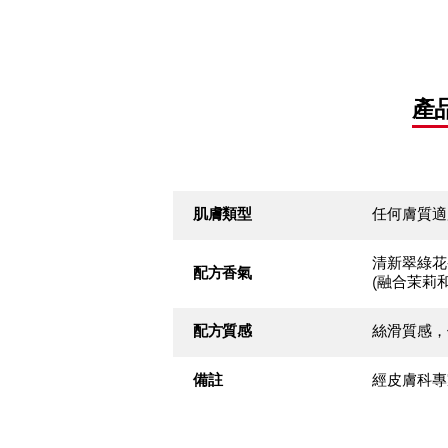
產
肌膚類型
任何膚質適
清新翠綠花
配方香氣
(融合茉莉
配方質感
絲滑質感，
備註
經皮膚科專