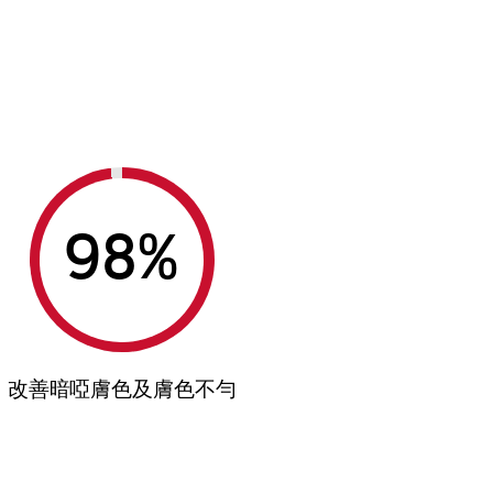
%
改善暗啞膚色及膚色不勻