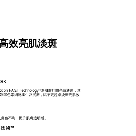
 高效亮肌淡斑
SK
ption F.A.S.T Technology™為肌膚打開亮白通道，速
抑制黑色素細胞產生及沉澱，賦予更超卓淡斑亮肌效
及膚色不均，提升肌膚透明感。
D 技術™