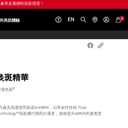
OFF 兼享多重限時迎新禮遇！
0
EN
尚美肌體驗
淡斑精華
#
擊退色斑
蘊含高濃度亮肌成分4MSK，以革命性技術 Fluid
A.S.T Technology™為肌膚打開亮白通道，速效提升4MSK的滲透度