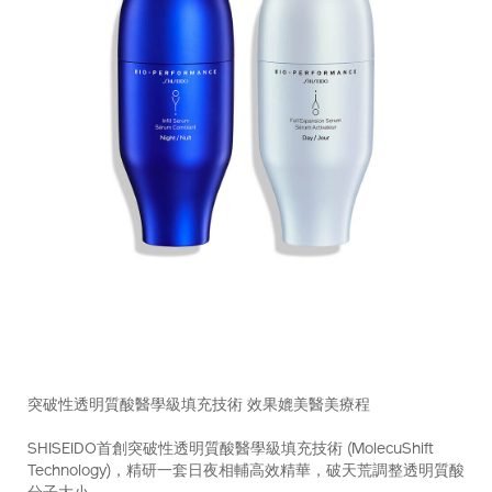
https://www.shiseido.com.hk/zh/bio-
產
DETAILS
performance-
品
突破性透明質酸醫學級填充技術 效果媲美醫美療程
%E8%87%BB%E6%A5%B53d%E5%85%85%E7%9B%88%E7
編
10218991101_hk.html
號：
SHISEIDO首創突破性透明質酸醫學級填充技術 (MolecuShift
10218991101_hk
Technology)，精研一套日夜相輔高效精華，破天荒調整透明質酸