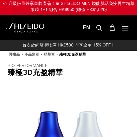
跳
※ 升級份量兼享皇牌產品！※ SHISEIDO MEN 煥能肌活免疫再生精華
至
限時 1+1 組合 HK$950 (總值 HK$1,520)
主
要
內
EN
容
SHISEIDO
首次於網店購物滿 HK$500 即享全單 15% OFF！
護膚品
產品類別
精華素
臻極3D充盈精華
BIO-PERFORMANCE
臻極3D充盈精華
IMAGE