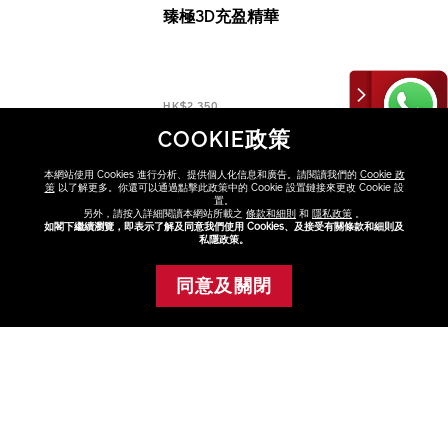
臻極3D充盈精華
HK$2,350
COOKIE政策
本網站使用 Cookies 進行分析、提供個人化信息和廣告。請閱讀我們的
Cookie 政
策
以了解更多。你還可以通過點擊此政策中的 Cookie 設置鏈接來更改 Cookie 設
置。
另外，請按入詳細閱讀本網站所載之
條款和細則
和
隱私政策
。
如閣下繼續瀏覽，即表示了解及同意我們使用 Cookies、及接受有關條款和細則及
私隱政策。
同意及關閉
添加至購物車
發掘更多
護膚品
產品系列
皇牌產品
暢銷產品
BIO-PERFORMANCE