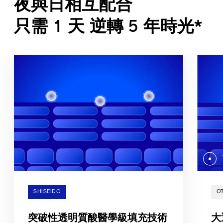
夜與日相互配合
只需 1 天 逆轉 5 年時光*
SHISEIDO
O
突破性透明質酸醫學級填充技術
大