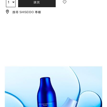
TO
ACTIONS
1
數
購買
CART
量
OPTIONS
搜尋 SHISEIDO 專櫃