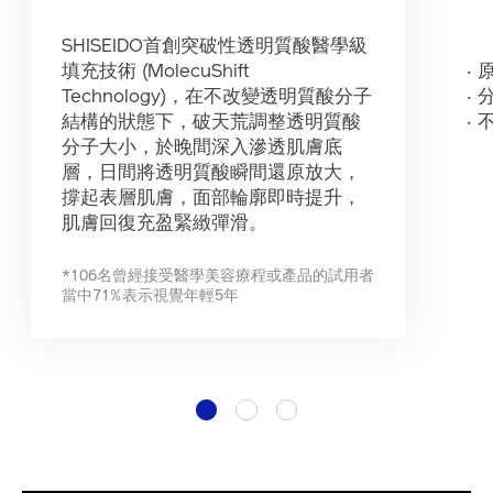
SHISEIDO首創突破性透明質酸醫學級
填充技術 (MolecuShift
‧
Technology)，在不改變透明質酸分子
‧
結構的狀態下，破天荒調整透明質酸
‧
分子大小，於晚間深入滲透肌膚底
層，日間將透明質酸瞬間還原放大，
撐起表層肌膚，面部輪廓即時提升，
肌膚回復充盈緊緻彈滑。
*106名曾經接受醫學美容療程或產品的試用者
當中71%表示視覺年輕5年
1
2
3