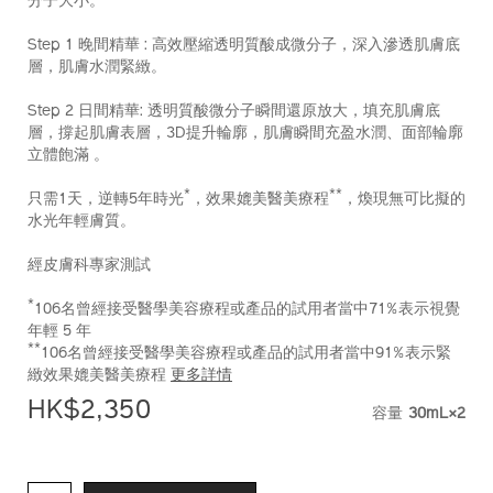
分子大小。
Step 1 晚間精華 : 高效壓縮透明質酸成微分子，深入滲透肌膚底
層，肌膚水潤緊緻。
Step 2 日間精華: 透明質酸微分子瞬間還原放大，填充肌膚底
層，撐起肌膚表層，3D提升輪廓，肌膚瞬間充盈水潤、面部輪廓
立體飽滿 。
*
**
只需1天，逆轉5年時光
，效果媲美醫美療程
，煥現無可比擬的
水光年輕膚質。
經皮膚科專家測試
*
106名曾經接受醫學美容療程或產品的試用者當中71%表示視覺
年輕 5 年
**
106名曾經接受醫學美容療程或產品的試用者當中91%表示緊
緻效果媲美醫美療程
更多詳情
HK$2,350
容量
30mL×2
VARIATIO
ADD
PRODUCT