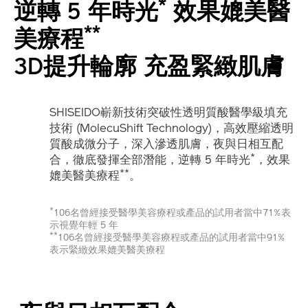
*
逆轉 5 年時光
效果媲美醫
**
美療程
3D提升輪廓 充盈緊緻肌膚
SHISEIDO嶄新技術突破性透明質酸醫學級填充
技術 (MolecuShift Technology)，高效壓縮透明
質酸成微分子，深入滲透肌膚，夜與日相互配
*
合，徹底發揮全部潛能，逆轉 5 年時光
，效果
**
媲美醫美療程
。
*
106名曾經接受醫學美容療程或產品的試用者當中71%表
示視覺年輕 5 年
**
106名曾經接受醫學美容療程或產品的試用者當中91%
表示緊緻效果媲美醫美療程