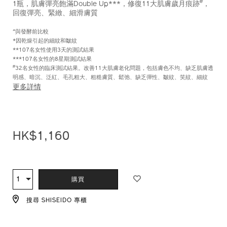
#
1瓶，肌膚彈亮飽滿Double Up***，修復11大肌膚歲月痕跡
，
回復彈亮、緊緻、細滑膚質
^與發酵前比較
*因乾燥引起的細紋和皺紋
**107名女性使用3天的測試結果
***107名女性的8星期測試結果
#
32名女性的臨床測試結果。改善11大肌膚老化問題，包括膚色不均、缺乏肌膚透
明感、暗沉、泛紅、毛孔粗大、粗糙膚質、鬆弛、缺乏彈性、皺紋、笑紋、細紋
更多詳情
HK$1,160
ADD
PRODUCT
TO
ACTIONS
1
數
購買
CART
量
OPTIONS
搜尋 SHISEIDO 專櫃