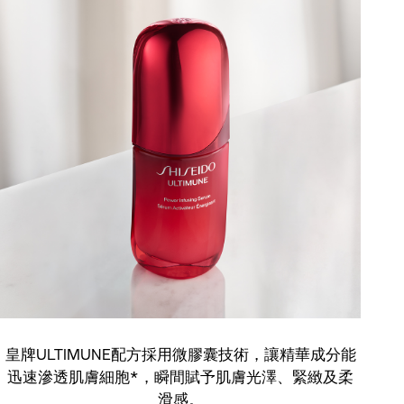
皇牌ULTIMUNE配方採用微膠囊技術，讓精華成分能
迅速滲透肌膚細胞*，瞬間賦予肌膚光澤、緊緻及柔
滑感。