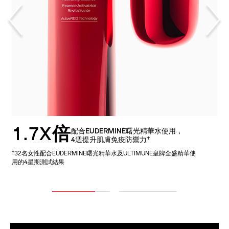
1.7X倍
配合EUDERMINE曙光精華水及VITAL
配合EUDERMINE曙光精華水使用，
2X倍
+
PERFECTION極上紅花緊緻面霜使用，
4週提升肌膚免疫防禦力
++
4週，更速效改善肌膚緊緻力
+
32名女性配合EUDERMINE曙光精華水及ULTIMUNE皇牌全盛精華使
++
33名女性配合EUDERMINE曙光精華水、ULTIMUNE皇牌全盛精華及
用的4星期測試結果
VITAL PERFECTION極上紅花緊緻面霜使用的4星期後測試結果
1
2