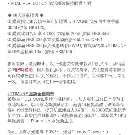
- VITAL PERFECTION 賦活瞬效提拉眼膜 1 對
hk%241%2C600%29-
Z12128_hk.html
◆ 網店尊享禮遇 ◆
➀ 購買指定組合額外享迎新禮遇 ULTIMUNE 免疫再生護手霜
30ml (價值 HK$120)
➁ 購買此組合即享 4D抗引力精華 20ml (價值 HK$560)！
➂ 購物滿 HK$500 享首次購物優惠全單 15% OFF！
➃ 購物滿 HK$500 輸入優惠碼 [NEW4U] 首次購物享 ULTIMUNE
皇牌全盛精華 10ml (價值 HK$150)！
數量有限，送完即止。以上優惠受有關條款及細則約束，詳情請
參閱
限時禮遇
；圖片僅供參考，以實物為準。資生堂香港有限公
司保留修改使用細則的權利，不作另行通知。每個帳戶只可享用
一次。每張訂單只可使用一個優惠碼。
ULTIMUNE 皇牌全盛精華
被譽為「ULTIMUNE皇牌全盛精華」，加入專利成分日本發酵山
茶花精萃+，以山茶花新肌賦活力，蘊含14種氨基酸，透過革命
性Ki-Koji發酵科技，提升肌底滲透力3.4倍^，為3000萬細胞賦予
新生力，直擊抗歲月根源*，減慢肌膚老化循環*，重塑彈力細緻
年輕膚質 ， Plump Up 水光新生肌。
3天，肌膚水光飽滿+50%**，煥發Plumpy Glowy skin