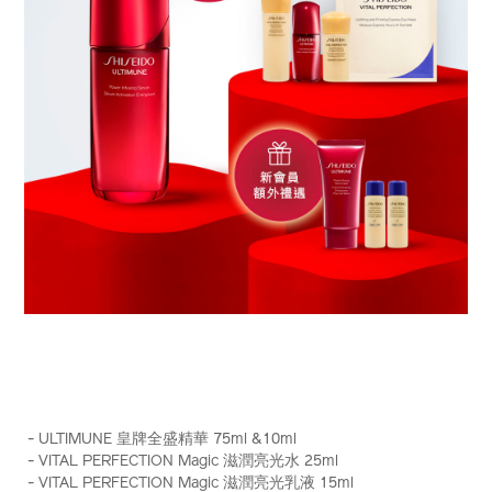
https://www.shiseido.com.hk/zh/ultimune-
產
DETAILS
%E7%9A%87%E7%89%8C%E5%85%A8%E7%9B%9B%E7%B
品
- ULTIMUNE 皇牌全盛精華 75ml &10ml
75ml-
編
- VITAL PERFECTION Magic 滋潤亮光水 25ml
%E7%B5%84%E5%90%88-
號：
- VITAL PERFECTION Magic 滋潤亮光乳液 15ml
%28%E7%B8%BD%E5%80%BC-
Z12128_hk