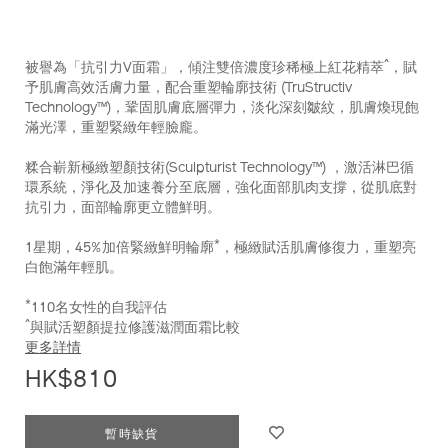
^
被譽為「抗引力V面霜」，傾注雙倍濃度珍稀極上紅花精萃
，賦
予肌膚高效活膚力量，配合重塑輪廓技術 (TruStructiv
Technology™)，鞏固肌膚底層彈力，淡化深刻皺紋，肌膚煥現飽
滿光澤，重塑緊緻年輕臉龐。
糅合嶄新極緻塑顏技術(Sculpturist Technology™) ，激活淋巴循
環系統，淨化及加速養分至底層，強化面部肌肉支撐，從肌底對
抗引力，面部輪廓更立體鮮明。
*
1星期，45%加倍緊緻鮮明輪廓
，極緻賦活肌膚修復力，重塑亮
白飽滿年輕肌。
*
110名女性的自我評估
^
與賦活塑顏提拉修護滋潤面霜比較
更多詳情
HK$810
ADD
PRODUCT
暫時缺貨