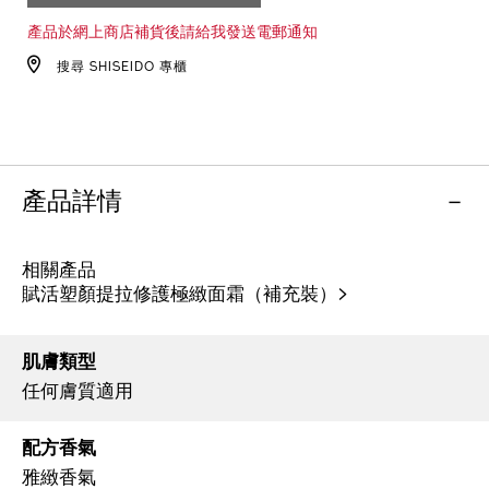
TO
ACTIONS
產品於網上商店補貨後請給我發送電郵通知
CART
OPTIONS
搜尋 SHISEIDO 專櫃
產品詳情
相關產品
賦活塑顏提拉修護極緻面霜（補充裝）>
肌膚類型
任何膚質適用
配方香氣
雅緻香氣