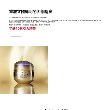
重塑立體鮮明的面部輪廓
SHISEIDO著眼於研究面部肌肉與預防肌膚彈性流失的關鍵。
抗引力V面霜糅合嶄新極緻塑顏技術(Sculpturist Technology™) ，有效強化面部肌肉支撐，從肌底對抗引力。配合獨創極緻塑顏按摩手法，強
*
化面部及頸部肌肉。測試者親證，只需 1星期，45%加倍緊緻鮮明輪廓
。
配合4D抗引力精華，深度提拉、抗皺及修護，重塑4D年輕輪廓。
了解4D抗引力精華
*
110名女性的自我評估