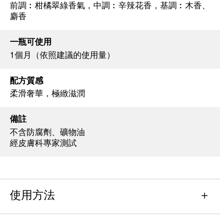
前調︰柑橘翠綠香氣，中調︰辛辣花香，基調︰木香、
麝香
一瓶可使用
1個月（依照建議的使用量）
配方質感
柔滑奢華，極緻滋潤
備註
不含防腐劑、礦物油
經皮膚科專家測試
使用方法