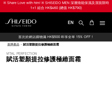
跳
※ Share Love with him! ※ SHISEIDO MEN 深層煥能保濕及潔面限時
至
1+1 組合 HK$460 (總值 HK$790)
主
要
內
EN
容
SHISEIDO
首次於網店購物滿 HK$500 即享全單 15% OFF！
皇牌產品
賦活塑顏提拉修護極緻面霜
VITAL PERFECTION
賦活塑顏提拉修護極緻面霜
IMAGE