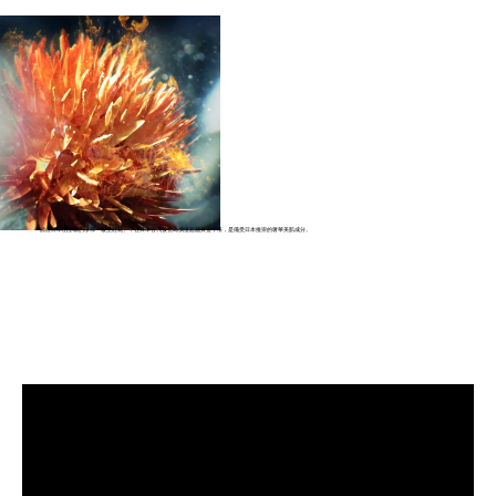
源自日本山形縣的珍稀「最上紅花」，在日本古代被視為價值超越黃金十倍，是備受日本推崇的奢華美肌成分。