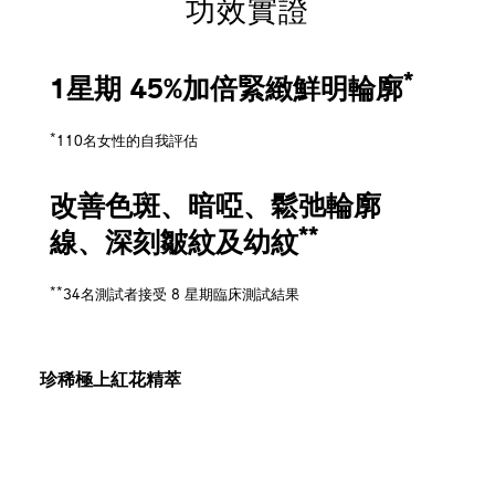
功效實證
*
1星期 45%加倍緊緻鮮明輪廓
*
110名女性的自我評估
改善色斑、暗啞、鬆弛輪廓
**
線、深刻皺紋及幼紋
**
34名測試者接受 8 星期臨床測試結果
珍稀極上紅花精萃