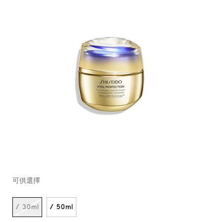
https://www.shiseido.com.hk/zh/vital-
產
DETAILS
VARIATIONS
perfection-
品
可供選擇
%E8%B3%A6%E6%B4%BB%E5%A1%91%E9%A1%8F%E6%8
編
10120999101_hk.html
號：
10120999101SHI_hk
/ 30ml
/ 50ml