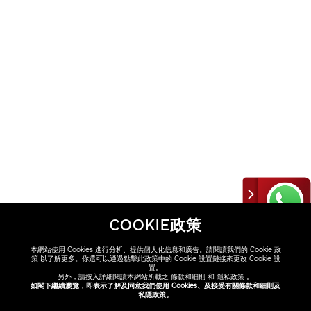
賦活塑顏提拉修
COOKIE政策
護極緻面霜
本網站使用 Cookies 進行分析、提供個人化信息和廣告。請閱讀我們的
Cookie 政
策
以了解更多。你還可以通過點擊此政策中的 Cookie 設置鏈接來更改 Cookie 設
置。
另外，請按入詳細閱讀本網站所載之
條款和細則
和
隱私政策
。
HK$810
如閣下繼續瀏覽，即表示了解及同意我們使用 Cookies、及接受有關條款和細則及
私隱政策。