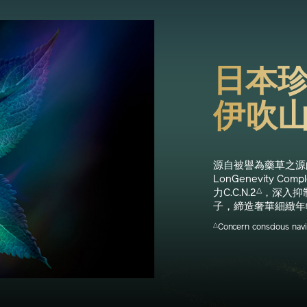
日本
伊吹
源自被譽為藥草之源
LonGenevity 
△
力C.C.N.2
，深入抑
子，締造奢華細緻年
△
Concern conscious navi