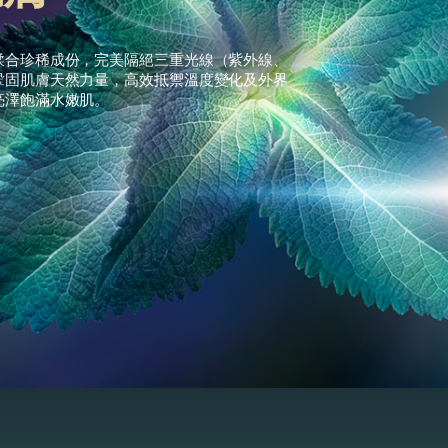
糅合珍稀成份，完美隔絕三重光線（紫外線、
鞏固肌膚天然力量，高效抵禦溫度變化及外界
亮澤飽滿水嫩肌。