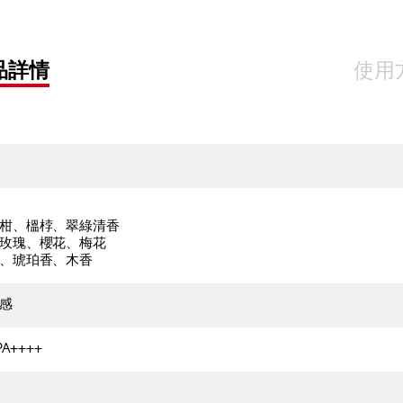
品詳情
使用
柑、榲桲、翠綠清香
玫瑰、櫻花、梅花
、琥珀香、木香
感
A++++