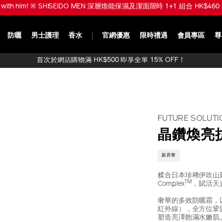
品！※ SHISEIDO MEN 煥能肌活免疫再生精華限時 1+1 組合 HK$950 (
防曬
男士護理
香水
官網優惠
限時禮遇
會員專區
尊
首次於網店購物滿 HK$500 即享全單 15% OFF！
FUTURE SOLUTI
晶鑽煥亮抗
新昇華
糅合日本珍稀伊吹山延命
TM
Complex
，賦活天資
奢華的多效防曬霜，
紅外線），全方位鞏
塑造亮澤飽滿水嫩肌