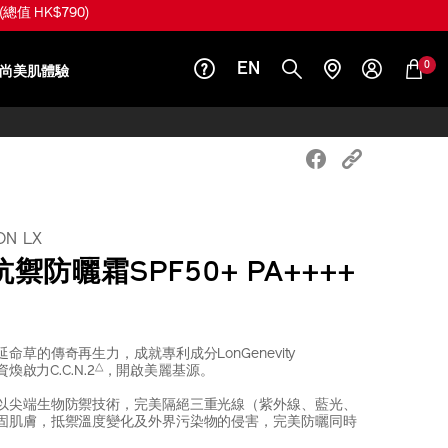
總值 HK$1,520)
0
EN
尚美肌體驗
ON LX
禦防曬霜SPF50+ PA++++
草的傳奇再生力，成就專利成分LonGenevity
△
煥啟力C.C.N.2
，開啟美麗基源。
以尖端生物防禦技術，完美隔絕三重光線（紫外線、藍光、
固肌膚，抵禦溫度變化及外界污染物的侵害，完美防曬同時
。