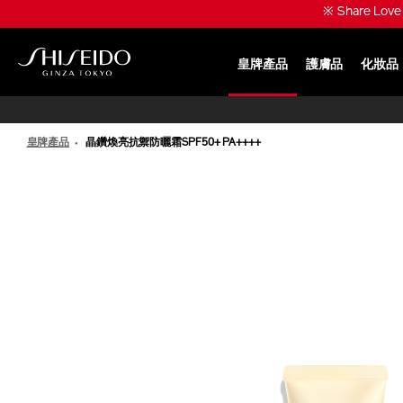
跳
※ 升級份量兼享皇牌產
至
主
要
皇牌產品
護膚品
化妝品
內
SHISEIDO
容
皇牌產品
晶鑽煥亮抗禦防曬霜SPF50+ PA++++
IMAGE