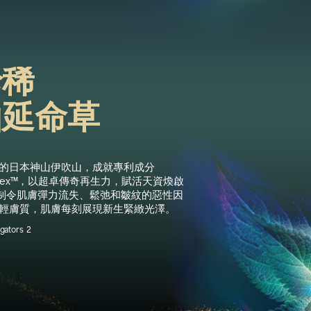
珍稀
山延命草
的日本神山伊吹山，成就專利成分
Complex™，以超卓傳奇再生力，賦活天資煥啟
制令肌膚彈力流失、鬆弛和皺紋的惡性因
輕膚質，肌膚每刻展現新生緊緻光澤。
gators 2