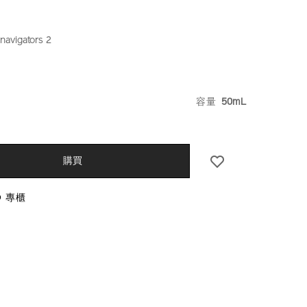
navigators 2
iseido.com.hk/zh/future-
S
VARIATIO
容量
50mL
9%91%BD%E7%85%A5%E4%BA%AE%E6%8A%97%E7%
%2B-
k
CT
.html
S
購買
O 專櫃
NS