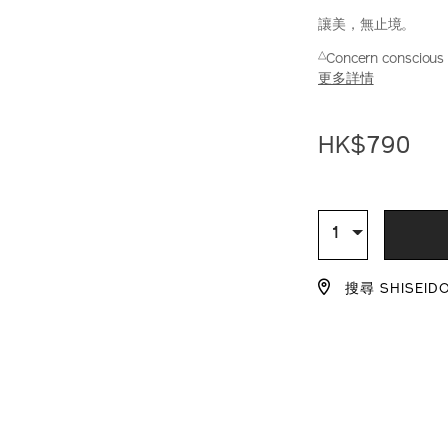
讓美，無止境。
△
Concern conscious 
更多詳情
https://www.sh
產
DETAIL
solution-
品
HK$790
lx-
編
%E6%99%B6%E
號：
pa%2B%2B%2B
1012131020_h
ADD
PRODU
1012131020_hk
TO
ACTION
數
1
量
CART
搜尋 SHISEID
OPTIO