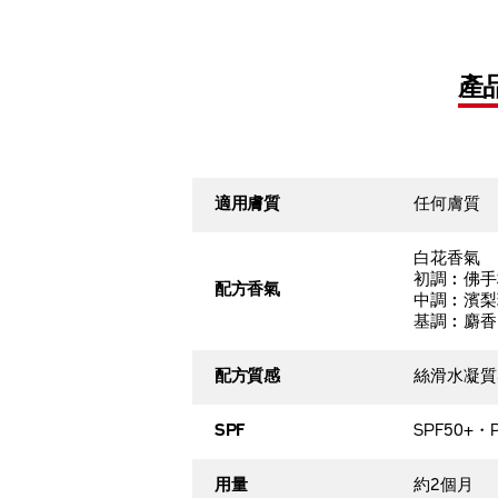
產
適用膚質
任何膚質
白花香氣
初調︰佛手
配方香氣
中調︰濱梨
基調︰麝香
配方質感
絲滑水凝質
SPF
SPF50+・P
用量
約2個月