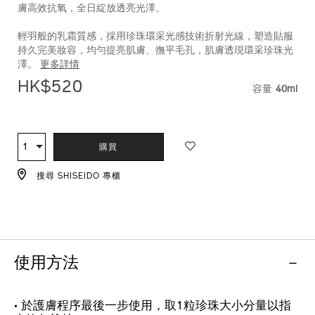
膚高效抗氧，全日綻放透亮光澤。
pa%2B%2B-
10118120301_hk.html
輕羽般的乳霜質感，採用珍珠環采光感技術折射光線，塑造貼服
持久完美妝容，均勻提亮肌膚、撫平毛孔，肌膚透現環采珍珠光
澤。
更多詳情
HK$520
容量
40ml
VARIAT
ADD
PRODUCT
TO
ACTIONS
1
數
購買
CART
量
OPTIONS
搜尋 SHISEIDO 專櫃
使用方法
• 於護膚程序最後一步使用，取1粒珍珠大小分量以指