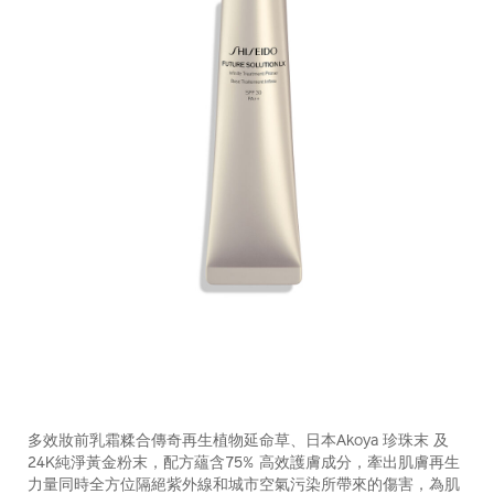
https://www.shiseido.com.hk/zh/future-
產
DETAILS
solution-
品
多效妝前乳霜糅合傳奇再生植物延命草、日本Akoya 珍珠末 及
lx-
編
24K純淨黃金粉末，配方蘊含75% 高效護膚成分，牽出肌膚再生
%E6%99%B6%E9%91%BD%E7%92%B0%E9%87%87%E7%8
號：
力量同時全方位隔絕紫外線和城市空氣污染所帶來的傷害，為肌
spf30-
10118120301_hk