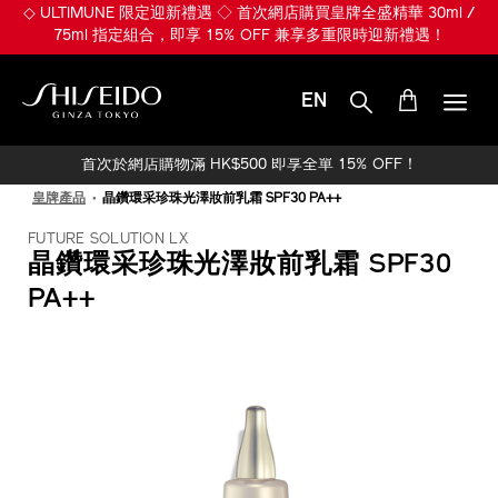
跳
◇ ULTIMUNE 限定迎新禮遇 ◇ 首次網店購買皇牌全盛精華 30ml /
至
75ml 指定組合，即享 15% OFF 兼享多重限時迎新禮遇！
主
要
內
EN
容
SHISEIDO
首次於網店購物滿 HK$500 即享全單 15% OFF！
皇牌產品
晶鑽環采珍珠光澤妝前乳霜 SPF30 PA++
FUTURE SOLUTION LX
晶鑽環采珍珠光澤妝前乳霜 SPF30
PA++
IMAGE