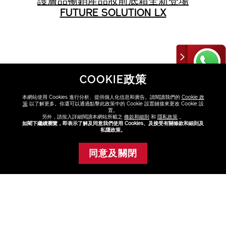
護膚品
暢銷產品
妝前底霜
全新登場
FUTURE SOLUTION LX
COOKIE政策
本網站使用 Cookies 進行分析、提供個人化信息和廣告。請閱讀我們的
Cookie 政
策
以了解更多。你還可以通過點擊此政策中的 Cookie 設置鏈接來更改 Cookie 設
FAQ
置。
點擊FAQ了解更多
另外，請按入詳細閱讀本網站所載之
條款和細則
和
隱私政策
。
如閣下繼續瀏覽，即表示了解及同意我們使用 Cookies、及接受有關條款和細則及
私隱政策。
查看
同意及關閉
添加至購物車
尋找專門店或專櫃
與美容顧問選購最適合你的產品
查看