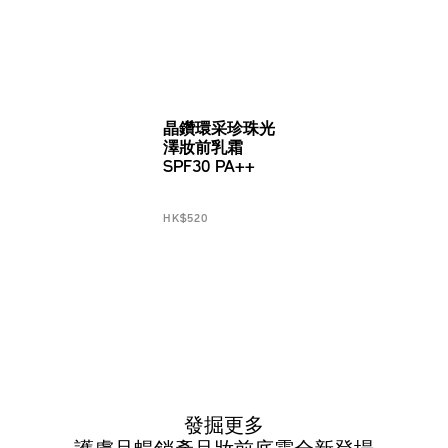
晶鑽環采珍珠光
澤妝前乳霜
SPF30 PA++
HK$520
發掘更多