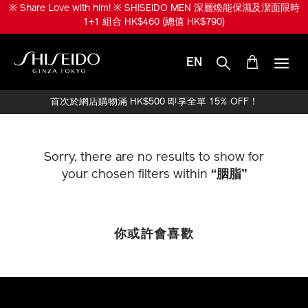
跳
※ Share Love with him! ※ SHISEIDO MEN 深層煥能保濕及潔面限時
至
1+1 組合 HK$460 (總值 HK$790)
主
要
內
EN
容
SHISEIDO
首次於網店購物滿 HK$500 即享全單 15% OFF！
Sorry, there are no results to show for
your chosen filters within
“胭脂”
你或許會喜歡