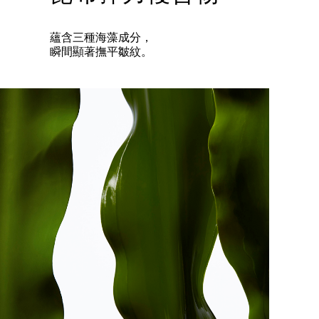
蘊含三種海藻成分，
瞬間顯著撫平皺紋。