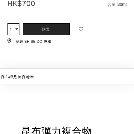
HK$700
容量
30ml
VARIAT
ADD
PRODUCT
TO
ACTIONS
1
數
購買
CART
量
OPTIONS
搜尋 SHISEIDO 專櫃
美容心得及美容教室
昆布彈力複合物