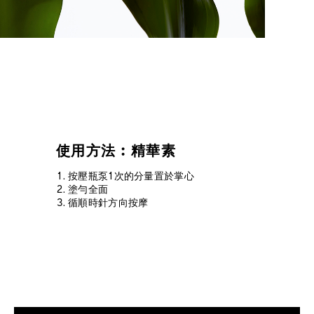
使用方法︰精華素
按壓瓶泵1次的分量置於掌心
塗勻全面
循順時針方向按摩