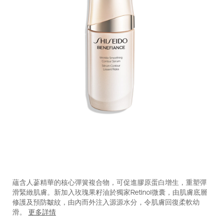
https://www.shiseido.com.hk/zh/benefiance-
產
DETAILS
%E6%B7%B1%E5%B1%A4%E6%8A%97%E7%9A%BA%E5%A
品
蘊含人蔘精華的核心彈簧複合物，可促進膠原蛋白增生，重塑彈
10122559201_hk.html
編
滑緊緻肌膚。新加入玫瑰果籽油於獨家Retinol微囊，由肌膚底層
號：
修護及預防皺紋，由內而外注入源源水分，令肌膚回復柔軟幼
10122559201_hk
滑。
更多詳情