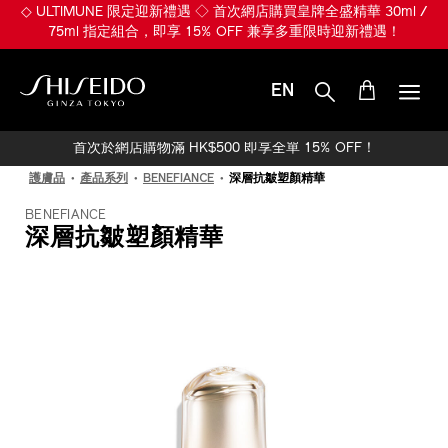
跳
◇ ULTIMUNE 限定迎新禮遇 ◇ 首次網店購買皇牌全盛精華 30ml /
至
75ml 指定組合，即享 15% OFF 兼享多重限時迎新禮遇！
主
要
內
EN
容
SHISEIDO
首次於網店購物滿 HK$500 即享全單 15% OFF！
護膚品
產品系列
BENEFIANCE
深層抗皺塑顏精華
BENEFIANCE
深層抗皺塑顏精華
IMAGE