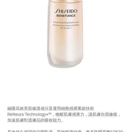
https://www.shiseido.com.hk/zh/benefiance-
產
DETAILS
%E6%B7%B1%E5%B1%A4%E6%8A%97%E7%9A%BA%E6%9
品
融匯高效美肌修護成分及運用細胞感應重啟技術
spf30-
編
ReNeura Technology+™，喚醒肌膚感應力，讓肌膚自我修復，
pa%2B%2B%2B-
號：
加速肌膚對護膚品的吸收能力。
10122754101_hk.html
10122754101_hk