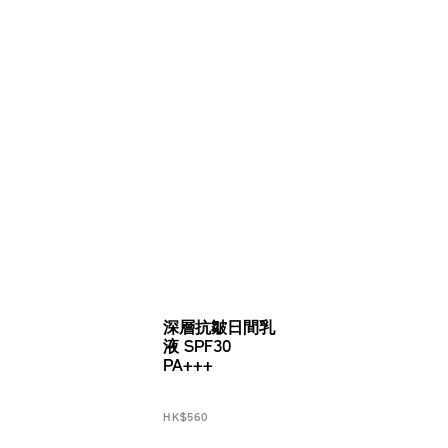
深層抗皺日間乳
液 SPF30
PA+++
HK$560