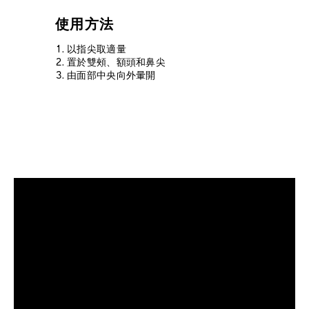
使用方法
以指尖取適量
置於雙頰、額頭和鼻尖
由面部中央向外暈開