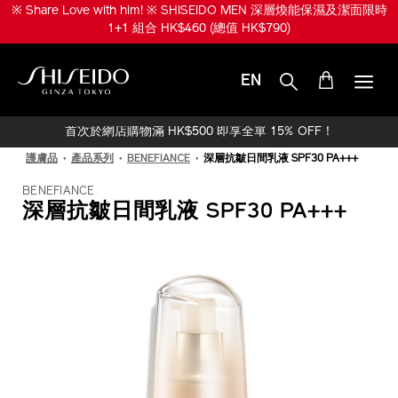
跳
※ Share Love with him! ※ SHISEIDO MEN 深層煥能保濕及潔面限時
至
1+1 組合 HK$460 (總值 HK$790)
主
要
內
EN
容
SHISEIDO
首次於網店購物滿 HK$500 即享全單 15% OFF！
護膚品
產品系列
BENEFIANCE
深層抗皺日間乳液 SPF30 PA+++
BENEFIANCE
深層抗皺日間乳液 SPF30 PA+++
IMAGE