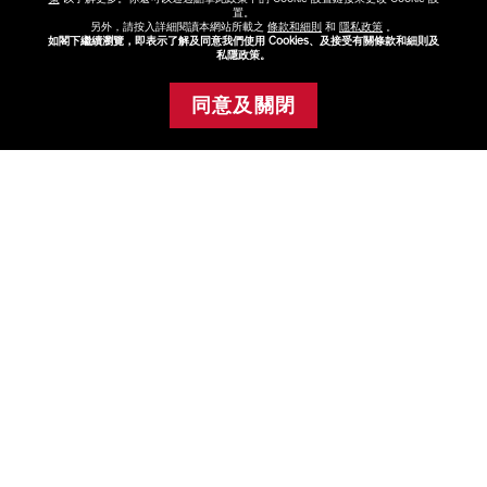
置。
另外，請按入詳細閱讀本網站所載之
條款和細則
和
隱私政策
。
查看
如閣下繼續瀏覽，即表示了解及同意我們使用 Cookies、及接受有關條款和細則及
私隱政策。
同意及關閉
添加至購物車
尋找專門店或專櫃
與美容顧問選購最適合你的產品
查看
關於資生堂
+
產品與服務
+