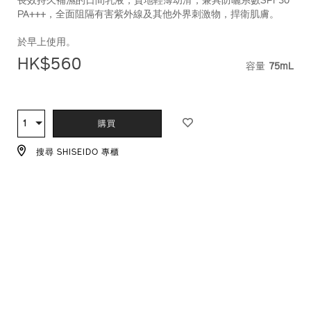
長效持久補濕的日間乳液，質地輕薄幼滑，兼具防曬系數SPF30
PA+++，全面阻隔有害紫外線及其他外界刺激物，捍衛肌膚。
於早上使用。
HK$560
容量
75mL
VARIATI
ADD
PRODUCT
TO
ACTIONS
1
數
購買
CART
量
OPTIONS
搜尋 SHISEIDO 專櫃