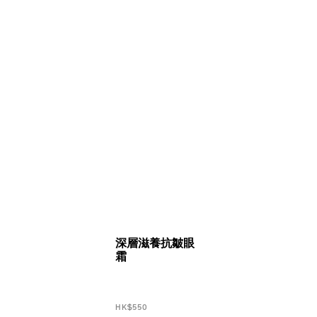
深層滋養抗皺眼
霜
HK$550