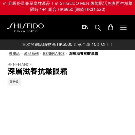
跳
※ 升級份量兼享皇牌產品！※ SHISEIDO MEN 煥能肌活免疫再生精華
至
限時 1+1 組合 HK$950 (總值 HK$1,520)
主
要
內
EN
容
SHISEIDO
首次於網店購物滿 HK$500 即享全單 15% OFF！
護膚品
產品系列
BENEFIANCE
深層滋養抗皺眼霜
BENEFIANCE
深層滋養抗皺眼霜
新升級
IMAGE