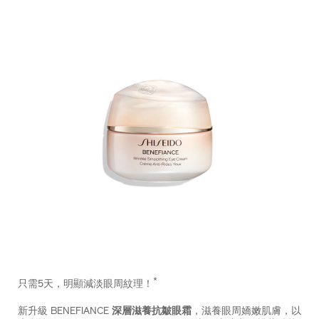
https://www.shiseido.com.hk/zh/benefiance-
產
DETAILS
%E6%B7%B1%E5%B1%A4%E6%BB%8B%E9%A4%8A%E6%
品
*
只需5天，明顯減淡眼周紋理！
10120857201_hk.html
編
號：
新升級 BENEFIANCE
深層滋養抗皺眼霜
，滋養眼周嬌嫩肌膚，以
10120857201_hk