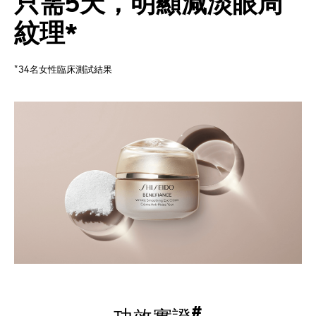
只需5天，明顯減淡眼周
紋理*
*
34名女性臨床測試結果
#