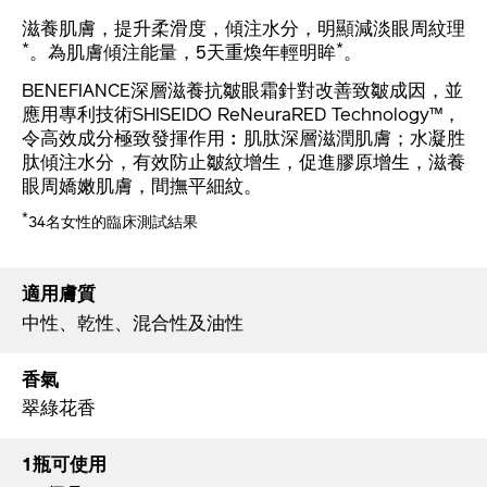
滋養肌膚，提升柔滑度，傾注水分，明顯減淡眼周紋理
*
*
。為肌膚傾注能量，5天重煥年輕明眸
。
BENEFIANCE深層滋養抗皺眼霜針對改善致皺成因，並
應用專利技術SHISEIDO ReNeuraRED Technology™，
令高效成分極致發揮作用︰肌肽深層滋潤肌膚；水凝胜
肽傾注水分，有效防止皺紋增生，促進膠原增生，滋養
眼周嬌嫩肌膚，間撫平細紋。
*
34名女性的臨床測試結果
適用膚質
中性、乾性、混合性及油性
香氣
翠綠花香
1瓶可使用