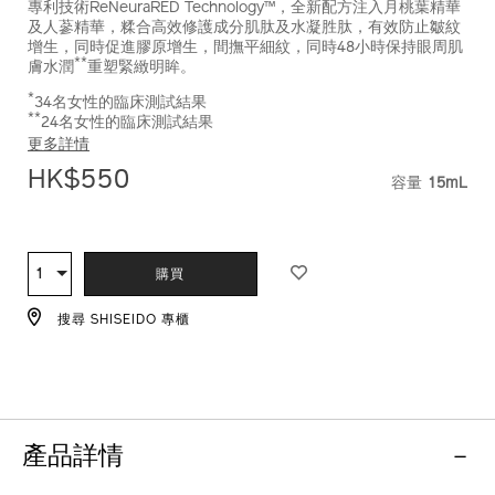
專利技術ReNeuraRED Technology™，全新配方注入月桃葉精華
及人蔘精華，糅合高效修護成分肌肽及水凝胜肽，有效防止皺紋
增生，同時促進膠原增生，間撫平細紋，同時48小時保持眼周肌
**
膚水潤
重塑緊緻明眸。
*
34名女性的臨床測試結果
**
24名女性的臨床測試結果
更多詳情
HK$550
容量
15mL
VARIATI
ADD
PRODUCT
TO
ACTIONS
1
數
購買
CART
量
OPTIONS
搜尋 SHISEIDO 專櫃
產品詳情