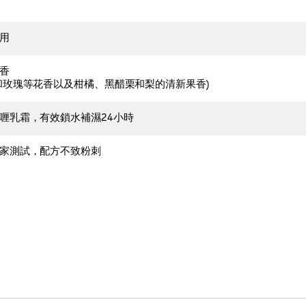
用
香
和玫瑰等花香以及柑橘、黑醋栗和梨的清新果香)
喱乳霜，有效鎖水補濕24小時
家測試，配方不致粉刺