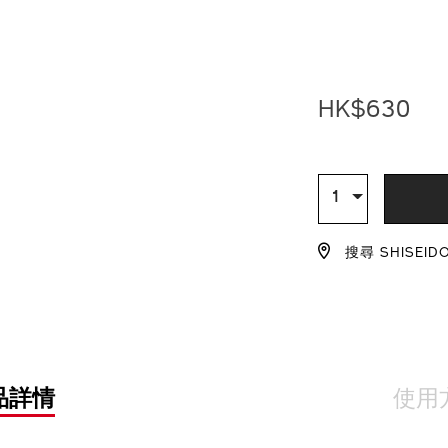
https://www.sh
產
DETAIL
%E9%AB%98%E
品
1%2B1-
編
%E7%B5%84%E
號：
%28%E7%B8%B
Z12174_hk
HK$630
hk%241%2C26
Z12174_hk.htm
ADD
PRODU
TO
ACTION
數
1
量
CART
搜尋 SHISEID
OPTIO
品詳情
使用