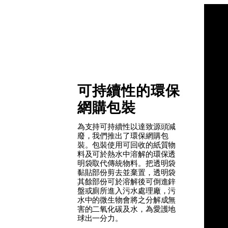
可持續性的環保
網購包裝
為支持可持續性以達致源頭減
廢，我們推出了環保網購包
裝。包裝使用可回收的紙質物
料及可於熱水中溶解的環保透
明袋取代傳統物料。把透明袋
黏貼部份剪去並棄置，透明袋
其餘部份可於溶解後可倒進鋅
盤或廁所進入污水處理廠，污
水中的微生物會將之分解成無
害的二氧化碳及水，為愛護地
球出一分力。