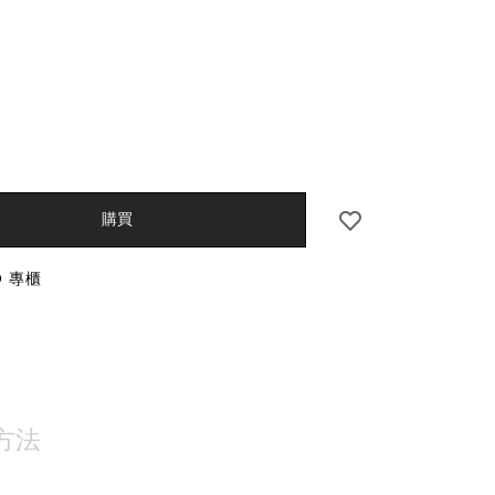
iseido.com.hk/zh/benefiance-
S
6%95%88%E4%BA%AE%E8%82%8C%E5%95%AB%E5
5%90%88-
D%E5%80%BC-
0%29-
l
CT
S
購買
O 專櫃
NS
方法