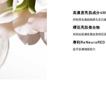
高濃度亮肌成分4M
抑制黑色素細胞產生及沉
櫻花亮肌複合物
有助由肌膚底層改善暗啞
專利ReNeuraRE
提升肌膚修復能力