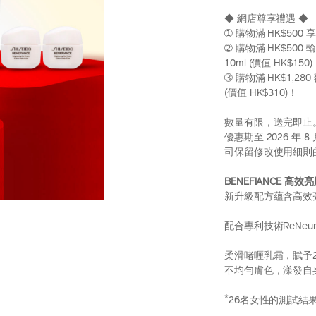
◆ 網店尊享禮遇 ◆
➀ 購物滿 HK$500
➁ 購物滿 HK$500 
10ml (價值 HK$150
➂ 購物滿 HK$1,28
(價值 HK$310)！
數量有限，送完即止
優惠期至 2026 年
司保留修改使用細則
BENEFIANCE 高
新升級配方蘊含高效
配合專利技術ReNe
柔滑啫喱乳霜，賦予
不均勻膚色，漾發自
*
26名女性的測試結