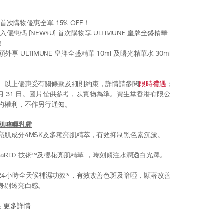
 享首次購物優惠全單 15% OFF！
輸入優惠碼 [NEW4U] 首次購物享 ULTIMUNE 皇牌全盛精華
)！
0 額外享 ULTIMUNE 皇牌全盛精華 10ml 及曙光精華水 30ml
。以上優惠受有關條款及細則約束，詳情請參閱
限時禮遇
；
 8 月 31 日。圖片僅供參考，以實物為準。資生堂香港有限公
的權利，不作另行通知。
效亮肌啫喱乳霜
亮肌成分4MSK及多種亮肌精萃，有效抑制黑色素沉澱。
uraRED 技術™及櫻花亮肌精萃 ，時刻傾注水潤透白光澤。
24小時全天候補濕功效*，有效改善色斑及暗啞，顯著改善
身剔透亮白感。
果
更多詳情