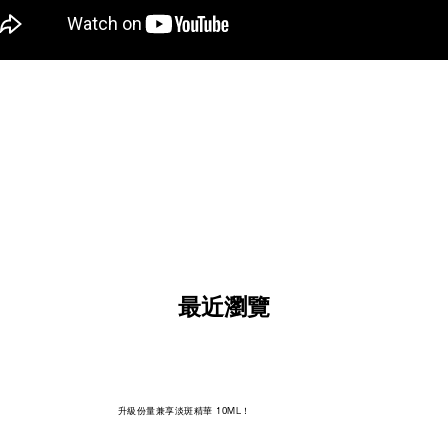
最近瀏覽
升級份量兼享淡斑精華 10ML！