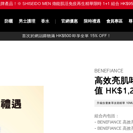
品！※ SHISEIDO MEN 煥能肌活免疫再生精華限時 1+1 組合 HK$950 (
防曬
男士護理
香水
官網優惠
限時禮遇
會員專區
尊
首次於網店購物滿 HK$500 即享全單 15% OFF！
BENEFIANCE
高效亮肌啫
值 HK$1,
升級份量兼享淡斑精華 10M
組合內包括：
- BENEFIANCE 高效
- BENEFIANCE 高