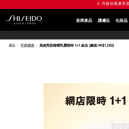
跳
※ 升級份量兼享皇牌產
至
主
要
皇牌產品
護膚品
化妝品
內
SHISEIDO
容
產品
官網優惠
高效亮肌啫喱乳霜限時 1+1 組合 (總值 HK$1,260)
IMAGE