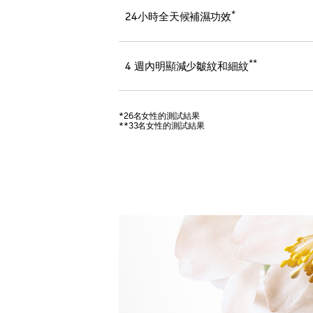
*
24小時全天候補濕功效
**
4 週內明顯減少皺紋和細紋
*26名女性的測試結果
**33名女性的測試結果