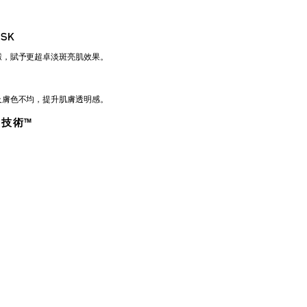
SK
澱，賦予更超卓淡斑亮肌效果。
及膚色不均，提升肌膚透明感。
D 技術™