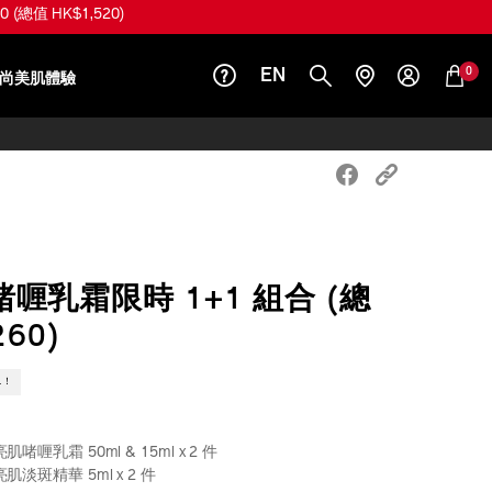
總值 HK$1,520)
0
EN
尚美肌體驗
喱乳霜限時 1+1 組合 (總
260)
L！
亮肌啫喱乳霜 50ml & 15ml x 2 件
效亮肌淡斑精華 5ml x 2 件