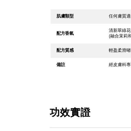
肌膚類型
任何膚質適
清新翠綠花
配方香氣
(融合茉莉
配方質感
輕盈柔滑啫
備註
經皮膚科專
功效實證