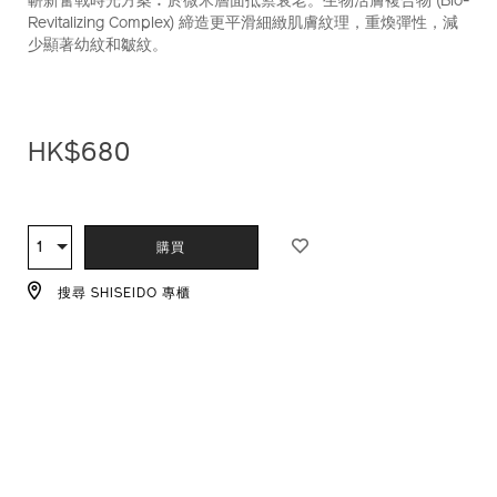
嶄新奮戰時光方案︰於微米層面抵禦衰老。生物活膚複合物 (Bio-
Revitalizing Complex) 締造更平滑細緻肌膚紋理，重煥彈性，減
少顯著幼紋和皺紋。
HK$680
ADD
PRODUCT
TO
ACTIONS
1
數
購買
CART
量
OPTIONS
搜尋 SHISEIDO 專櫃