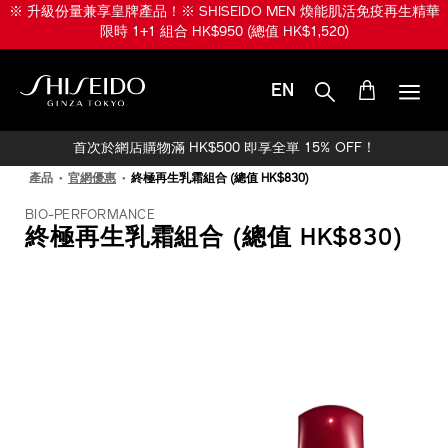
跳
※ 升級份量兼享皇牌產品！※ SHISEIDO MEN 煥能肌活免疫再生精華
至
限時 1+1 組合 HK$950 (總值 HK$1,520)
主
要
內
EN
容
SHISEIDO
首次於網店購物滿 HK$500 即享全單 15% OFF！
產品
官網優惠
終極再生乳霜組合 (總值 HK$830)
BIO-PERFORMANCE
終極再生乳霜組合 (總值 HK$830)
IMAGE