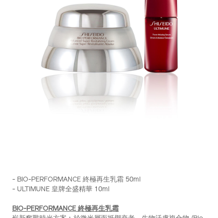
https://www.shiseido.com.hk/zh/bio-
產
DETAILS
performance-
品
- BIO-PERFORMANCE 終極再生乳霜 50ml
%E7%B5%82%E6%A5%B5%E5%86%8D%E7%94%9F%E4%B
編
- ULTIMUNE 皇牌全盛精華 10ml
%28%E7%B8%BD%E5%80%BC-
號：
hk%24830%29-
Z11927_hk
BIO-PERFORMANCE 終極再生乳霜
Z11927_hk.html