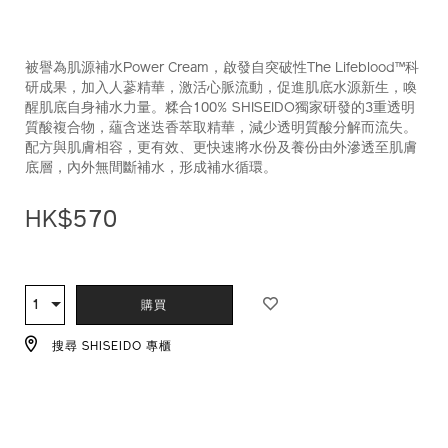
被譽為肌源補水Power Cream，啟發自突破性The Lifeblood™️科
研成果，加入人蔘精華，激活心脈流動，促進肌底水源新生，喚
醒肌底自身補水力量。糅合100% SHISEIDO獨家研發的3重透明
質酸複合物，蘊含迷迭香萃取精華，減少透明質酸分解而流失。
配方與肌膚相容，更有效、更快速將水份及養份由外滲透至肌膚
底層，內外無間斷補水，形成補水循環。
HK$570
ADD
PRODUCT
TO
ACTIONS
1
數
購買
CART
量
OPTIONS
搜尋 SHISEIDO 專櫃