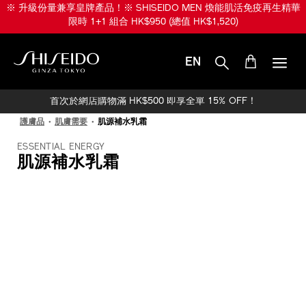
跳
※ 升級份量兼享皇牌產品！※ SHISEIDO MEN 煥能肌活免疫再生精華
至
限時 1+1 組合 HK$950 (總值 HK$1,520)
主
要
內
EN
容
SHISEIDO
首次於網店購物滿 HK$500 即享全單 15% OFF！
護膚品
肌膚需要
肌源補水乳霜
ESSENTIAL ENERGY
肌源補水乳霜
IMAGE