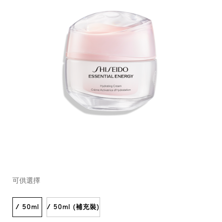
https://www.shiseido.com.hk/zh/essential-
產
DETAILS
VARIATIONS
energy-
品
可供選擇
%E8%82%8C%E6%BA%90%E8%A3%9C%E6%B0%B4%E4%B
編
10118285101_hk.html
號：
10118285101_hk
/ 50ml
/ 50ml (補充裝)