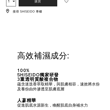
1
數
購買
CART
量
OPTIONS
搜尋 SHISEIDO 專櫃
高效補濕成分:
100%
SHISEIDO獨家研發
3重透明質酸複合物
蘊含迷迭香萃取精華，與肌膚相容，速效將水份
及養份由外滲透至肌膚底層
人蔘精華
促進肌底水源新生，喚醒肌底自身補水力