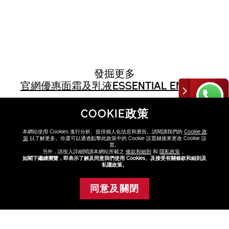
發掘更多
官網優惠
面霜及乳液
ESSENTIAL ENERGY
COOKIE政策
本網站使用 Cookies 進行分析、提供個人化信息和廣告。請閱讀我們的
Cookie 政
策
以了解更多。你還可以通過點擊此政策中的 Cookie 設置鏈接來更改 Cookie 設
置。
另外，請按入詳細閱讀本網站所載之
條款和細則
和
隱私政策
。
如閣下繼續瀏覽，即表示了解及同意我們使用 Cookies、及接受有關條款和細則及
私隱政策。
同意及關閉
添加至購物車
FAQ
點擊FAQ了解更多
查看