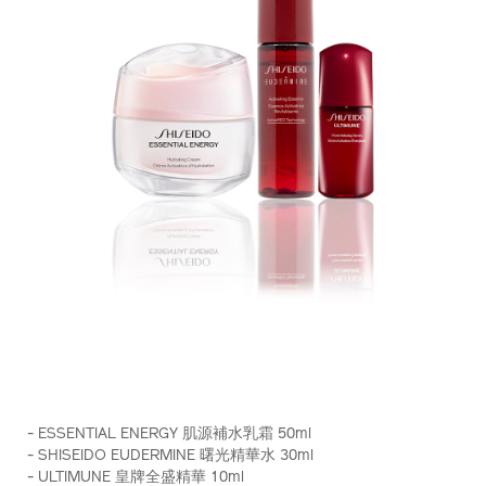
https://www.shiseido.com.hk/zh/essential-
產
DETAILS
energy-
品
- ESSENTIAL ENERGY 肌源補水乳霜 50ml
%E8%82%8C%E6%BA%90%E8%A3%9C%E6%B0%B4%E4%B
編
- SHISEIDO EUDERMINE 曙光精華水 30ml
50ml-
號：
- ULTIMUNE 皇牌全盛精華 10ml
%E7%B5%84%E5%90%88-
Z11714_hk