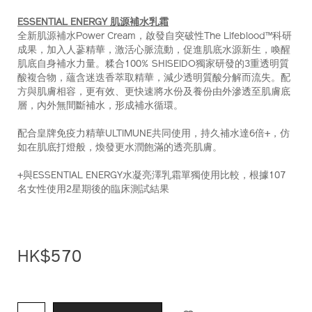
%28%E7%B8%BD%E5%80%BC-
ESSENTIAL ENERGY 肌源補水乳霜
hk%24880%29-
全新肌源補水Power Cream，啟發自突破性The Lifeblood™️科研
Z11714_hk.html
成果，加入人蔘精華，激活心脈流動，促進肌底水源新生，喚醒
肌底自身補水力量。糅合100% SHISEIDO獨家研發的3重透明質
酸複合物，蘊含迷迭香萃取精華，減少透明質酸分解而流失。配
方與肌膚相容，更有效、更快速將水份及養份由外滲透至肌膚底
層，內外無間斷補水，形成補水循環。
配合皇牌免疫力精華ULTIMUNE共同使用，持久補水達6倍+，仿
如在肌底打燈般，煥發更水潤飽滿的透亮肌膚。
+與ESSENTIAL ENERGY水凝亮澤乳霜單獨使用比較，根據107
名女性使用2星期後的臨床測試結果
HK$570
ADD
PRODUCT
TO
ACTIONS