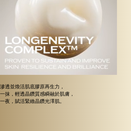
滲透並煥活肌底膠原再生力，
一抹，輕透晶鑽質感瞬融於肌膚，
一夜，賦活緊緻晶鑽光澤肌。