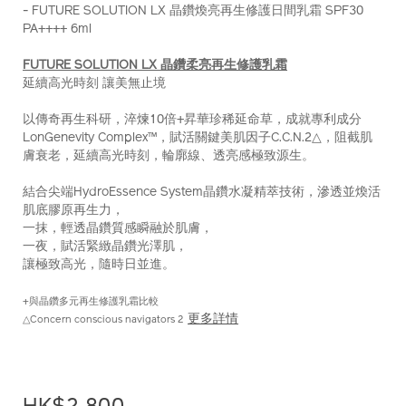
- FUTURE SOLUTION LX 晶鑽煥亮再生修護日間乳霜 SPF30
hk%243%2C600%29-
PA++++ 6ml
Z12155_hk.html
FUTURE SOLUTION LX 晶鑽柔亮再生修護乳霜
延續高光時刻 讓美無止境
以傳奇再生科研，淬煉10倍+昇華珍稀延命草，成就專利成分
LonGenevity Complex™，賦活關鍵美肌因子C.C.N.2△，阻截肌
膚衰老，延續高光時刻，輪廓線、透亮感極致源生。
結合尖端HydroEssence System晶鑽水凝精萃技術，滲透並煥活
肌底膠原再生力，
一抹，輕透晶鑽質感瞬融於肌膚，
一夜，賦活緊緻晶鑽光澤肌，
讓極致高光，隨時日並進。
+與晶鑽多元再生修護乳霜比較
更多詳情
△Concern conscious navigators 2