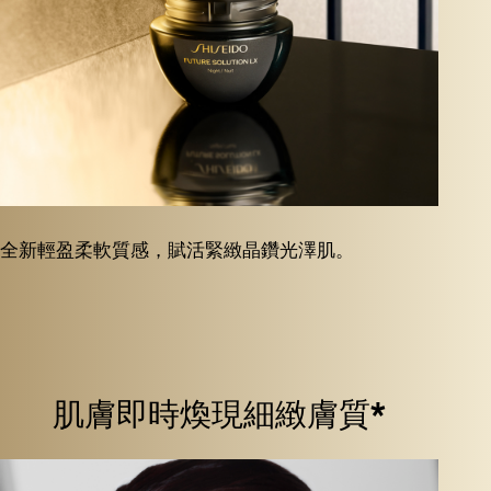
全新輕盈柔軟質感，賦活緊緻晶鑽光澤肌。
肌膚即時煥現細緻膚質*