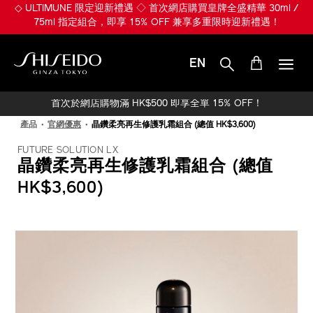
跳
※ 煥發 Plumpy Glowy Skin ※ 入門首選 ULTIMUNE 皇牌全盛精華
至
30ml 組合 HK$650 (總值 HK$1,010)！
主
要
內
EN
容
SHISEIDO
首次於網店購物滿 HK$500 即享全單 15% OFF！
產品
官網優惠
晶鑽柔亮再生修護乳霜組合 (總值 HK$3,600)
FUTURE SOLUTION LX
晶鑽柔亮再生修護乳霜組合 (總值
HK$3,600)
IMAGE