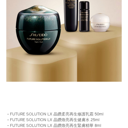
https://www.shiseido.com.hk/zh/future-
產
DETAILS
solution-
品
- FUTURE SOLUTION LX 晶鑽柔亮再生修護乳霜 50ml
lx-
編
- FUTURE SOLUTION LX 晶鑽煥亮再生健膚水 25ml
%E6%99%B6%E9%91%BD%E6%9F%94%E4%BA%AE%E5%8
號：
- FUTURE SOLUTION LX 晶鑽煥亮再生緊膚精華 8ml
%28%E7%B8%BD%E5%80%BC-
Z12155_hk