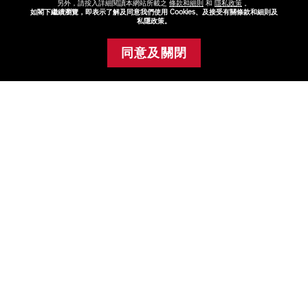
另外，請按入詳細閱讀本網站所載之
條款和細則
和
隱私政策
。
如閣下繼續瀏覽，即表示了解及同意我們使用 Cookies、及接受有關條款和細則及
私隱政策。
同意及關閉
添加至購物車
晶鑽柔亮再生修
護乳霜組合 (總
值 HK$3,600)
HK$2,800