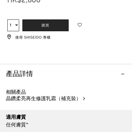
HK$2,800
ADD
PRODUCT
TO
ACTIONS
1
數
購買
CART
量
OPTIONS
搜尋 SHISEIDO 專櫃
產品詳情
相關產品
晶鑽柔亮再生修護乳霜（補充裝） >
適用膚質
任何膚質^