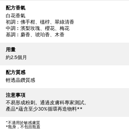
配方香氣
白花香氣
初調︰佛手柑、榲桲、翠綠清香
中調︰濱梨玫瑰、櫻花、梅花
基調︰麝香、琥珀香、木香
用量
約2.5個月
配方質感
輕透晶鑽質感
注意事項
不易形成粉刺。通過皮膚科專家測試。
產品*蘊含至少30%循環再造物料**
^不適用於敏感膚質
*瓶身，不包括瓶蓋