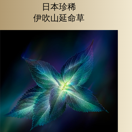
日本珍稀
伊吹山延命草