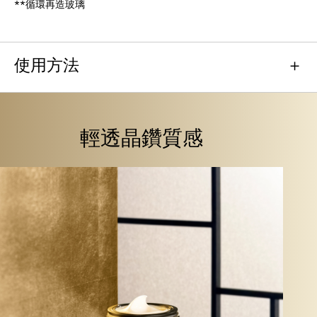
**循環再造玻璃
使用方法
輕透晶鑽質感