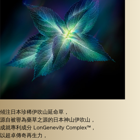
傾注日本珍稀伊吹山延命草，
源自被譽為藥草之源的日本神山伊吹山，
成就專利成分 LonGenevity Complex™，
以超卓傳奇再生力，