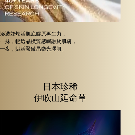
滲透並煥活肌底膠原再生力，
一抹，輕透晶鑽質感瞬融於肌膚，
一夜，賦活緊緻晶鑽光澤肌。
日本珍稀
伊吹山延命草