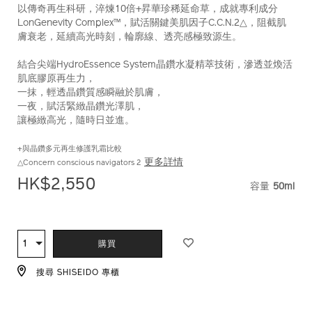
以傳奇再生科研，淬煉10倍+昇華珍稀延命草，成就專利成分
10122895101_hk.html
10122895101_hk
LonGenevity Complex™，賦活關鍵美肌因子C.C.N.2△，阻截肌
膚衰老，延續高光時刻，輪廓線、透亮感極致源生。
結合尖端HydroEssence System晶鑽水凝精萃技術，滲透並煥活
肌底膠原再生力，
一抹，輕透晶鑽質感瞬融於肌膚，
一夜，賦活緊緻晶鑽光澤肌，
讓極緻高光，隨時日並進。
+與晶鑽多元再生修護乳霜比較
更多詳情
△Concern conscious navigators 2
HK$2,550
容量
50ml
VARIAT
ADD
PRODUCT
TO
ACTIONS
1
數
購買
CART
量
OPTIONS
搜尋 SHISEIDO 專櫃