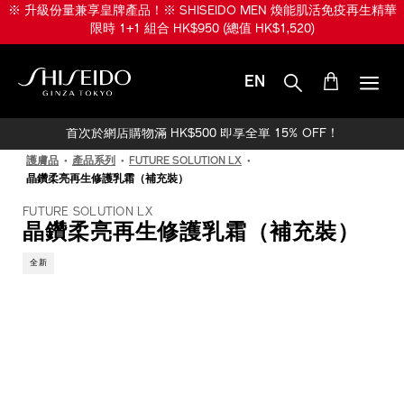
跳
※ 升級份量兼享皇牌產品！※ SHISEIDO MEN 煥能肌活免疫再生精華
至
限時 1+1 組合 HK$950 (總值 HK$1,520)
主
要
內
EN
容
SHISEIDO
首次於網店購物滿 HK$500 即享全單 15% OFF！
護膚品
產品系列
FUTURE SOLUTION LX
晶鑽柔亮再生修護乳霜（補充裝）
FUTURE SOLUTION LX
晶鑽柔亮再生修護乳霜（補充裝）
全新
IMAGE