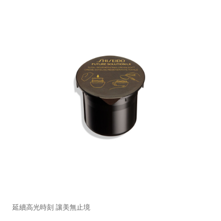
https://www.shiseido.com.hk/zh/future-
產
DETAILS
solution-
品
延續高光時刻 讓美無止境
lx-
編
%E6%99%B6%E9%91%BD%E6%9F%94%E4%BA%AE%E5%8
號：