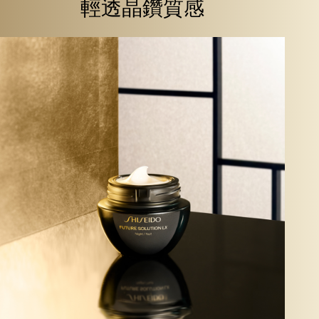
輕透晶鑽質感