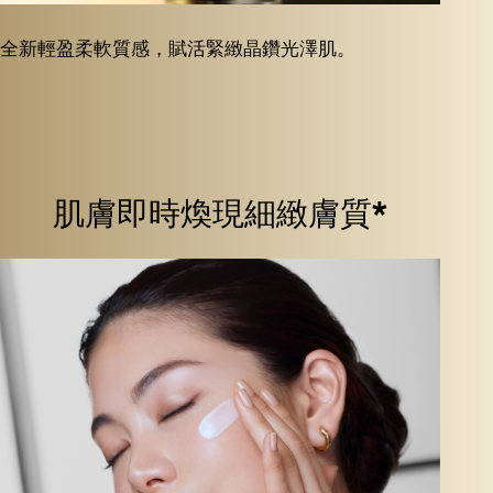
全新輕盈柔軟質感，賦活緊緻晶鑽光澤肌。
肌膚即時煥現細緻膚質*