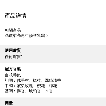
產品詳情
相關產品
晶鑽柔亮再生修護乳霜 >
適用膚質
任何膚質^
配方香氣
白花香氣
初調︰佛手柑、榲桲、翠綠清香
中調︰濱梨玫瑰、櫻花、梅花
基調︰麝香、琥珀香、木香
用量