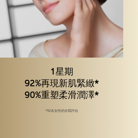
1星期
92%再現新肌緊緻*
90%重塑柔滑潤澤*
*52名女性的自我評估