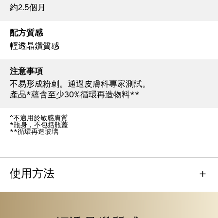
約2.5個月
配方質感
輕透晶鑽質感
注意事項
不易形成粉刺。通過皮膚科專家測試。
產品*蘊含至少30%循環再造物料**
^不適用於敏感膚質
*瓶身，不包括瓶蓋
**循環再造玻璃
使用方法