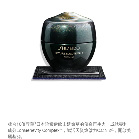
https://www.shiseido.com.hk/zh/future-
產
DETAILS
solution-
品
+
糅合10倍昇華
日本珍稀伊吹山延命草的傳奇再生力，成就專利
lx-
編
△
成分LonGenevity Complex™，賦活天資煥啟力C.C.N.2
，開啟美
%E6%99%B6%E9%91%BD%E7%85%A5%E4%BA%AE%E5%8
號：
麗基源。
10121264101_hk.html
10121264101_hk