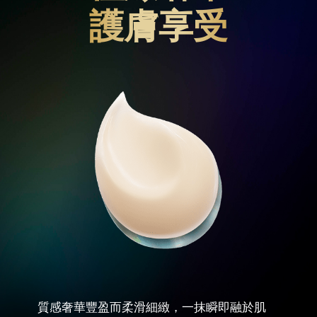
護膚享受
質感奢華豐盈而柔滑細緻，一抹瞬即融於肌