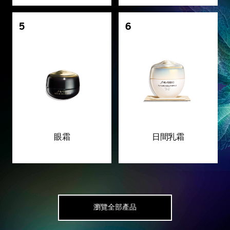
5
6
眼霜
日間乳霜
瀏覽全部產品