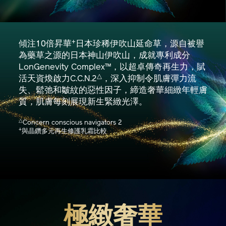
+
傾注10倍昇華
日本珍稀伊吹山延命草，源自被譽
為藥草之源的日本神山伊吹山，成就專利成分
LonGenevity Complex™，以超卓傳奇再生力，賦
△
活天資煥啟力C.C.N.2
，深入抑制令肌膚彈力流
失、鬆弛和皺紋的惡性因子，締造奢華細緻年輕膚
質，肌膚每刻展現新生緊緻光澤。
△
Concern conscious navigators 2
+
與晶鑽多元再生修護乳霜比較
極緻奢華