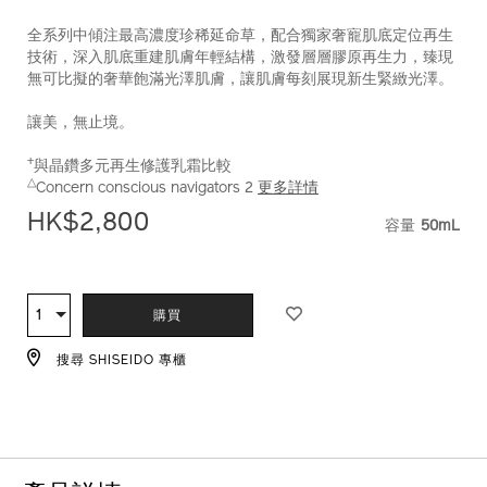
全系列中傾注最高濃度珍稀延命草，配合獨家奢寵肌底定位再生
技術，深入肌底重建肌膚年輕結構，激發層層膠原再生力，臻現
無可比擬的奢華飽滿光澤肌膚，讓肌膚每刻展現新生緊緻光澤。
讓美，無止境。
+
與晶鑽多元再生修護乳霜比較
△
Concern conscious navigators 2
更多詳情
HK$2,800
容量
50mL
VARIATI
ADD
PRODUCT
TO
ACTIONS
1
數
購買
CART
量
OPTIONS
搜尋 SHISEIDO 專櫃