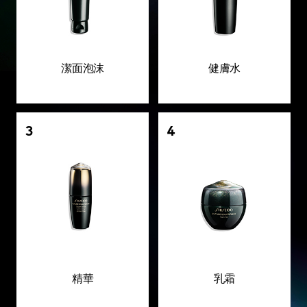
潔面泡沫
健膚水
3
4
精華
乳霜