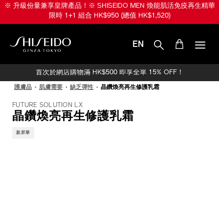
跳
※ 升級份量兼享皇牌產品！※ SHISEIDO MEN 煥能肌活免疫再生精華
至
限時 1+1 組合 HK$950 (總值 HK$1,520)
主
要
內
EN
容
SHISEIDO
首次於網店購物滿 HK$500 即享全單 15% OFF！
護膚品
肌膚需要
缺乏彈性
晶鑽煥亮再生修護乳霜
FUTURE SOLUTION LX
晶鑽煥亮再生修護乳霜
新昇華
IMAGE