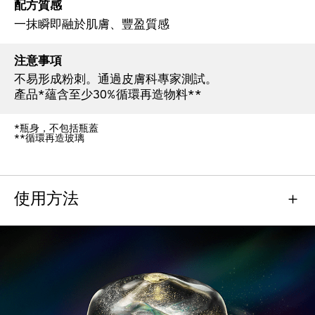
配方質感
一抹瞬即融於肌膚、豐盈質感
注意事項
不易形成粉刺。通過皮膚科專家測試。
產品*蘊含至少30%循環再造物料**
*瓶身，不包括瓶蓋
**循環再造玻璃
使用方法