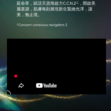
△
延命草，賦活天資煥啟力C.C.N.2
，開啟美
麗基源，肌膚每刻展現新生緊緻光澤，讓
美，無止境。
△
Concern conscious navigators 2