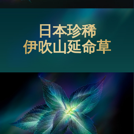
日本珍稀
伊吹山延命草