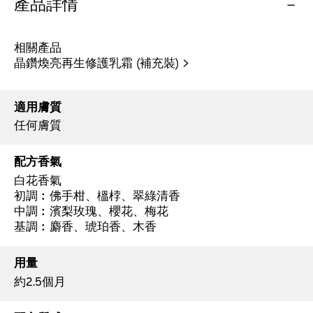
產品詳情
相關產品
晶鑽煥亮再生修護乳霜 (補充裝) >
適用膚質
任何膚質
配方香氣
白花香氣
初調︰佛手柑、榲桲、翠綠清香
中調︰濱梨玫瑰、櫻花、梅花
基調︰麝香、琥珀香、木香
用量
約2.5個月