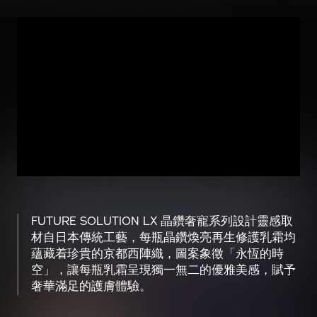
FUTURE SOLUTION LX 晶鑽奢寵系列設計靈感取
材自日本傳統工藝，每瓶晶鑽煥亮再生修護乳霜均
蘊藏着珍貴的京都西陣織，圖案象徵「永恆的時
空」，讓每瓶乳霜呈現獨一無二的優雅美感，賦予
奢華滿足的護膚體驗。