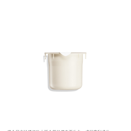
https://www.shiseido.com.hk/zh/future-
產
DETAILS
solution-
品