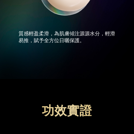
質感輕盈柔滑，為肌膚傾注源源水分，輕滑
易推，賦予全方位日曬保護。
功效實證