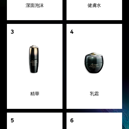
潔面泡沫
健膚水
3
4
精華
乳霜
5
6