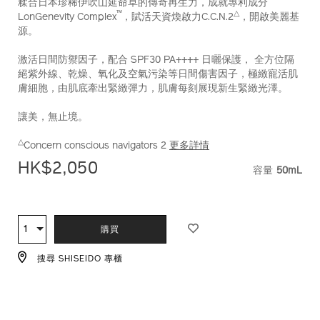
糅合日本珍稀伊吹山延命草的傳奇再生力，成就專利成分
lx-
編
™
△
LonGenevity Complex
，賦活天資煥啟力C.C.N.2
，開啟美麗基
%E6%99%B6%E9%91%BD%E7%85%A5%E4%BA%AE%E5%8
號：
源。
pa%2B%2B%2B%2B-
10121267201_hk
-
激活日間防禦因子，配合 SPF30 PA++++ 日曬保護， 全方位隔
%28%E8%A3%9C%E5%85%85%E8%A3%9D%29-
絕紫外線、乾燥、氧化及空氣污染等日間傷害因子，極緻寵活肌
10121267201_hk.html
膚細胞，由肌底牽出緊緻彈力，肌膚每刻展現新生緊緻光澤。
讓美，無止境。
△
Concern conscious navigators 2
更多詳情
HK$2,050
容量
50mL
VARIATI
ADD
PRODUCT
TO
ACTIONS
1
數
購買
CART
量
OPTIONS
搜尋 SHISEIDO 專櫃