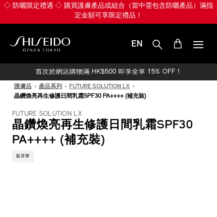
跳
◇ 防曬限定禮遇 ◇ 購買護膚產品或組合（當中需包含防曬產品）滿指
至
定金額可享限定禮品！
主
要
內
EN
容
SHISEIDO
首次於網店購物滿 HK$500 即享全單 15% OFF！
護膚品
產品系列
FUTURE SOLUTION LX
晶鑽煥亮再生修護日間乳霜SPF30 PA++++ (補充裝)
FUTURE SOLUTION LX
晶鑽煥亮再生修護日間乳霜SPF30
PA++++ (補充裝)
新昇華
IMAGE