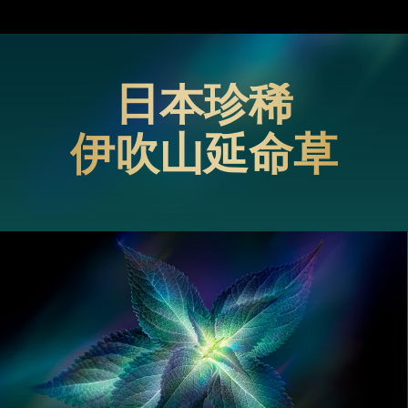
日本珍稀
伊吹山延命草