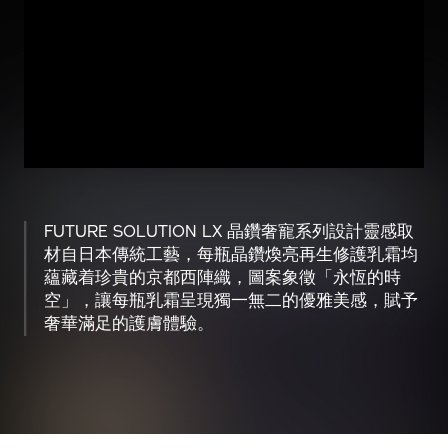
FUTURE SOLUTION LX 晶鑽奢寵系列設計靈感取
材自日本傳統工藝，每瓶晶鑽煥亮再生修護乳霜均
蘊藏着珍貴的京都西陣織，圖案象徵「永恆的時
空」，讓每瓶乳霜呈現獨一無二的優雅美感，賦予
奢華滿足的護膚體驗。