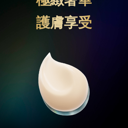
極緻奢華
護膚享受