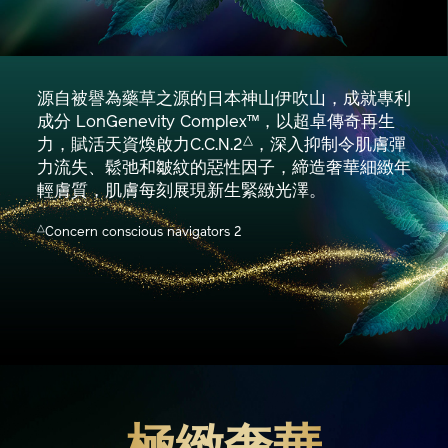
源自被譽為藥草之源的日本神山伊吹山，成就專利
成分 LonGenevity Complex™，以超卓傳奇再生
△
力，賦活天資煥啟力C.C.N.2
，深入抑制令肌膚彈
力流失、鬆弛和皺紋的惡性因子，締造奢華細緻年
輕膚質，肌膚每刻展現新生緊緻光澤。
△
Concern conscious navigators 2