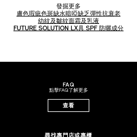
發掘更多
膚色瑕疵
色斑
缺水
暗啞
缺乏彈性
抗衰老
幼紋及皺紋
面霜及乳液
FUTURE SOLUTION LX
具 SPF 防曬成分
FAQ
點擊FAQ了解更多
查看
尋找專門店或專櫃