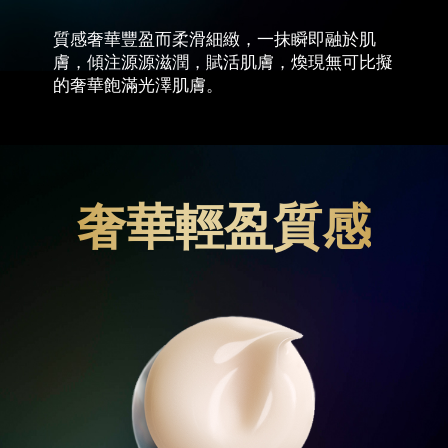
質感奢華豐盈而柔滑細緻，一抹瞬即融於肌
膚，傾注源源滋潤，賦活肌膚，煥現無可比擬
的奢華飽滿光澤肌膚。
奢華輕盈質感