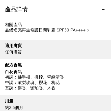
產品詳情
相關產品
晶鑽煥亮再生修護日間乳霜 SPF30 PA++++ >
適用膚質
任何膚質
配方香氣
白花香氣
初調︰佛手柑、榲桲、翠綠清香
中調︰濱梨玫瑰、櫻花、梅花
基調︰麝香、琥珀香、木香
用量
約2.5個月