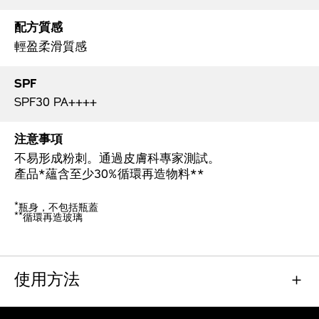
配方質感
輕盈柔滑質感
SPF
SPF30 PA++++
注意事項
不易形成粉刺。通過皮膚科專家測試。
產品*蘊含至少30%循環再造物料**
*
瓶身，不包括瓶蓋
**
循環再造玻璃
使用方法