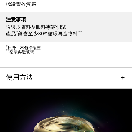
極緻豐盈質感
注意事項
通過皮膚科及眼科專家測試。
*
**
產品
蘊含至少30%循環再造物料
*
瓶身，不包括瓶蓋
**
循環再造玻璃 ​​
使用方法