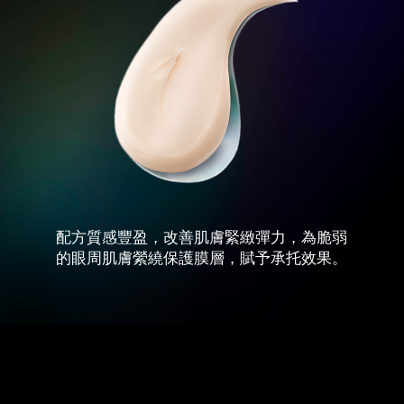
配方質感豐盈，改善肌膚緊緻彈力，為脆弱
的眼周肌膚縈繞保護膜層，賦予承托效果。