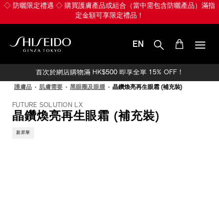
跳
◇ 防曬限定禮遇 ◇ 購買護膚產品或組合（當中需包含防曬產品）滿指
至
定金額可享限定禮品！
主
要
內
EN
容
SHISEIDO
首次於網店購物滿 HK$500 即享全單 15% OFF！
護膚品
肌膚需要
黑眼圈及眼腫
晶鑽煥亮再生眼霜 (補充裝)
FUTURE SOLUTION LX
晶鑽煥亮再生眼霜 (補充裝)
新昇華
IMAGE