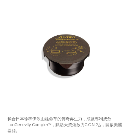
https://www.shiseido.com.hk/zh/future-
產
DETAILS
solution-
品
糅合日本珍稀伊吹山延命草的傳奇再生力，成就專利成分
lx-
編
LonGenevity Complex™，賦活天資煥啟力C.C.N.2△，開啟美麗
%E6%99%B6%E9%91%BD%E7%85%A5%E4%BA%AE%E5%8
號：
基源。
%28%E8%A3%9C%E5%85%85%E8%A3%9D%29-
10121259101_hk