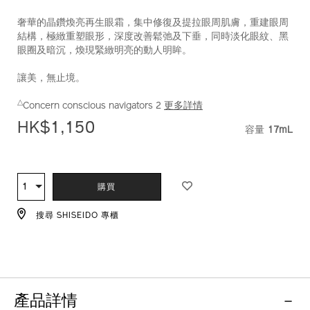
10121259101_hk.html
奢華的晶鑽煥亮再生眼霜，集中修復及提拉眼周肌膚，重建眼周
結構，極緻重塑眼形，深度改善鬆弛及下垂，同時淡化眼紋、黑
眼圈及暗沉，煥現緊緻明亮的動人明眸。
讓美，無止境。
△
Concern conscious navigators 2
更多詳情
HK$1,150
容量
17mL
VARIATI
ADD
PRODUCT
TO
ACTIONS
1
數
購買
CART
量
OPTIONS
搜尋 SHISEIDO 專櫃
產品詳情