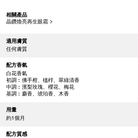
相關產品
晶鑽煥亮再生眼霜 >
適用膚質
任何膚質
配方香氣
白花香氣
初調︰佛手柑、榲桲、翠綠清香
中調︰濱梨玫瑰、櫻花、梅花
基調︰麝香、琥珀香、木香
用量
約1個月
配方質感