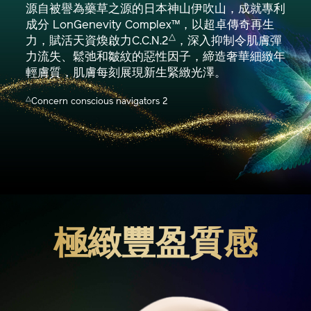
源自被譽為藥草之源的日本神山伊吹山，成就專利
成分 LonGenevity Complex™，以超卓傳奇再生
△
力，賦活天資煥啟力C.C.N.2
，深入抑制令肌膚彈
力流失、鬆弛和皺紋的惡性因子，締造奢華細緻年
輕膚質，肌膚每刻展現新生緊緻光澤。
△
Concern conscious navigators 2
極緻豐盈質感