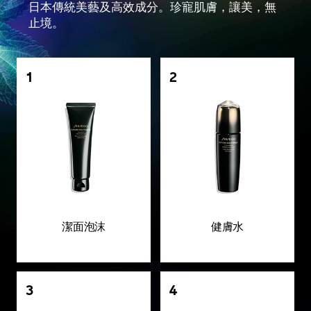
日本傳統美藝及高效成分。珍寵肌膚，讓美，無
止境。
1
2
潔面泡沫
健膚水
3
4