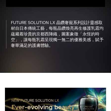
FUTURE SOLUTION LX 晶鑽奢寵系列設計靈感取
材自日本傳統工藝，每瓶晶鑽煥亮再生修護乳霜均
蘊藏着珍貴的京都西陣織，圖案象徵「永恆的時
空」，讓每瓶乳霜呈現獨一無二的優雅美感，賦予
奢華滿足的護膚體驗。