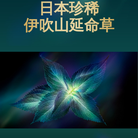
日本珍稀
伊吹山延命草