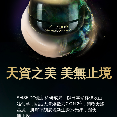
天資之美 美無止境
SHISEIDO最新科研成果，以日本珍稀伊吹山
△
延命草，賦活天資煥啟力C.C.N.2
，開啟美麗
基源，肌膚每刻展現新生緊緻光澤，讓美，
無止境。