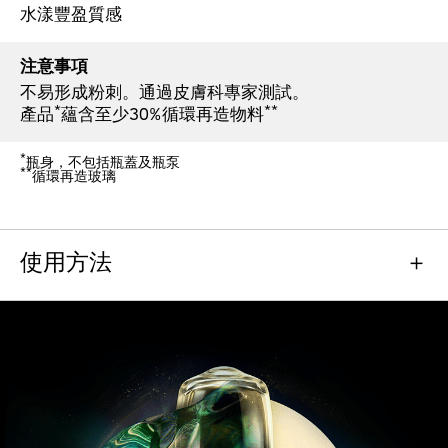
水漾豐盈質感
注意事項
不易形成粉刺。通過皮膚科專家測試。
*
**
產品
蘊含至少30%循環再造物料
*
瓶身，不包括瓶蓋及瓶泵
**
循環再造玻璃​
使用方法