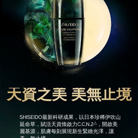
天資之美 美無止境
SHISEIDO最新科研成果，以日本珍稀伊吹山
△
延命草，賦活天資煥啟力C.C.N.2
，開啟美
麗基源，肌膚每刻展現新生緊緻光澤，讓