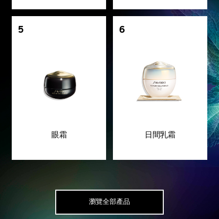
5
6
眼霜
日間乳霜
瀏覽全部產品