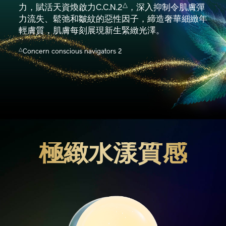
△
力，賦活天資煥啟力C.C.N.2
，深入抑制令肌膚彈
力流失、鬆弛和皺紋的惡性因子，締造奢華細緻年
輕膚質，肌膚每刻展現新生緊緻光澤。
△
Concern conscious navigators 2
極緻水漾質感