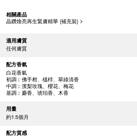
相關產品
晶鑽煥亮再生緊膚精華 (補充裝) >
適用膚質
任何膚質
配方香氣
白花香氣
初調︰佛手柑、榲桲、翠綠清香
中調︰濱梨玫瑰、櫻花、梅花
基調︰麝香、琥珀香、木香
用量
約1.5個月
配方質感