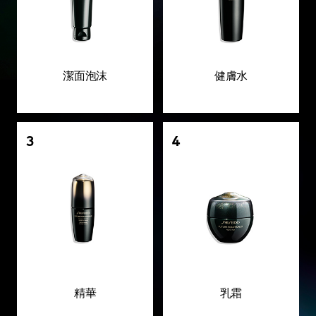
潔面泡沫
健膚水
3
4
精華
乳霜