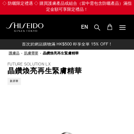
跳
◇ 防曬限定禮遇 ◇ 購買護膚產品或組合（當中需包含防曬產品）滿指
至
定金額可享限定禮品！
主
要
內
EN
容
SHISEIDO
首次於網店購物滿 HK$500 即享全單 15% OFF！
護膚品
肌膚需要
晶鑽煥亮再生緊膚精華
FUTURE SOLUTION LX
晶鑽煥亮再生緊膚精華
新昇華
IMAGE