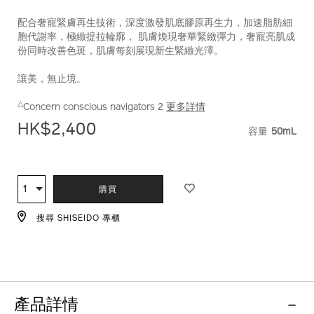
配合奢寵緊膚再生技術，深度激發肌底膠原再生力，加速脂肪細
胞代謝率，極緻提拉輪廓， 肌膚煥現奢華緊緻彈力，奢寵亮肌成
份同時改善色斑，肌膚每刻展現新生緊緻光澤。
讓美，無止境。
△
Concern conscious navigators 2
更多詳情
HK$2,400
容量
50mL
VARIATI
ADD
PRODUCT
TO
ACTIONS
1
數
購買
CART
量
OPTIONS
搜尋 SHISEIDO 專櫃
產品詳情