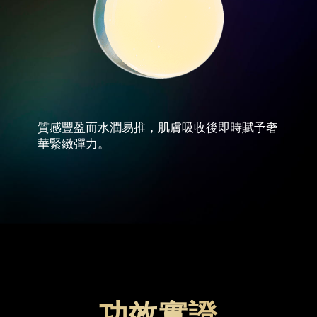
質感豐盈而水潤易推，肌膚吸收後即時賦予奢
華緊緻彈力。