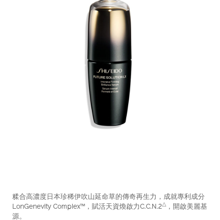
https://www.shiseido.com.hk/zh/future-
產
DETAILS
solution-
品
糅合高濃度日本珍稀伊吹山延命草的傳奇再生力，成就專利成分
lx-
編
△
LonGenevity Complex™，賦活天資煥啟力C.C.N.2
，開啟美麗基
%E6%99%B6%E9%91%BD%E7%85%A5%E4%BA%AE%E5%8
號：
源。
10121262101_hk.html
10121262101_hk