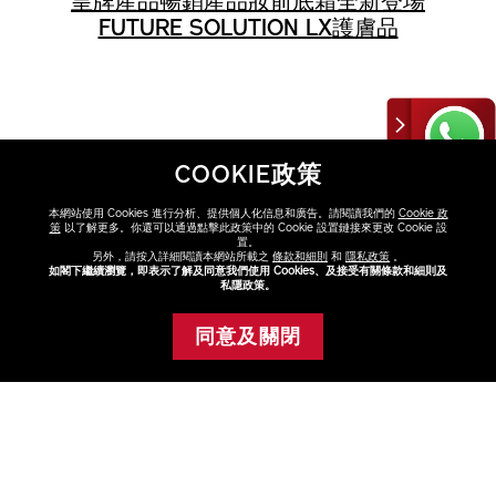
皇牌產品
暢銷產品
妝前底霜
全新登場
FUTURE SOLUTION LX
護膚品
COOKIE政策
本網站使用 Cookies 進行分析、提供個人化信息和廣告。請閱讀我們的
Cookie 政
策
以了解更多。你還可以通過點擊此政策中的 Cookie 設置鏈接來更改 Cookie 設
FAQ
置。
點擊FAQ了解更多
另外，請按入詳細閱讀本網站所載之
條款和細則
和
隱私政策
。
如閣下繼續瀏覽，即表示了解及同意我們使用 Cookies、及接受有關條款和細則及
私隱政策。
查看
同意及關閉
添加至購物車
尋找專門店或專櫃
與美容顧問選購最適合你的產品
查看