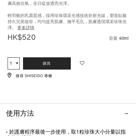
膚高效抗氧，全日綻放透亮光澤。
pa%2B%2B-
10118120301_hk.html
輕羽般的乳霜質感，採用珍珠環采光感技術折射光線，塑造貼服
持久完美妝容，均勻提亮肌膚、撫平毛孔，肌膚透現環采珍珠光
澤。
更多詳情
HK$520
容量
40ml
VARIAT
ADD
PRODUCT
TO
ACTIONS
1
數
購買
CART
量
OPTIONS
搜尋 SHISEIDO 專櫃
使用方法
• 於護膚程序最後一步使用，取1粒珍珠大小分量以指