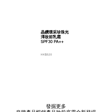
晶鑽環采珍珠光
澤妝前乳霜
SPF30 PA++
HK$520
發掘更多