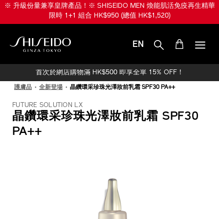
跳
※ 升級份量兼享皇牌產品！※ SHISEIDO MEN 煥能肌活免疫再生精華
至
限時 1+1 組合 HK$950 (總值 HK$1,520)
主
要
內
EN
容
SHISEIDO
首次於網店購物滿 HK$500 即享全單 15% OFF！
護膚品
全新登場
晶鑽環采珍珠光澤妝前乳霜 SPF30 PA++
FUTURE SOLUTION LX
晶鑽環采珍珠光澤妝前乳霜 SPF30
PA++
IMAGE