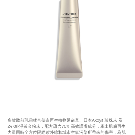
https://www.shiseido.com.hk/zh/future-
產
DETAILS
solution-
品
多效妝前乳霜糅合傳奇再生植物延命草、日本Akoya 珍珠末 及
lx-
編
24K純淨黃金粉末，配方蘊含75% 高效護膚成分，牽出肌膚再生
%E6%99%B6%E9%91%BD%E7%92%B0%E9%87%87%E7%8
號：
力量同時全方位隔絕紫外線和城市空氣污染所帶來的傷害，為肌
spf30-
10118120301_hk