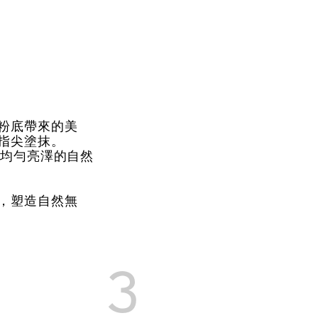
粉底帶來的美
指尖塗抹。
塑造均勻亮澤的自然
，塑造自然無
3