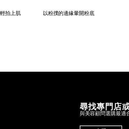
後輕拍上肌
以粉撲的邊緣暈開粉底
尋找專門店
與美容顧問選購最適