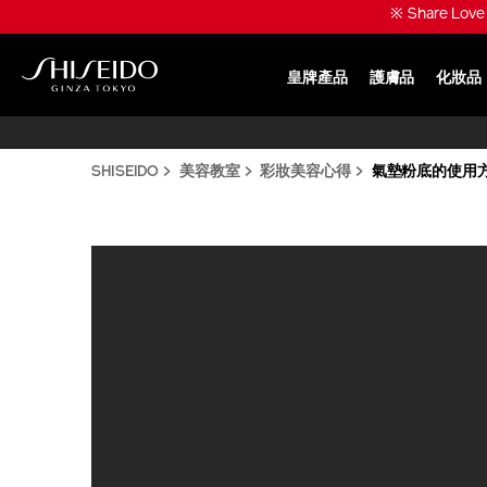
跳
※ Share Lo
至
主
要
皇牌產品
護膚品
化妝品
內
SHISEIDO
容
SHISEIDO
美容教室
彩妝美容心得
氣墊粉底的使用