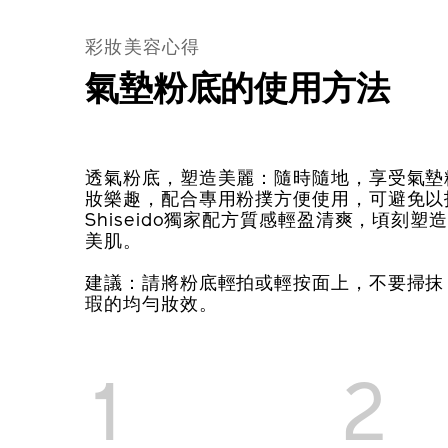
彩妝美容心得
氣墊粉底的使用方法
透氣粉底，塑造美麗：隨時隨地，享受氣墊
妝樂趣，配合專用粉撲方便使用，可避免以
Shiseido獨家配方質感輕盈清爽，頃刻
美肌。
建議：請將粉底輕拍或輕按面上，不要掃抹
瑕的均勻妝效。
1
2