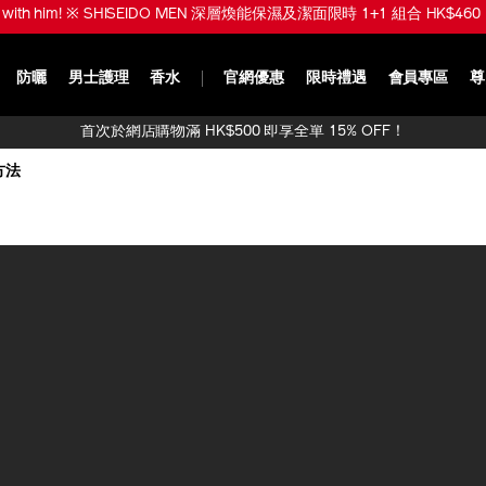
ve with him! ※ SHISEIDO MEN 深層煥能保濕及潔面限時 1+1 組合 HK$460 
防曬
男士護理
香水
官網優惠
限時禮遇
會員專區
尊
首次於網店購物滿 HK$500 即享全單 15% OFF！
方法