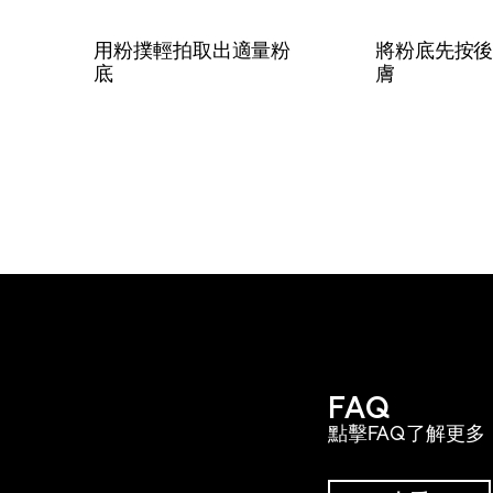
用粉撲輕拍取出適量粉
將粉底先按
底
膚
FAQ
點擊FAQ了解更多