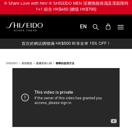
跳
※ Share Love with him! ※ SHISEIDO MEN 深層煥能保濕及潔面限時
至
1+1 組合 HK$460 (總值 HK$790)
主
要
內
EN
容
SHISEIDO
首次於網店購物滿 HK$500 即享全單 15% OFF！
SHISEIDO
美容教室
護膚美容心得
精華的使用方法