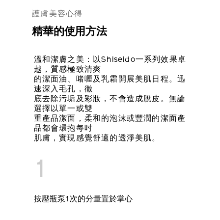
護膚美容心得
精華的使用方法
溫和潔膚之美：以Shiseido一系列效果卓
越，質感極致清爽
的潔面油、啫喱及乳霜開展美肌日程。迅
速深入毛孔，徹
底去除污垢及彩妝，不會造成脫皮。無論
選擇以單一或雙
重產品潔面，柔和的泡沫或豐潤的潔面產
品都會環抱每吋
肌膚，實現感覺舒適的透淨美肌。
1
按壓瓶泵1次的分量置於掌心