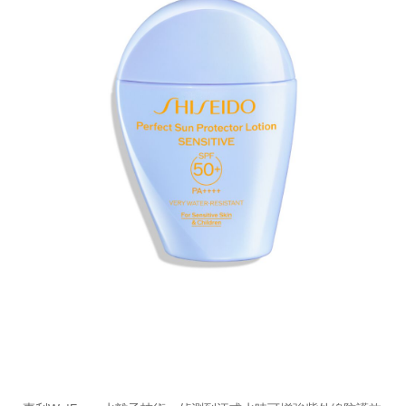
https://www.shiseido.com.hk/zh/shiseido-
產
DETAILS
%E5%85%A8%E5%A4%A9%E5%80%99%E6%84%9F%E8%8
品