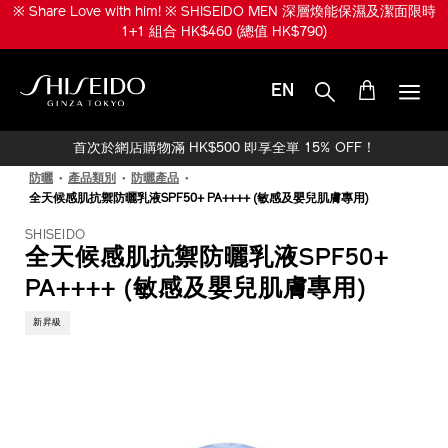
跳
※ Share Love with him! ※ SHISEIDO MEN 深層煥能保濕及潔面限時
至
1+1 組合 HK$460 (總值 HK$790)
主
要
內
EN
容
SHISEIDO
首次於網店購物滿 HK$500 即享全單 15% OFF！
防曬
產品類別
防曬產品
全天候感肌抗禦防曬乳液SPF50+ PA++++ (敏感及嬰兒肌膚專用)
SHISEIDO
全天候感肌抗禦防曬乳液SPF50+
PA++++ (敏感及嬰兒肌膚專用)
新昇級
IMAGE