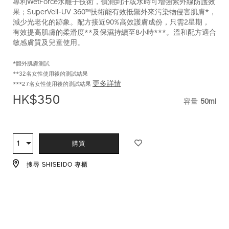
專利WetForce水離子技術，偵測到汗或水時可增強紫外線防護效
pa%2B%2B%2B%2B-
編
果；SuperVeil-UV 360™技術能有效抵禦外來污染物侵害肌膚*，
%28%E6%95%8F%E6%84%9F%E5%8F%8A%E5%AC%B0%E5
號：
減少光老化的跡象。配方接近90%高效護膚成份，只需2星期，
10121998201_hk.html
10121998201_hk
有效提高肌膚的柔滑度**及保濕持續至8小時***。溫和配方適合
敏感膚質及兒童使用。
*體外肌膚測試
**32名女性使用後的測試結果
更多詳情
***27名女性使用後的測試結果
HK$350
容量
50ml
VARIAT
ADD
PRODUCT
TO
ACTIONS
1
數
購買
CART
量
OPTIONS
搜尋 SHISEIDO 專櫃